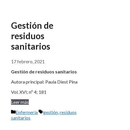
Gestión de
residuos
sanitarios
17 febrero, 2021
Gestión de residuos sanitarios
Autora principal: Paula Diest Pina
Vol. XVI; nº 4; 181
Leer más
Categorías
Etiquetas
Enfermería
gestión
,
residuos
sanitarios