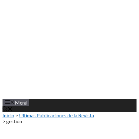
Saltar
al
contenido
Menú
Inicio
>
Ultimas Publicaciones de la Revista
>
gestión