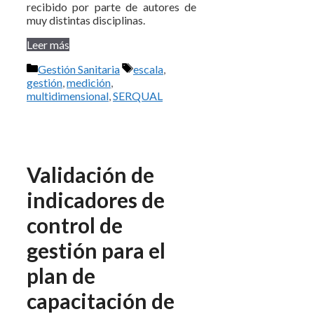
recibido por parte de autores de
muy distintas disciplinas.
Leer más
Categorías
Etiquetas
Gestión Sanitaria
escala
,
gestión
,
medición
,
multidimensional
,
SERQUAL
Validación de
indicadores de
control de
gestión para el
plan de
capacitación de