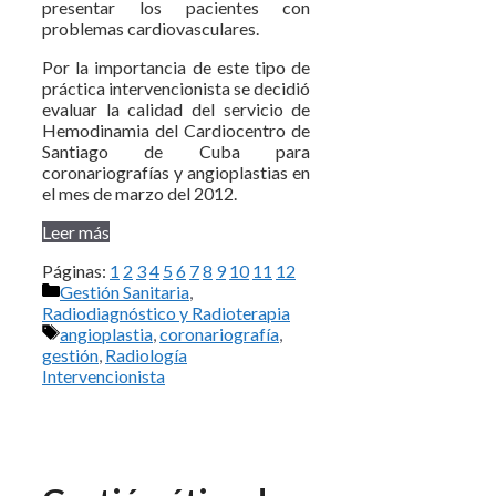
presentar los pacientes con
problemas cardiovasculares.
Por la importancia de este tipo de
práctica intervencionista se decidió
evaluar la calidad del servicio de
Hemodinamia del Cardiocentro de
Santiago de Cuba para
coronariografías y angioplastias en
el mes de marzo del 2012.
Leer más
Páginas:
1
2
3
4
5
6
7
8
9
10
11
12
Categorías
Gestión Sanitaria
,
Radiodiagnóstico y Radioterapia
Etiquetas
angioplastia
,
coronariografía
,
gestión
,
Radiología
Intervencionista