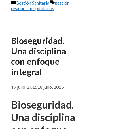
Categorías
Etiquetas
Gestión Sanitaria
gestión
,
residuos hospitalarios
Bioseguridad.
Una disciplina
con enfoque
integral
19 julio, 2015
18 julio, 2015
Bioseguridad.
Una disciplina