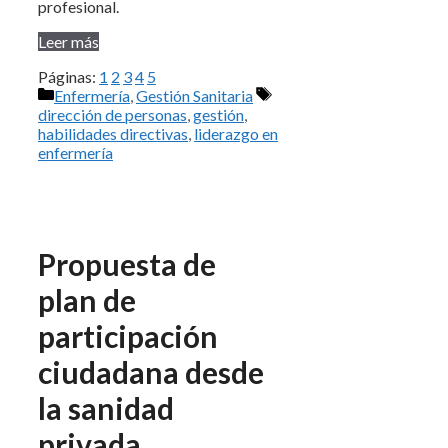
profesional.
Leer más
Páginas:
1
2
3
4
5
Categorías
Etiquetas
Enfermería
,
Gestión Sanitaria
dirección de personas
,
gestión
,
habilidades directivas
,
liderazgo en
enfermería
Propuesta de
plan de
participación
ciudadana desde
la sanidad
privada