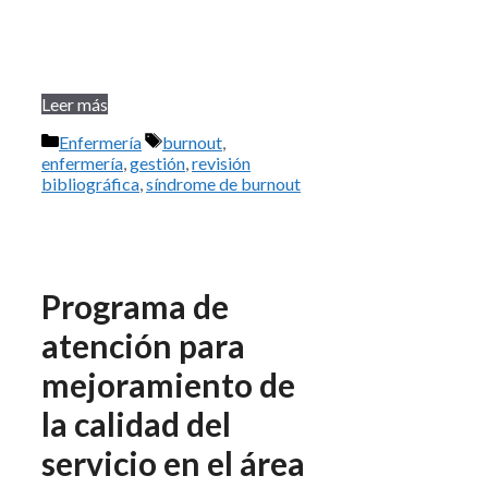
Leer más
Categorías
Etiquetas
Enfermería
burnout
,
enfermería
,
gestión
,
revisión
bibliográfica
,
síndrome de burnout
Programa de
atención para
mejoramiento de
la calidad del
servicio en el área