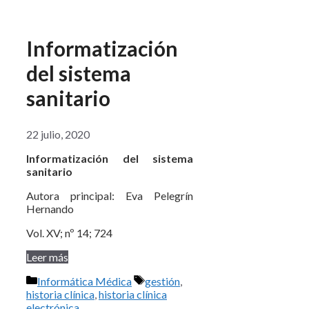
Informatización
del sistema
sanitario
22 julio, 2020
Informatización del sistema
sanitario
Autora principal: Eva Pelegrín
Hernando
Vol. XV; nº 14; 724
Leer más
Categorías
Etiquetas
Informática Médica
gestión
,
historia clínica
,
historia clínica
electrónica