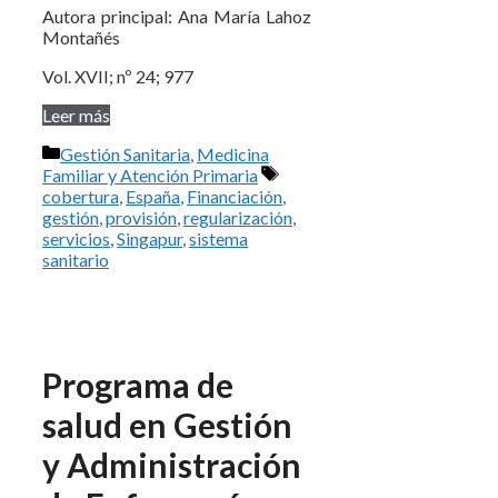
Autora principal: Ana María Lahoz
Montañés
Vol. XVII; nº 24; 977
Leer más
Categorías
Gestión Sanitaria
,
Medicina
Etiquetas
Familiar y Atención Primaria
cobertura
,
España
,
Financiación
,
gestión
,
provisión
,
regularización
,
servicios
,
Singapur
,
sistema
sanitario
Programa de
salud en Gestión
y Administración