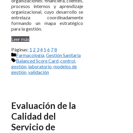
organizaciones: financiera, clientes,
procesos internos y aprendizaje
organizacional, cuyo desarrollo se
entrelaza coordinadamente
formando un mapa estratégico
para la gestión.
Leer más
Páginas:
1
2
3
4
5
6
7
8
Categorías
Farmacología
,
Gestión Sanitaria
Etiquetas
Balanced Score Card
,
control
,
gestión
,
laboratorio
,
modelos de
gestión
,
validación
Evaluación de la
Calidad del
Servicio de