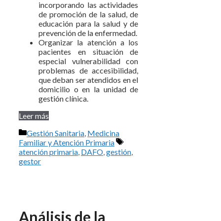
incorporando las actividades
de promoción de la salud, de
educación para la salud y de
prevención de la enfermedad.
Organizar la atención a los
pacientes en situación de
especial vulnerabilidad con
problemas de accesibilidad,
que deban ser atendidos en el
domicilio o en la unidad de
gestión clínica.
Leer más
Categorías
Gestión Sanitaria
,
Medicina
Etiquetas
Familiar y Atención Primaria
atención primaria
,
DAFO
,
gestión
,
gestor
Análisis de la