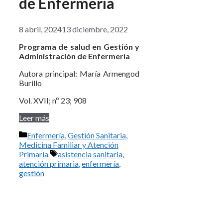
de Enfermería
8 abril, 2024
13 diciembre, 2022
Programa de salud en Gestión y
Administración de Enfermería
Autora principal: María Armengod
Burillo
Vol. XVII; nº 23; 908
Leer más
Categorías
Enfermería
,
Gestión Sanitaria
,
Medicina Familiar y Atención
Etiquetas
Primaria
asistencia sanitaria
,
atención primaria
,
enfermería
,
gestión