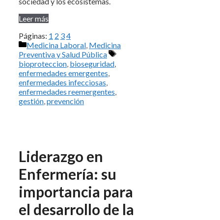
sociedad y los ecosistemas.
Leer más
Páginas:
1
2
3
4
Categorías
Medicina Laboral
,
Medicina
Etiquetas
Preventiva y Salud Pública
bioproteccion
,
bioseguridad
,
enfermedades emergentes
,
enfermedades infecciosas
,
enfermedades reemergentes
,
gestión
,
prevención
Liderazgo en
Enfermería: su
importancia para
el desarrollo de la