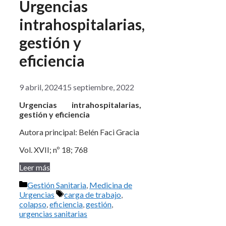
Urgencias
intrahospitalarias,
gestión y
eficiencia
9 abril, 2024
15 septiembre, 2022
Urgencias intrahospitalarias,
gestión y eficiencia
Autora principal: Belén Faci Gracia
Vol. XVII; nº 18; 768
Leer más
Categorías
Gestión Sanitaria
,
Medicina de
Etiquetas
Urgencias
carga de trabajo
,
colapso
,
eficiencia
,
gestión
,
urgencias sanitarias