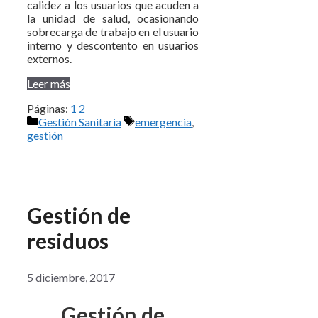
calidez a los usuarios que acuden a
la unidad de salud, ocasionando
sobrecarga de trabajo en el usuario
interno y descontento en usuarios
externos.
Leer más
Páginas:
1
2
Categorías
Etiquetas
Gestión Sanitaria
emergencia
,
gestión
Gestión de
residuos
5 diciembre, 2017
Gestión de