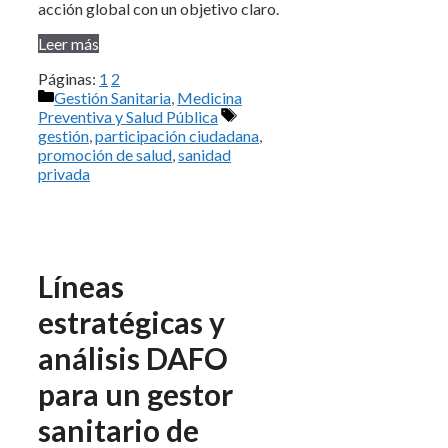
acción global con un objetivo claro.
Leer más
Páginas:
1
2
Categorías
Gestión Sanitaria
,
Medicina
Etiquetas
Preventiva y Salud Pública
gestión
,
participación ciudadana
,
promoción de salud
,
sanidad
privada
Líneas
estratégicas y
análisis DAFO
para un gestor
sanitario de