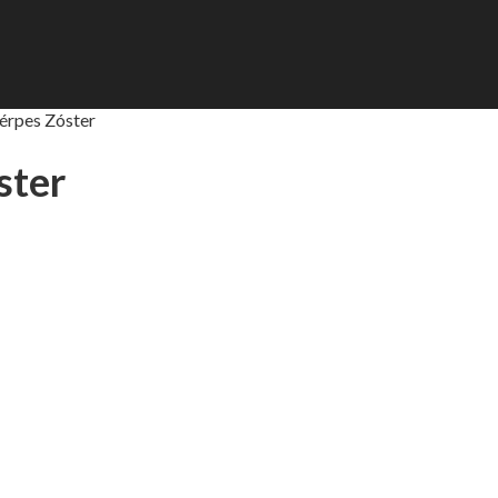
érpes Zóster
ster