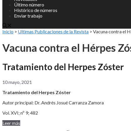
Último número
Histórico de números
Enviar trabajo
Inicio
>
Ultimas Publicaciones de la Revista
>
Vacuna contra el H
Vacuna contra el Hérpes Zó
Tratamiento del Herpes Zóster
10 mayo, 2021
Tratamiento del Herpes Zóster
Autor principal: Dr. Andrés Josué Carranza Zamora
Vol. XVI; nº 9; 482
Leer más