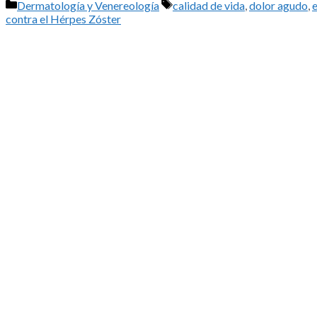
Categorías
Etiquetas
Dermatología y Venereología
calidad de vida
,
dolor agudo
,
contra el Hérpes Zóster