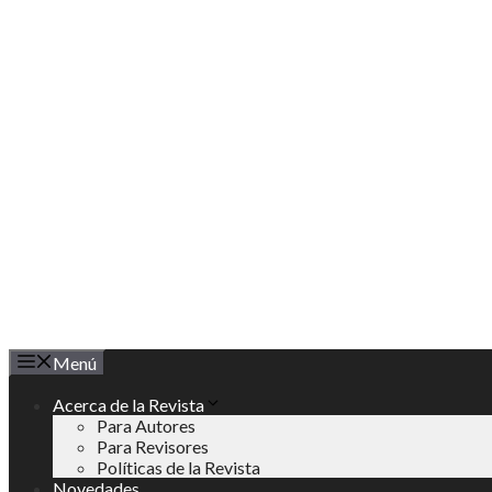
Saltar
al
contenido
Menú
Acerca de la Revista
Para Autores
Para Revisores
Políticas de la Revista
Novedades