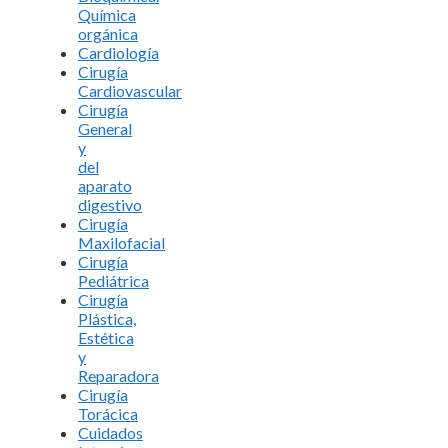
Química
orgánica
Cardiología
Cirugía
Cardiovascular
Cirugía
General
y
del
aparato
digestivo
Cirugía
Maxilofacial
Cirugía
Pediátrica
Cirugía
Plástica,
Estética
y
Reparadora
Cirugía
Torácica
Cuidados