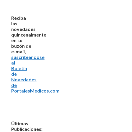
Reciba
las
novedades
quincenalmente
en su
buzón de
e-mail,
suscribiéndose
al
Boletín
de
Novedades
de
PortalesMedicos.com
Últimas
Publicaciones: