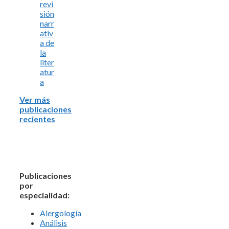
revi
sión
narr
ativ
a de
la
liter
atur
a
Ver más
publicaciones
recientes
Publicaciones
por
especialidad:
Alergología
Análisis