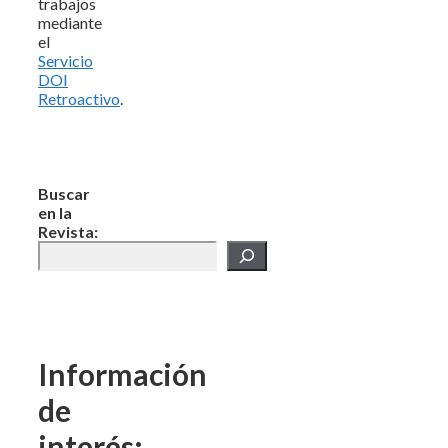
trabajos
mediante
el
Servicio
DOI
Retroactivo
.
Buscar
en la
Revista:
Información
de
interés: