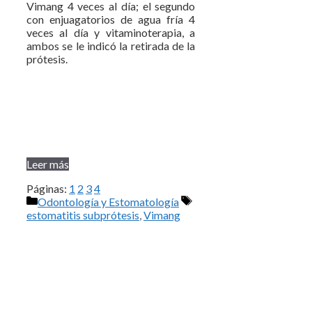
Vimang 4 veces al día; el segundo
con enjuagatorios de agua fría 4
veces al día y vitaminoterapia, a
ambos se le indicó la retirada de la
prótesis.
Leer más
Páginas:
1
2
3
4
Categorías
Etiquetas
Odontología y Estomatología
estomatitis subprótesis
,
Vimang