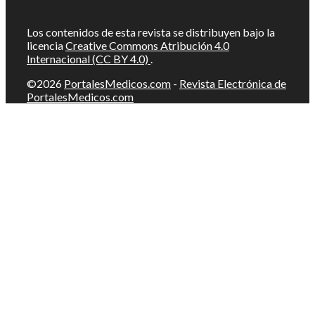
Los contenidos de esta revista se distribuyen bajo la
licencia
Creative Commons Atribución 4.0
Internacional (CC BY 4.0)
.
©2026
PortalesMedicos.com
-
Revista Electrónica de
PortalesMedicos.com