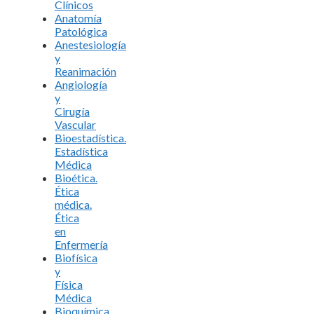
Clínicos
Anatomía
Patológica
Anestesiología
y
Reanimación
Angiología
y
Cirugía
Vascular
Bioestadística.
Estadística
Médica
Bioética.
Ética
médica.
Ética
en
Enfermería
Biofísica
y
Física
Médica
Bioquímica.