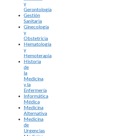
y
Gerontología
Gestión
Sanitaria
Ginecología
y
Obstetricia
Hematología
y
Hemoterapia
Historia
de
la
Medicina
y la
Enfermería
Informática
Médica
Medicina
Alternativa
Medicina
de
Urgencias