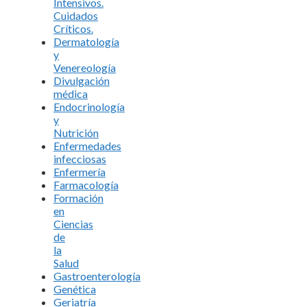
Intensivos.
Cuidados
Críticos.
Dermatología
y
Venereología
Divulgación
médica
Endocrinología
y
Nutrición
Enfermedades
infecciosas
Enfermería
Farmacología
Formación
en
Ciencias
de
la
Salud
Gastroenterología
Genética
Geriatría