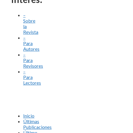
–
Sobre
la
Revista
–
Para
Autores
–
Para
Revisores
–
Para
Lectores
Inicio
Últimas
Publicaciones
Último