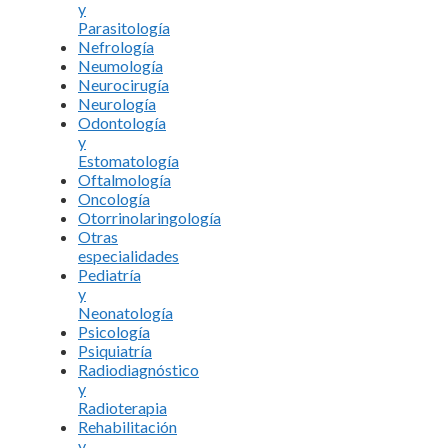
y
Parasitología
Nefrología
Neumología
Neurocirugía
Neurología
Odontología
y
Estomatología
Oftalmología
Oncología
Otorrinolaringología
Otras
especialidades
Pediatría
y
Neonatología
Psicología
Psiquiatría
Radiodiagnóstico
y
Radioterapia
Rehabilitación
y