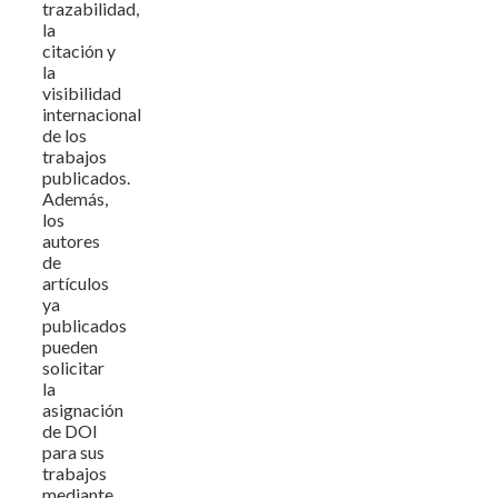
trazabilidad,
la
citación y
la
visibilidad
internacional
de los
trabajos
publicados.
Además,
los
autores
de
artículos
ya
publicados
pueden
solicitar
la
asignación
de DOI
para sus
trabajos
mediante