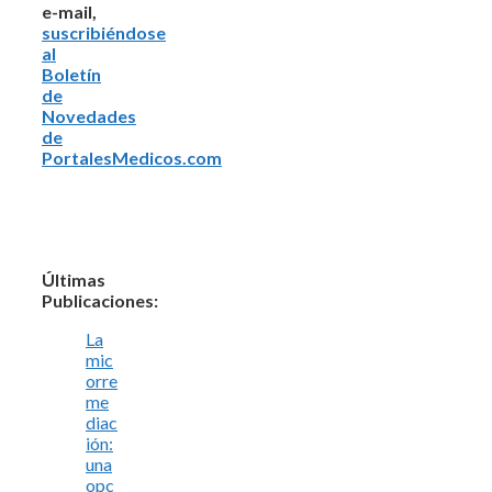
e-mail,
suscribiéndose
al
Boletín
de
Novedades
de
PortalesMedicos.com
Últimas
Publicaciones:
La
mic
orre
me
diac
ión:
una
opc