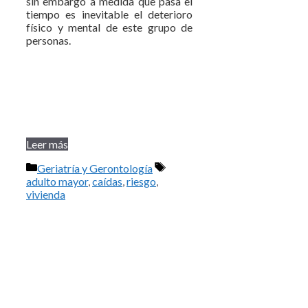
sin embargo a medida que pasa el
tiempo es inevitable el deterioro
físico y mental de este grupo de
personas.
Leer más
Categorías
Etiquetas
Geriatría y Gerontología
adulto mayor
,
caídas
,
riesgo
,
vivienda