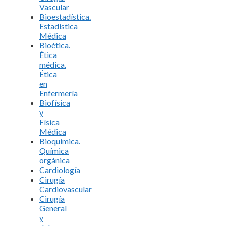
Vascular
Bioestadística.
Estadística
Médica
Bioética.
Ética
médica.
Ética
en
Enfermería
Biofísica
y
Física
Médica
Bioquímica.
Química
orgánica
Cardiología
Cirugía
Cardiovascular
Cirugía
General
y