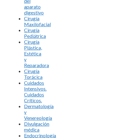
del
aparato
digestivo
Cirugía
Maxilofacial
Cirugía
Pediátrica
Cirugía
Plástica,
Estética
y
Reparadora
Cirugía
Torácica
Cuidados
Intensivos.
Cuidados
Críticos.
Dermatología
y
Venereología
Divulgación
médica
Endocrinología