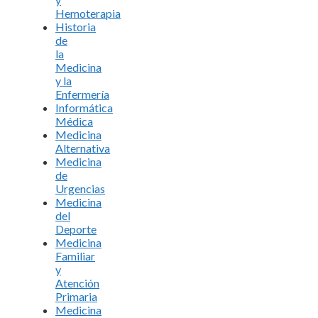
Hemoterapia
Historia
de
la
Medicina
y la
Enfermería
Informática
Médica
Medicina
Alternativa
Medicina
de
Urgencias
Medicina
del
Deporte
Medicina
Familiar
y
Atención
Primaria
Medicina