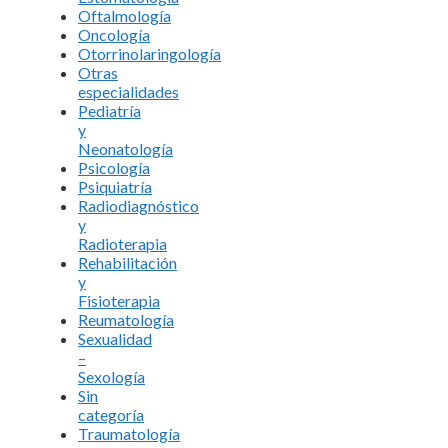
Oftalmología
Oncología
Otorrinolaringología
Otras
especialidades
Pediatría
y
Neonatología
Psicología
Psiquiatría
Radiodiagnóstico
y
Radioterapia
Rehabilitación
y
Fisioterapia
Reumatología
Sexualidad
–
Sexología
Sin
categoría
Traumatología