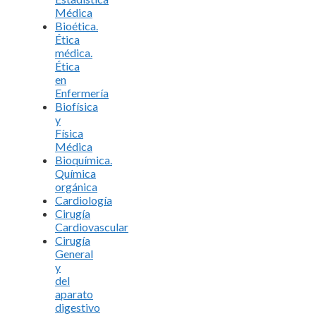
Médica
Bioética.
Ética
médica.
Ética
en
Enfermería
Biofísica
y
Física
Médica
Bioquímica.
Química
orgánica
Cardiología
Cirugía
Cardiovascular
Cirugía
General
y
del
aparato
digestivo