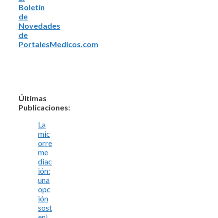
Boletín
de
Novedades
de
PortalesMedicos.com
Últimas
Publicaciones:
La
mic
orre
me
diac
ión:
una
opc
ión
sost
eni