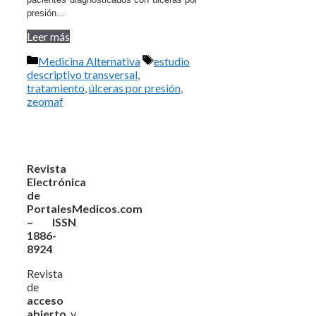
presión…
Leer más
Categorías
Etiquetas
Medicina Alternativa
estudio
descriptivo transversal
,
tratamiento
,
úlceras por presión
,
zeomaf
Revista
Electrónica
de
PortalesMedicos.com
– ISSN
1886-
8924
Revista
de
acceso
abierto
y