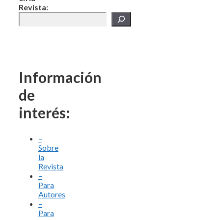
Revista:
Información
de
interés:
–
Sobre
la
Revista
–
Para
Autores
–
Para