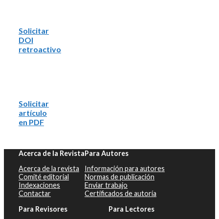
Solicitar
DOI
retroactivo
Solicitar
artículo
en PDF
Acerca de la Revista
Para Autores
Acerca de la revista
Información para autores
Comité editorial
Normas de publicación
Indexaciones
Enviar trabajo
Contactar
Certificados de autoría
Para Revisores
Para Lectores