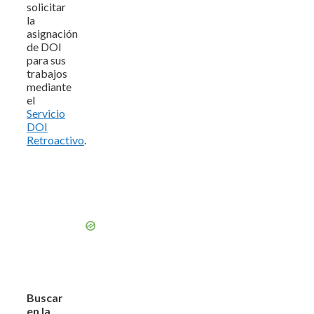
solicitar
la
asignación
de DOI
para sus
trabajos
mediante
el
Servicio
DOI
Retroactivo
.
Buscar
en la