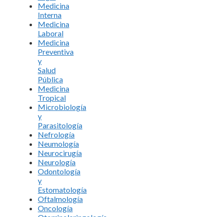
Medicina
Interna
Medicina
Laboral
Medicina
Preventiva
y
Salud
Pública
Medicina
Tropical
Microbiología
y
Parasitología
Nefrología
Neumología
Neurocirugía
Neurología
Odontología
y
Estomatología
Oftalmología
Oncología