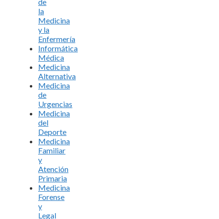
de
la
Medicina
y la
Enfermería
Informática
Médica
Medicina
Alternativa
Medicina
de
Urgencias
Medicina
del
Deporte
Medicina
Familiar
y
Atención
Primaria
Medicina
Forense
y
Legal