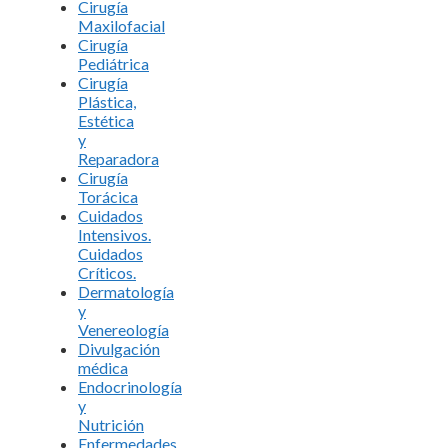
Cirugía
Maxilofacial
Cirugía
Pediátrica
Cirugía
Plástica,
Estética
y
Reparadora
Cirugía
Torácica
Cuidados
Intensivos.
Cuidados
Críticos.
Dermatología
y
Venereología
Divulgación
médica
Endocrinología
y
Nutrición
Enfermedades