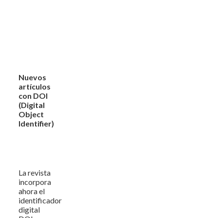
Nuevos
artículos
con DOI
(Digital
Object
Identifier)
La revista
incorpora
ahora el
identificador
digital