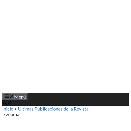
Saltar
al
contenido
Menú
Inicio
>
Ultimas Publicaciones de la Revista
>
zeomaf