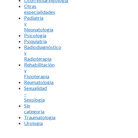
Otorrinolaringología
Otras
especialidades
Pediatría
y
Neonatología
Psicología
Psiquiatría
Radiodiagnóstico
y
Radioterapia
Rehabilitación
y
Fisioterapia
Reumatología
Sexualidad
–
Sexología
Sin
categoría
Traumatología
Urología