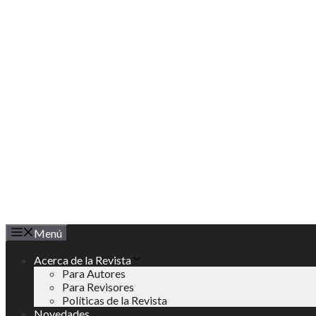
Saltar
al
contenido
Menú
Acerca de la Revista
Para Autores
Para Revisores
Políticas de la Revista
Novedades