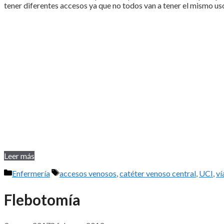
tener diferentes accesos ya que no todos van a tener el mismo us
Leer más
Categorías
Etiquetas
Enfermería
accesos venosos
,
catéter venoso central
,
UCI
,
ví
Flebotomía