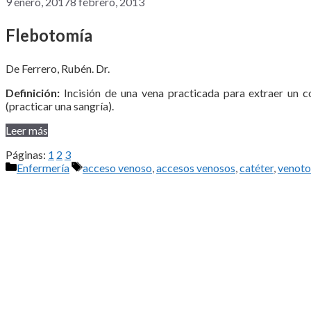
9 enero, 2017
8 febrero, 2013
Flebotomía
De Ferrero, Rubén. Dr.
Definición:
Incisión de una vena practicada para extraer un co
(practicar una sangría).
Leer más
Páginas:
1
2
3
Categorías
Etiquetas
Enfermería
acceso venoso
,
accesos venosos
,
catéter
,
venot