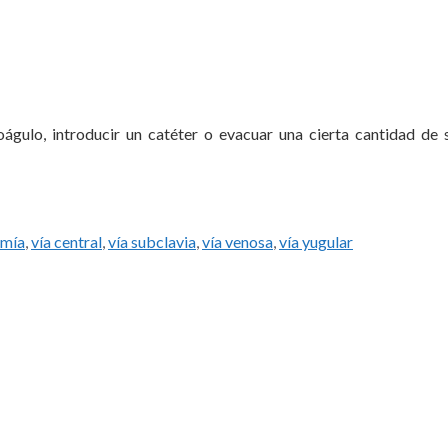
águlo, introducir un catéter o evacuar una cierta cantidad de 
omía
,
vía central
,
vía subclavia
,
vía venosa
,
vía yugular