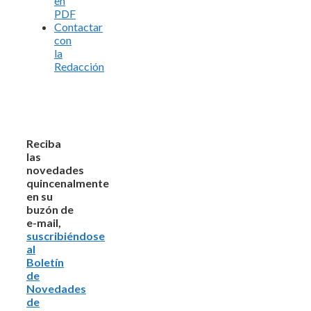
en
PDF
Contactar
con
la
Redacción
Reciba
las
novedades
quincenalmente
en su
buzón de
e-mail,
suscribiéndose
al
Boletín
de
Novedades
de