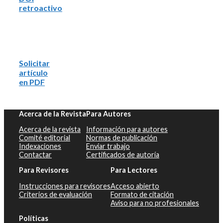
retroactivo
Solicitar
artículo
en PDF
Acerca de la Revista
Para Autores
Acerca de la revista
Información para autores
Comité editorial
Normas de publicación
Indexaciones
Enviar trabajo
Contactar
Certificados de autoría
Para Revisores
Para Lectores
Instrucciones para revisores
Acceso abierto
Criterios de evaluación
Formato de citación
Aviso para no profesionales
Políticas