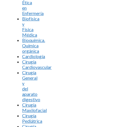
Ética
en
Enfermería
Biofísica
y
Física
Médica
Bioquímica.
Química
orgánica
Cardiología
Cirugía
Cardiovascular
Cirugía
General
y
del
aparato
digestivo
Cirugía
Maxilofacial
Cirugía
Pediátrica
Cirugía