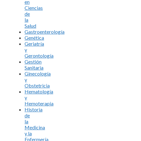
en
Ciencias
de
la
Salud
Gastroenterología
Genética
Geriatría
y
Gerontología
Gestión
Sanitaria
Ginecología
y
Obstetricia
Hematología
y
Hemoterapia
Historia
de
la
Medicina
y la
Enfermería