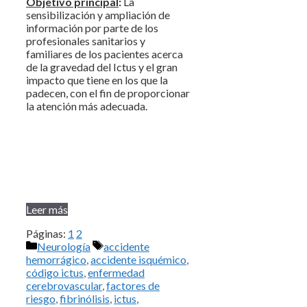
Objetivo principal
:
La
sensibilización y ampliación de
información por parte de los
profesionales sanitarios y
familiares de los pacientes acerca
de la gravedad del Ictus y el gran
impacto que tiene en los que la
padecen, con el fin de proporcionar
la atención más adecuada.
Leer más
Páginas:
1
2
Categorías
Etiquetas
Neurología
accidente
hemorrágico
,
accidente isquémico
,
código ictus
,
enfermedad
cerebrovascular
,
factores de
riesgo
,
fibrinólisis
,
ictus
,