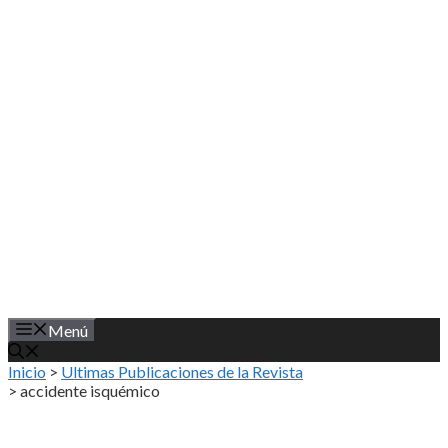
Saltar
al
contenido
Menú
Inicio
>
Ultimas Publicaciones de la Revista
>
accidente isquémico