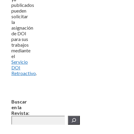
publicados
pueden
solicitar
la
asignación
de DOI
para sus
trabajos
mediante
el
Servicio
DOI
Retroactivo
.
Buscar
en la
Revista: