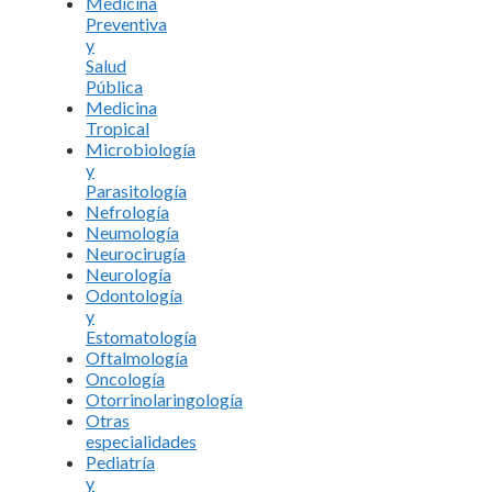
Medicina
Preventiva
y
Salud
Pública
Medicina
Tropical
Microbiología
y
Parasitología
Nefrología
Neumología
Neurocirugía
Neurología
Odontología
y
Estomatología
Oftalmología
Oncología
Otorrinolaringología
Otras
especialidades
Pediatría
y