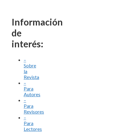
Información
de
interés:
–
Sobre
la
Revista
–
Para
Autores
–
Para
Revisores
–
Para
Lectores