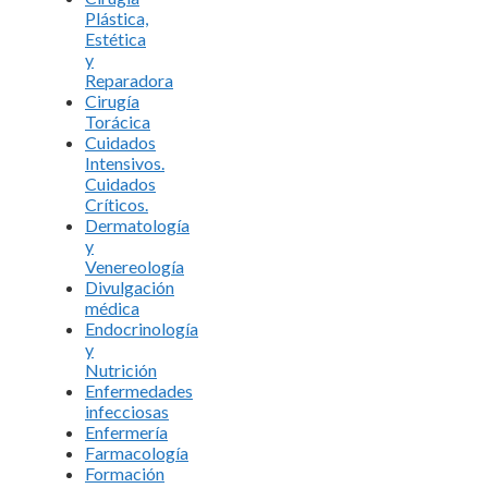
Plástica,
Estética
y
Reparadora
Cirugía
Torácica
Cuidados
Intensivos.
Cuidados
Críticos.
Dermatología
y
Venereología
Divulgación
médica
Endocrinología
y
Nutrición
Enfermedades
infecciosas
Enfermería
Farmacología
Formación