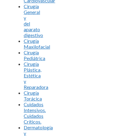
Cardiovascular
Cirugía
General
y
del
aparato
digestivo
Cirugía
Maxilofacial
Cirugía
Pediátrica
Cirugía
Plástica,
Estética
y
Reparadora
Cirugía
Torácica
Cuidados
Intensivos.
Cuidados
Críticos.
Dermatología
y