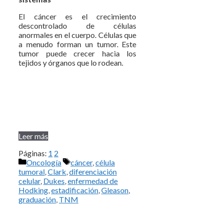
El cáncer es el crecimiento
descontrolado de células
anormales en el cuerpo. Células que
a menudo forman un tumor. Este
tumor puede crecer hacia los
tejidos y órganos que lo rodean.
Leer más
Páginas:
1
2
Categorías
Etiquetas
Oncología
cáncer
,
célula
tumoral
,
Clark
,
diferenciación
celular
,
Dukes
,
enfermedad de
Hodking
,
estadificación
,
Gleason
,
graduación
,
TNM