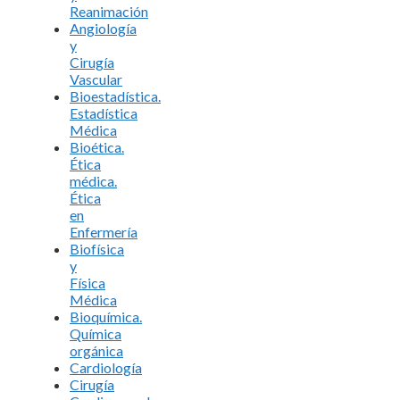
Reanimación
Angiología
y
Cirugía
Vascular
Bioestadística.
Estadística
Médica
Bioética.
Ética
médica.
Ética
en
Enfermería
Biofísica
y
Física
Médica
Bioquímica.
Química
orgánica
Cardiología
Cirugía