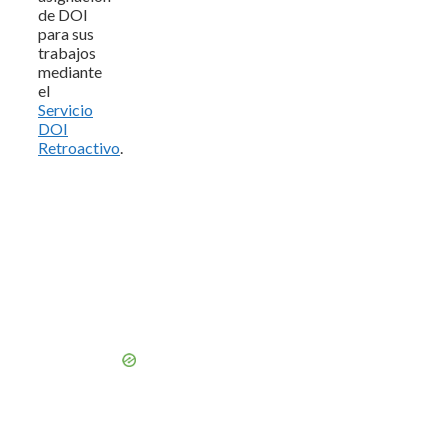
de DOI
para sus
trabajos
mediante
el
Servicio
DOI
Retroactivo
.