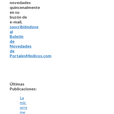
novedades
quincenalmente
en su
buzón de
e-mail,
suscribiéndose
al
Boletín
de
Novedades
de
PortalesMedicos.com
Últimas
Publicaciones:
La
mic
orre
me