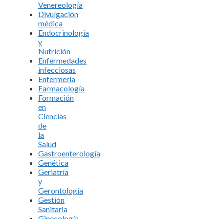
Venereología
Divulgación
médica
Endocrinología
y
Nutrición
Enfermedades
infecciosas
Enfermería
Farmacología
Formación
en
Ciencias
de
la
Salud
Gastroenterología
Genética
Geriatría
y
Gerontología
Gestión
Sanitaria
Ginecología