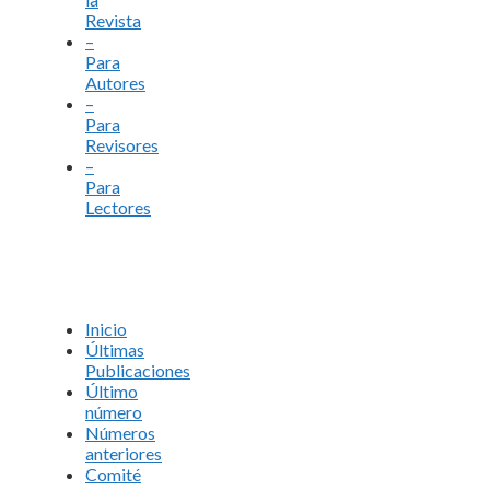
Revista
–
Para
Autores
–
Para
Revisores
–
Para
Lectores
Inicio
Últimas
Publicaciones
Último
número
Números
anteriores
Comité