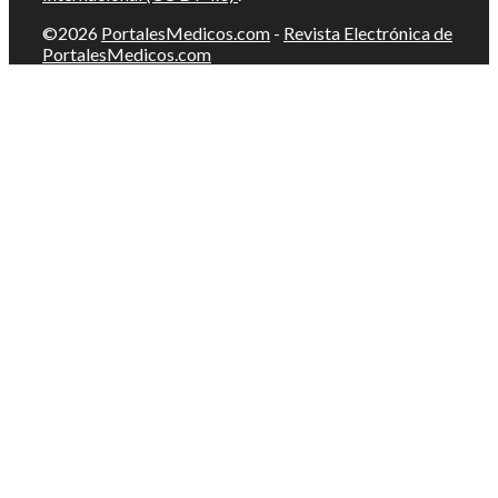
©2026
PortalesMedicos.com
-
Revista Electrónica de
PortalesMedicos.com