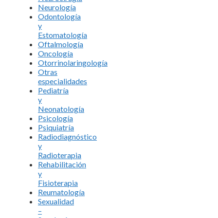
Neurología
Odontología
y
Estomatología
Oftalmología
Oncología
Otorrinolaringología
Otras
especialidades
Pediatría
y
Neonatología
Psicología
Psiquiatría
Radiodiagnóstico
y
Radioterapia
Rehabilitación
y
Fisioterapia
Reumatología
Sexualidad
–