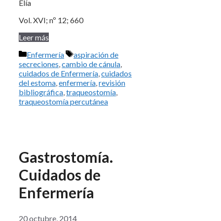
Elía
Vol. XVI; nº 12; 660
Leer más
Categorías
Etiquetas
Enfermería
aspiración de
secreciones
,
cambio de cánula
,
cuidados de Enfermería
,
cuidados
del estoma
,
enfermería
,
revisión
bibliográfica
,
traqueostomía
,
traqueostomía percutánea
Gastrostomía.
Cuidados de
Enfermería
20 octubre, 2014