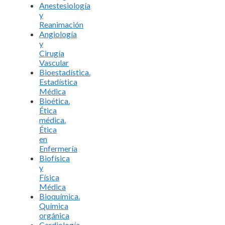
Anestesiología
y
Reanimación
Angiología
y
Cirugía
Vascular
Bioestadística.
Estadística
Médica
Bioética.
Ética
médica.
Ética
en
Enfermería
Biofísica
y
Física
Médica
Bioquímica.
Química
orgánica
Cardiología