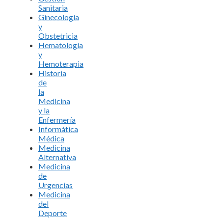
Sanitaria
Ginecología
y
Obstetricia
Hematología
y
Hemoterapia
Historia
de
la
Medicina
y la
Enfermería
Informática
Médica
Medicina
Alternativa
Medicina
de
Urgencias
Medicina
del
Deporte