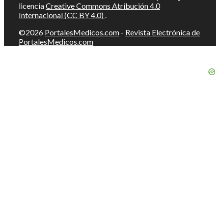
licencia
Creative Commons Atribución 4.0
Internacional (CC BY 4.0)
.
©2026
PortalesMedicos.com
-
Revista Electrónica de
PortalesMedicos.com