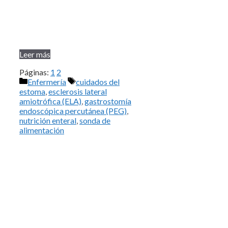
Leer más
Páginas:
1
2
Categorías
Etiquetas
Enfermería
cuidados del
estoma
,
esclerosis lateral
amiotrófica (ELA)
,
gastrostomía
endoscópica percutánea (PEG)
,
nutrición enteral
,
sonda de
alimentación