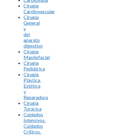
Cirugía
Cardiovascular
Cirugía
General
y
del
aparato
digestivo
Cirugía
Maxilofacial
Cirugía
Pediátrica
Cirugía
Plástica,
Estética
y
Reparadora
Cirugía
Torácica
Cuidados
Intensivos.
Cuidados
Críticos.