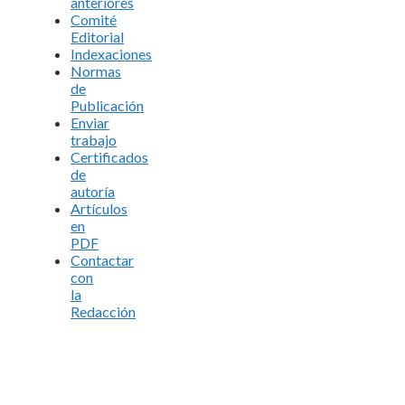
anteriores
Comité
Editorial
Indexaciones
Normas
de
Publicación
Enviar
trabajo
Certificados
de
autoría
Artículos
en
PDF
Contactar
con
la
Redacción