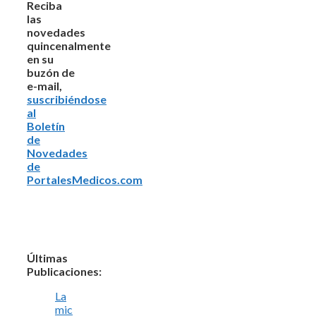
Reciba
las
novedades
quincenalmente
en su
buzón de
e-mail,
suscribiéndose
al
Boletín
de
Novedades
de
PortalesMedicos.com
Últimas
Publicaciones:
La
mic