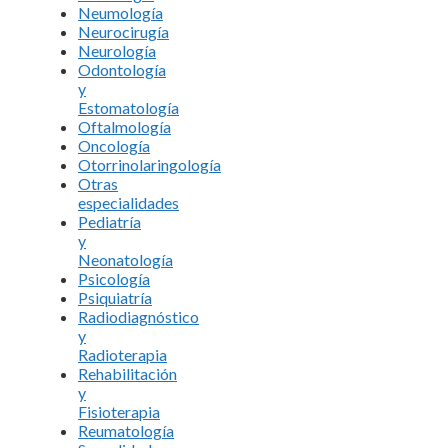
Neumología
Neurocirugía
Neurología
Odontología
y
Estomatología
Oftalmología
Oncología
Otorrinolaringología
Otras
especialidades
Pediatría
y
Neonatología
Psicología
Psiquiatría
Radiodiagnóstico
y
Radioterapia
Rehabilitación
y
Fisioterapia
Reumatología