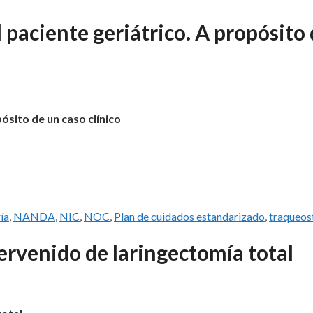
 paciente geriátrico. A propósito
ósito de un caso clínico
ía
,
NANDA
,
NIC
,
NOC
,
Plan de cuidados estandarizado
,
traqueos
ervenido de laringectomía total