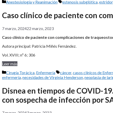
Categorías
Etiquetas
Anestesiología y Reanimación
estenosis subglótica
,
estridor
Caso clínico de paciente con co
7 marzo, 2024
22 marzo, 2023
Caso clínico de paciente con complicaciones de traqueost
Autora principal: Patricia Miñés Fernández.
Vol. XVIII; nº 6; 306
Leer más
Categorías
Etiquetas
Cirugía Torácica
,
Enfermería
cáncer
,
casos clínicos de Enfer
enfermería
,
necesidades de Virginia Henderson
,
neoplasia de lar
Disnea en tiempos de COVID-19.
con sospecha de infección por S
7 marzo, 2024
3 marzo, 2023