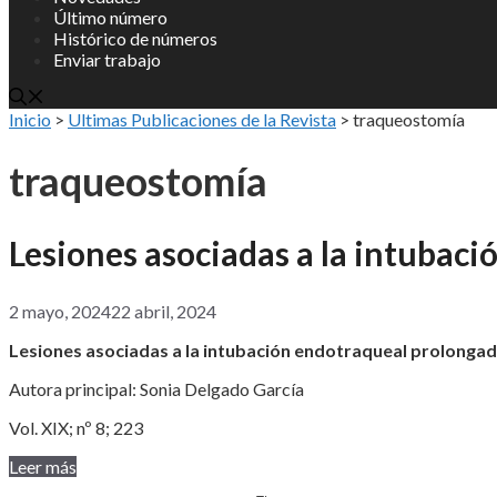
Último número
Histórico de números
Enviar trabajo
Inicio
>
Ultimas Publicaciones de la Revista
>
traqueostomía
traqueostomía
Lesiones asociadas a la intubac
2 mayo, 2024
22 abril, 2024
Lesiones asociadas a la intubación endotraqueal prolongad
Autora principal: Sonia Delgado García
Vol. XIX; nº 8; 223
Leer más