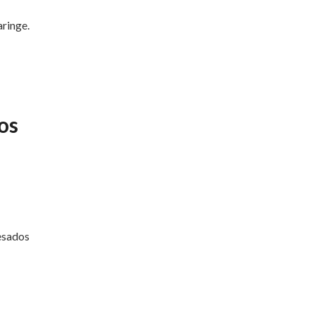
aringe.
os
esados