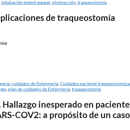
,
intubación endotraqueal
,
obstrucción
,
traqueostomía
mplicaciones de traqueostomía
omía
mería
,
cuidados de Enfermería
,
Cuidados paciente traqueostomiz
inge
,
plan de cuidados de Enfermería
,
traqueostomía
 Hallazgo inesperado en paciente
ARS-COV2: a propósito de un caso