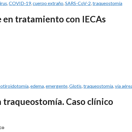
irus
,
COVID‑19
,
cuerpo extraño
,
SARS-CoV-2
,
traqueostomía
e en tratamiento con IECAs
cotiroidotomía
,
edema
,
emergente
,
Glotis
,
traqueostomía
,
vía aére
 traqueostomía. Caso clínico
co