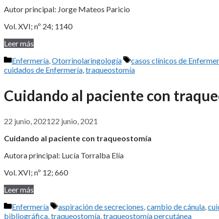
Autor principal: Jorge Mateos Paricio
Vol. XVI; nº 24; 1140
Leer más
Categorías
Etiquetas
Enfermería
,
Otorrinolaringología
casos clínicos de Enfermer
cuidados de Enfermería
,
traqueostomía
Cuidando al paciente con traqu
22 junio, 2021
22 junio, 2021
Cuidando al paciente con traqueostomía
Autora principal: Lucía Torralba Elía
Vol. XVI; nº 12; 660
Leer más
Categorías
Etiquetas
Enfermería
aspiración de secreciones
,
cambio de cánula
,
cui
bibliográfica
,
traqueostomía
,
traqueostomía percutánea