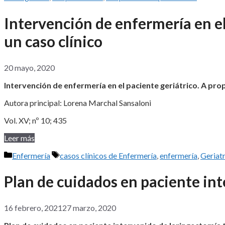
Intervención de enfermería en el
un caso clínico
20 mayo, 2020
Intervención de enfermería en el paciente geriátrico. A prop
Autora principal: Lorena Marchal Sansaloni
Vol. XV; nº 10; 435
Leer más
Categorías
Etiquetas
Enfermería
casos clínicos de Enfermería
,
enfermería
,
Geriatr
Plan de cuidados en paciente int
16 febrero, 2021
27 marzo, 2020