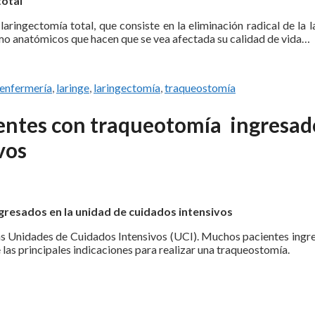
total
aringectomía total, que consiste en la eliminación radical de la l
omo anatómicos que hacen que se vea afectada su calidad de vida…
enfermería
,
laringe
,
laringectomía
,
traqueostomía
entes con traqueotomía ingresad
vos
resados en la unidad de cuidados intensivos
as Unidades de Cuidados Intensivos (UCI). Muchos pacientes ingr
las principales indicaciones para realizar una traqueostomía.