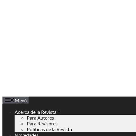
Saltar
al
contenido
Menú
Acerca de la Revista
Para Autores
Para Revisores
Políticas de la Revista
Novedades