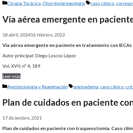
Categorías
Etiquetas
Cirugía Torácica
,
Otorrinolaringología
caso clínico
,
coronav
Vía aérea emergente en pacient
18 abril, 2024
16 febrero, 2022
Vía aérea emergente en paciente en tratamiento con IECAs
Autor principal: Diego Loscos López
Vol. XVII; nº 4; 189
Leer más
Categorías
Etiquetas
Anestesiología y Reanimación
angioedema
,
caso clínico
,
cri
Plan de cuidados en paciente con
17 diciembre, 2021
Plan de cuidados en paciente con traqueostomía. Caso clíni