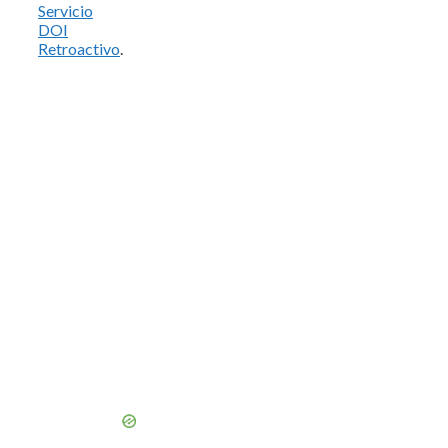
Servicio
DOI
Retroactivo
.