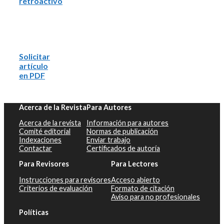
retroactivo
Solicitar
artículo
en PDF
Acerca de la Revista
Para Autores
Acerca de la revista
Información para autores
Comité editorial
Normas de publicación
Indexaciones
Enviar trabajo
Contactar
Certificados de autoría
Para Revisores
Para Lectores
Instrucciones para revisores
Acceso abierto
Criterios de evaluación
Formato de citación
Aviso para no profesionales
Políticas