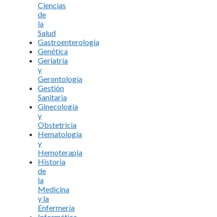
Ciencias
de
la
Salud
Gastroenterología
Genética
Geriatría
y
Gerontología
Gestión
Sanitaria
Ginecología
y
Obstetricia
Hematología
y
Hemoterapia
Historia
de
la
Medicina
y la
Enfermería
Informática