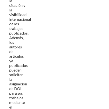
la
citación y
la
visibilidad
internacional
de los
trabajos
publicados.
Además,
los
autores
de
artículos
ya
publicados
pueden
solicitar
la
asignación
de DOI
para sus
trabajos
mediante
el