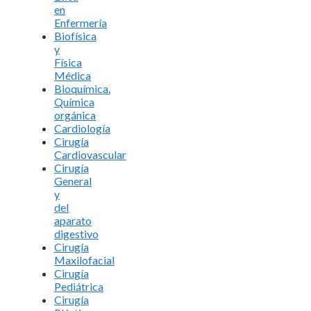
en
Enfermería
Biofísica
y
Física
Médica
Bioquímica.
Química
orgánica
Cardiología
Cirugía
Cardiovascular
Cirugía
General
y
del
aparato
digestivo
Cirugía
Maxilofacial
Cirugía
Pediátrica
Cirugía