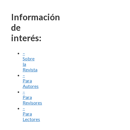
Información
de
interés:
–
Sobre
la
Revista
–
Para
Autores
–
Para
Revisores
–
Para
Lectores