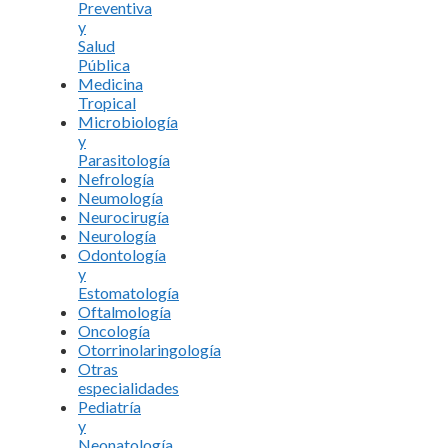
Preventiva
y
Salud
Pública
Medicina
Tropical
Microbiología
y
Parasitología
Nefrología
Neumología
Neurocirugía
Neurología
Odontología
y
Estomatología
Oftalmología
Oncología
Otorrinolaringología
Otras
especialidades
Pediatría
y
Neonatología