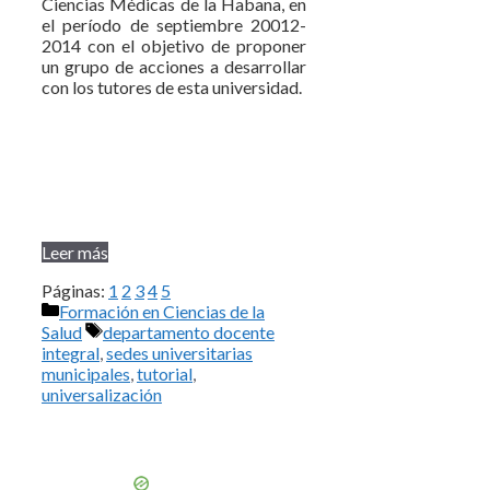
Ciencias Médicas de la Habana, en
el período de septiembre 20012-
2014 con el objetivo de proponer
un grupo de acciones a desarrollar
con los tutores de esta universidad.
Leer más
Páginas:
1
2
3
4
5
Categorías
Formación en Ciencias de la
Etiquetas
Salud
departamento docente
integral
,
sedes universitarias
municipales
,
tutorial
,
universalización