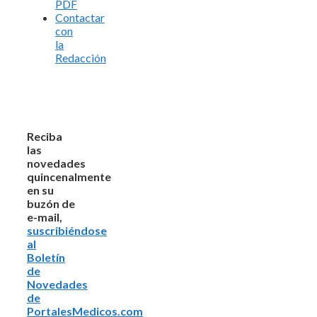
PDF
Contactar
con
la
Redacción
Reciba
las
novedades
quincenalmente
en su
buzón de
e-mail,
suscribiéndose
al
Boletín
de
Novedades
de
PortalesMedicos.com