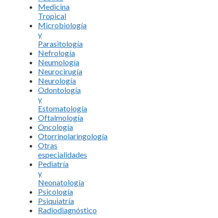
Medicina
Tropical
Microbiología
y
Parasitología
Nefrología
Neumología
Neurocirugía
Neurología
Odontología
y
Estomatología
Oftalmología
Oncología
Otorrinolaringología
Otras
especialidades
Pediatría
y
Neonatología
Psicología
Psiquiatría
Radiodiagnóstico