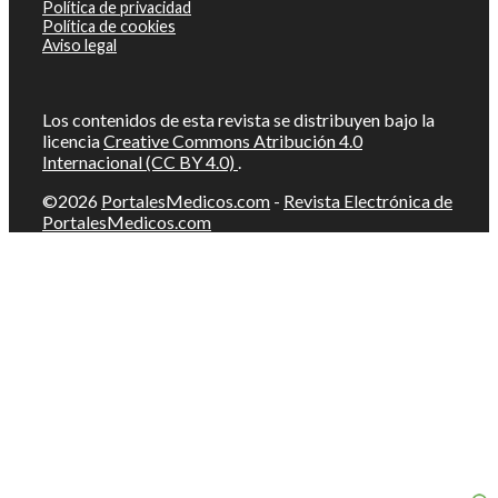
Política de privacidad
Política de cookies
Aviso legal
Los contenidos de esta revista se distribuyen bajo la
licencia
Creative Commons Atribución 4.0
Internacional (CC BY 4.0)
.
©2026
PortalesMedicos.com
-
Revista Electrónica de
PortalesMedicos.com