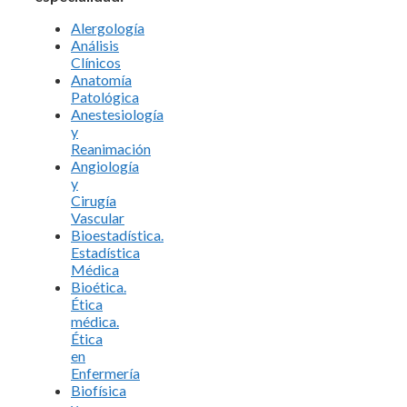
Alergología
Análisis
Clínicos
Anatomía
Patológica
Anestesiología
y
Reanimación
Angiología
y
Cirugía
Vascular
Bioestadística.
Estadística
Médica
Bioética.
Ética
médica.
Ética
en
Enfermería
Biofísica