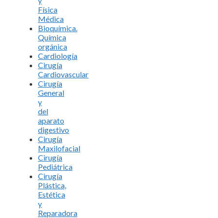
y
Física
Médica
Bioquímica.
Química
orgánica
Cardiología
Cirugía
Cardiovascular
Cirugía
General
y
del
aparato
digestivo
Cirugía
Maxilofacial
Cirugía
Pediátrica
Cirugía
Plástica,
Estética
y
Reparadora