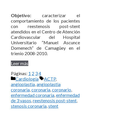
Objetivo:
caracterizar el
comportamiento de los pacientes
con reestenosis post-stent
atendidos en el Centro de Atención
Cardiovascular del Hospital
Universitario “Manuel Ascunce
Domenech” de Camagüey en el
trienio 2008-2010.
Leer más
Páginas:
1
2
3
4
Categorías
Etiquetas
Cardiología
ACTP
,
angioplastia
,
angioplastia
coronaria
,
coronaria
,
coronario
,
enfermedad coronaria
,
enfermedad
de 3 vasos
,
reestenosis post-stent
,
stenosis coronaria
,
stent