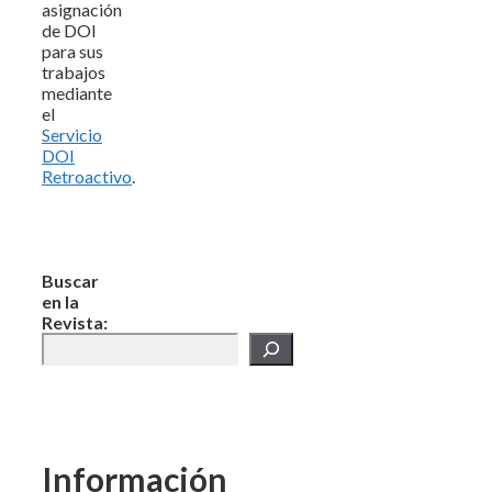
asignación
de DOI
para sus
trabajos
mediante
el
Servicio
DOI
Retroactivo
.
Buscar
en la
Revista:
Información