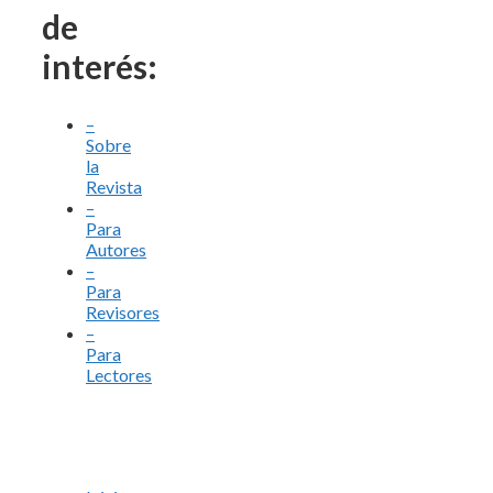
de
interés:
–
Sobre
la
Revista
–
Para
Autores
–
Para
Revisores
–
Para
Lectores