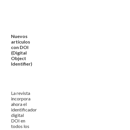
Nuevos
artículos
con DOI
(Digital
Object
Identifier)
La revista
incorpora
ahora el
identificador
digital
DOI en
todos los