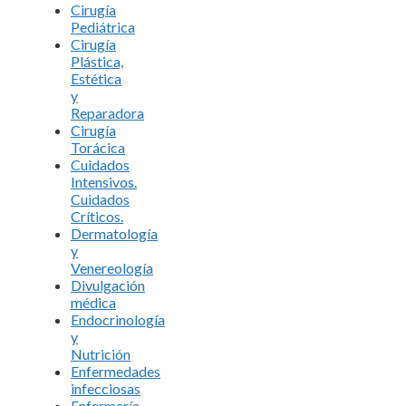
Cirugía
Pediátrica
Cirugía
Plástica,
Estética
y
Reparadora
Cirugía
Torácica
Cuidados
Intensivos.
Cuidados
Críticos.
Dermatología
y
Venereología
Divulgación
médica
Endocrinología
y
Nutrición
Enfermedades
infecciosas
Enfermería