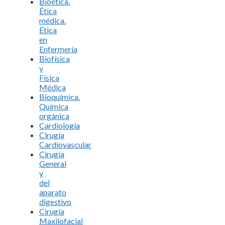
Bioética.
Ética
médica.
Ética
en
Enfermería
Biofísica
y
Física
Médica
Bioquímica.
Química
orgánica
Cardiología
Cirugía
Cardiovascular
Cirugía
General
y
del
aparato
digestivo
Cirugía
Maxilofacial