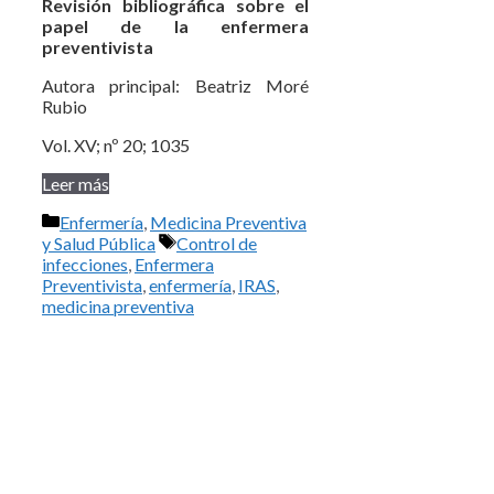
Revisión bibliográfica sobre el
papel de la enfermera
preventivista
Autora principal: Beatriz Moré
Rubio
Vol. XV; nº 20; 1035
Leer más
Categorías
Enfermería
,
Medicina Preventiva
Etiquetas
y Salud Pública
Control de
infecciones
,
Enfermera
Preventivista
,
enfermería
,
IRAS
,
medicina preventiva