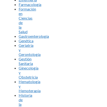
Farmacología
Formación
en
Ciencias
de
la
Salud
Gastroenterología
Genética
Geriatría
y
Gerontología
Gestión
Sanitaria
Ginecología
y
Obstetricia
Hematología
y
Hemoterapia
Historia
de
la