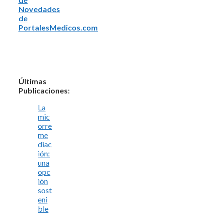
Novedades
de
PortalesMedicos.com
Últimas
Publicaciones:
La
mic
orre
me
diac
ión:
una
opc
ión
sost
eni
ble