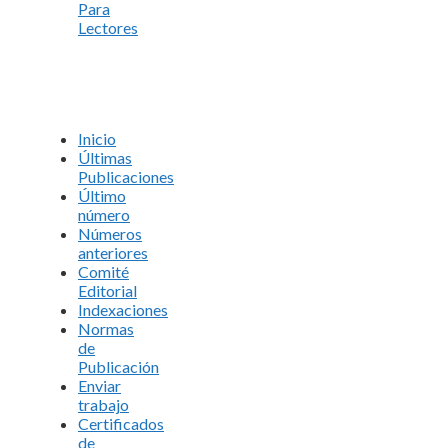
Para
Lectores
Inicio
Últimas
Publicaciones
Último
número
Números
anteriores
Comité
Editorial
Indexaciones
Normas
de
Publicación
Enviar
trabajo
Certificados
de