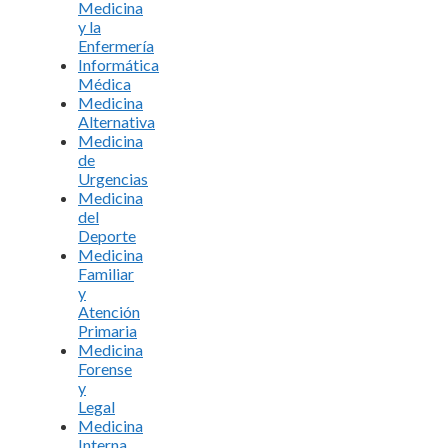
Medicina
y la
Enfermería
Informática
Médica
Medicina
Alternativa
Medicina
de
Urgencias
Medicina
del
Deporte
Medicina
Familiar
y
Atención
Primaria
Medicina
Forense
y
Legal
Medicina
Interna