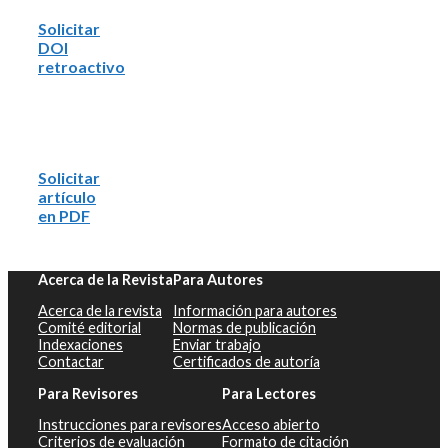
Solicitar
DOI
retroactivo
Solicitar
artículo
en PDF
Acerca de la Revista
Para Autores
Acerca de la revista
Información para autores
Comité editorial
Normas de publicación
Indexaciones
Enviar trabajo
Contactar
Certificados de autoría
Para Revisores
Para Lectores
Instrucciones para revisores
Acceso abierto
Criterios de evaluación
Formato de citación