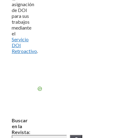
asignación
de DOI
para sus
trabajos
mediante
el
Servicio
DOI
Retroactivo
.
Buscar
en la
Revista: