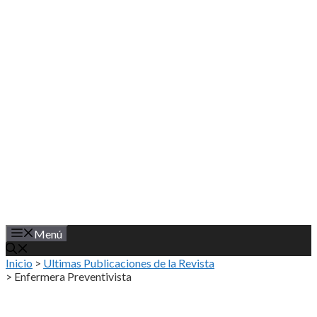
Saltar
al
contenido
Menú
Inicio
>
Ultimas Publicaciones de la Revista
>
Enfermera Preventivista