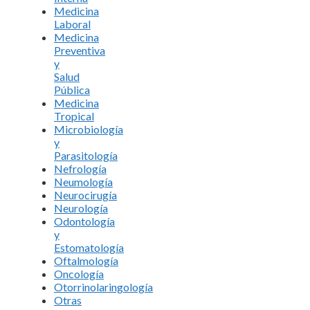
Medicina
Laboral
Medicina
Preventiva
y
Salud
Pública
Medicina
Tropical
Microbiología
y
Parasitología
Nefrología
Neumología
Neurocirugía
Neurología
Odontología
y
Estomatología
Oftalmología
Oncología
Otorrinolaringología
Otras