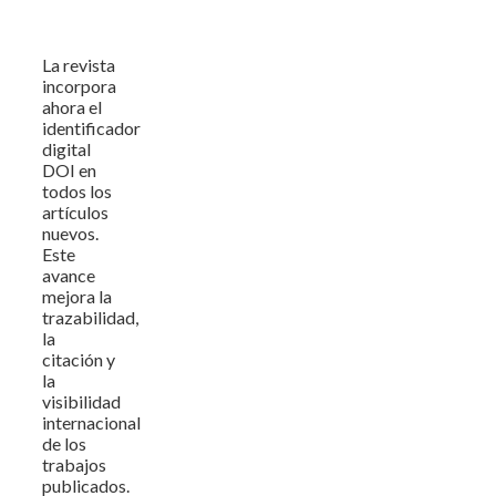
La revista
incorpora
ahora el
identificador
digital
DOI en
todos los
artículos
nuevos.
Este
avance
mejora la
trazabilidad,
la
citación y
la
visibilidad
internacional
de los
trabajos
publicados.