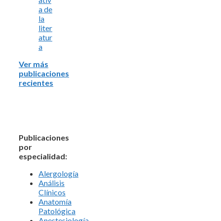
a de
la
liter
atur
a
Ver más
publicaciones
recientes
Publicaciones
por
especialidad:
Alergología
Análisis
Clínicos
Anatomía
Patológica
Anestesiología