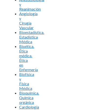
y
Reanimación
Angiología
y
Cirugía
Vascular
Bioestadística.
Estadística
Médica
Bioética.
Ética
médica.
Ética
en
Enfermería
Biofísica
y
Física
Médica
Bioquímica.
Química
orgánica
Cardiología