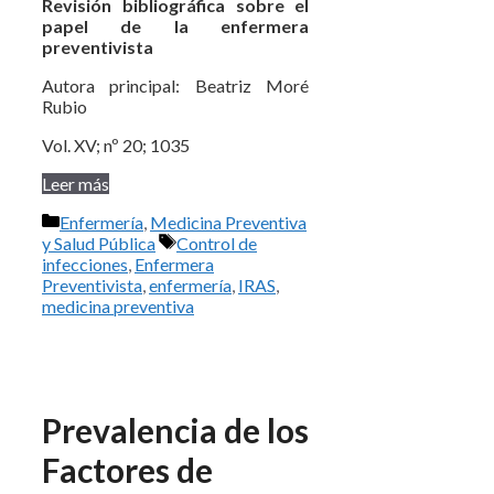
Revisión bibliográfica sobre el
papel de la enfermera
preventivista
Autora principal: Beatriz Moré
Rubio
Vol. XV; nº 20; 1035
Leer más
Categorías
Enfermería
,
Medicina Preventiva
Etiquetas
y Salud Pública
Control de
infecciones
,
Enfermera
Preventivista
,
enfermería
,
IRAS
,
medicina preventiva
Prevalencia de los
Factores de