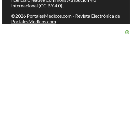
Internacional (CC BY 4.0)
.
©2026
PortalesMedicos.com
-
Revista Electrónica de
PortalesMedicos.com