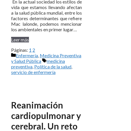
En la actual sociedad los estilos de
vida que estamos llevando afectan
a la salud pública mundial, entre los
factores determinantes que refiere
Mac lalonde, podemos mencionar
los ambientales en primer lugar…
Leer más
Páginas:
1
2
Categorías
Enfermería
,
Medicina Preventiva
Etiquetas
y Salud Pública
medicina
preventiva
,
Política de la salud
,
servicio de enfermería
Reanimación
cardiopulmonar y
cerebral. Un reto