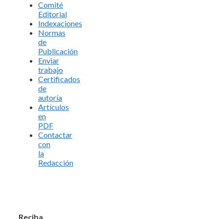
Comité
Editorial
Indexaciones
Normas
de
Publicación
Enviar
trabajo
Certificados
de
autoría
Artículos
en
PDF
Contactar
con
la
Redacción
Reciba