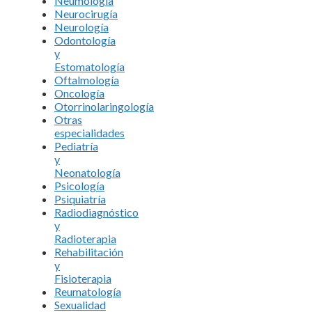
Neumología
Neurocirugía
Neurología
Odontología
y
Estomatología
Oftalmología
Oncología
Otorrinolaringología
Otras
especialidades
Pediatría
y
Neonatología
Psicología
Psiquiatría
Radiodiagnóstico
y
Radioterapia
Rehabilitación
y
Fisioterapia
Reumatología
Sexualidad