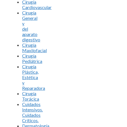
Cirugía
Cardiovascular
Cirugía
General
y
del
aparato
digestivo
Cirugía
Maxilofacial
Cirugía
Pediátrica
Cirugía
Plástica,
Estética
y
Reparadora
Cirugía
Torácica
Cuidados
Intensivos.
Cuidados
Críticos.
Dermatología