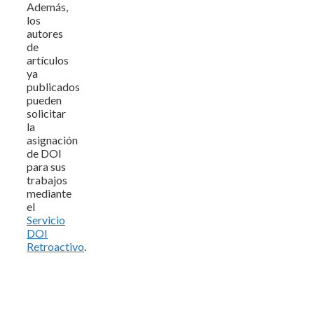
Además,
los
autores
de
artículos
ya
publicados
pueden
solicitar
la
asignación
de DOI
para sus
trabajos
mediante
el
Servicio
DOI
Retroactivo
.