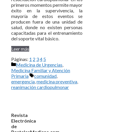
primeros momentos permite mayor
éxito en la supervivencia, la
mayoría de estos eventos se
producen fuera de una unidad de
salud, donde no existen personas
capacitadas para el entrenamiento
del soporte vital básico.
Leer más
Páginas:
1
2
3
4
5
Categorías
Medicina de Urgencias
,
Medicina Familiar y Atención
Etiquetas
Primaria
comunidad
,
emergencia
,
medicina preventiva
,
reanimación cardiopulmonar
Revista
Electrónica
de
PortalesMedicos.com