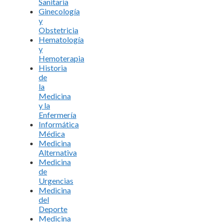
Sanitaria
Ginecología
y
Obstetricia
Hematología
y
Hemoterapia
Historia
de
la
Medicina
y la
Enfermería
Informática
Médica
Medicina
Alternativa
Medicina
de
Urgencias
Medicina
del
Deporte
Medicina