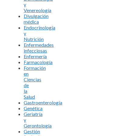
y
Venereología
Divulgación
médica
Endocrinología
y
Nutrición
Enfermedades
infecciosas
Enfermería
Farmacología
Formación
en
Ciencias
de
la
Salud
Gastroenterología
Genética
Geriatría
y
Gerontología
Gestión