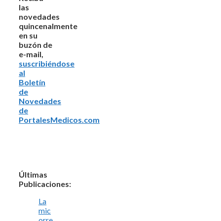
las
novedades
quincenalmente
en su
buzón de
e-mail,
suscribiéndose
al
Boletín
de
Novedades
de
PortalesMedicos.com
Últimas
Publicaciones:
La
mic
orre