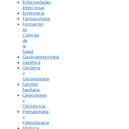
Enfermedades
infecciosas
Enfermería
Farmacología
Formación
en
Ciencias
de
la
Salud
Gastroenterología
Genética
Geriatría
y
Gerontología
Gestión
Sanitaria
Ginecología
y
Obstetricia
Hematología
y
Hemoterapia
Historia