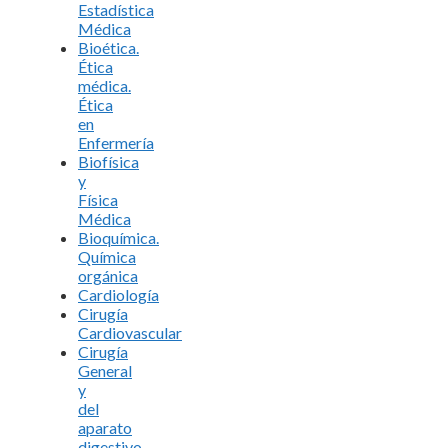
Estadística
Médica
Bioética.
Ética
médica.
Ética
en
Enfermería
Biofísica
y
Física
Médica
Bioquímica.
Química
orgánica
Cardiología
Cirugía
Cardiovascular
Cirugía
General
y
del
aparato
digestivo