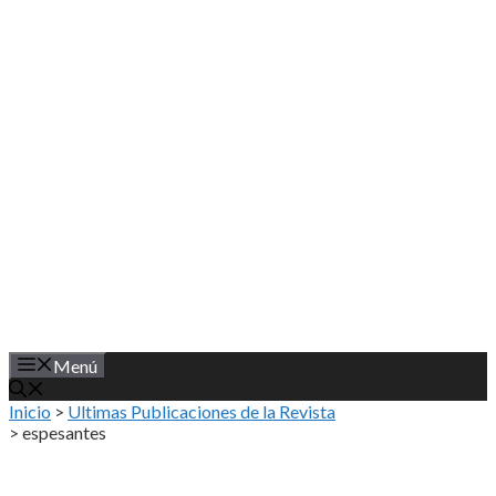
Saltar
al
contenido
Menú
Inicio
>
Ultimas Publicaciones de la Revista
>
espesantes