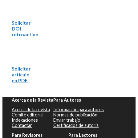
Solicitar
DOI
retroactivo
Solicitar
artículo
en PDF
Acerca de la Revista
Para Autores
Acerca de la revista
Información para autores
Comité editorial
Normas de publicación
Indexaciones
Enviar trabajo
Contactar
Certificados de autoría
Para Revisores
Para Lectores