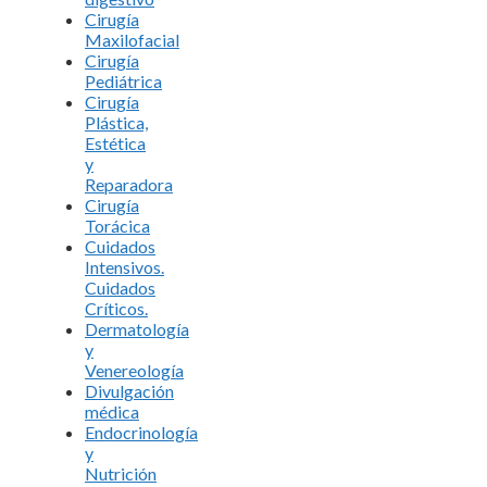
Cirugía
Maxilofacial
Cirugía
Pediátrica
Cirugía
Plástica,
Estética
y
Reparadora
Cirugía
Torácica
Cuidados
Intensivos.
Cuidados
Críticos.
Dermatología
y
Venereología
Divulgación
médica
Endocrinología
y
Nutrición