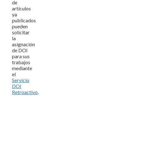
de
artículos
ya
publicados
pueden
solicitar
la
asignación
de DOI
para sus
trabajos
mediante
el
Servicio
DOI
Retroactivo
.