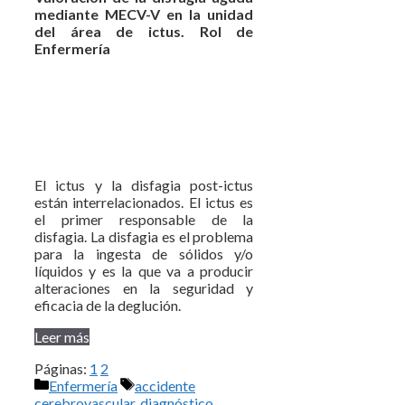
mediante MECV-V en la unidad
del área de ictus. Rol de
Enfermería
El ictus y la disfagia post-ictus
están interrelacionados. El ictus es
el primer responsable de la
disfagia. La disfagia es el problema
para la ingesta de sólidos y/o
líquidos y es la que va a producir
alteraciones en la seguridad y
eficacia de la deglución.
Leer más
Páginas:
1
2
Categorías
Etiquetas
Enfermería
accidente
cerebrovascular
,
diagnóstico
,