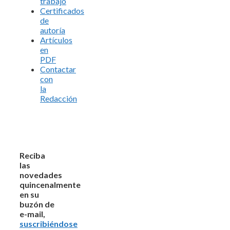
trabajo
Certificados
de
autoría
Artículos
en
PDF
Contactar
con
la
Redacción
Reciba
las
novedades
quincenalmente
en su
buzón de
e-mail,
suscribiéndose