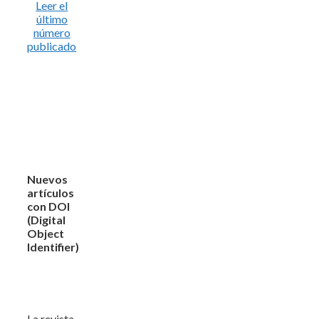
Leer el
último
número
publicado
Nuevos
artículos
con DOI
(Digital
Object
Identifier)
La revista