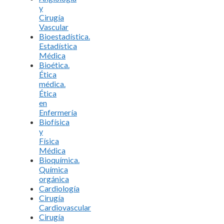
y
Cirugía
Vascular
Bioestadística.
Estadística
Médica
Bioética.
Ética
médica.
Ética
en
Enfermería
Biofísica
y
Física
Médica
Bioquímica.
Química
orgánica
Cardiología
Cirugía
Cardiovascular
Cirugía