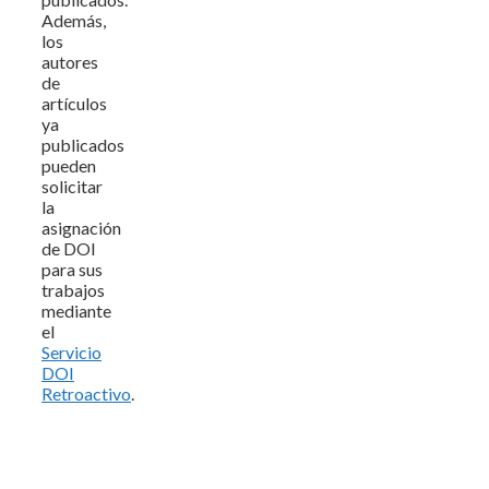
Además,
los
autores
de
artículos
ya
publicados
pueden
solicitar
la
asignación
de DOI
para sus
trabajos
mediante
el
Servicio
DOI
Retroactivo
.