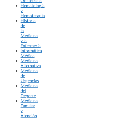
Obstetricia
Hematología
y
Hemoterapia
Historia
de
la
Medicina
y la
Enfermería
Informática
Médica
Medicina
Alternativa
Medicina
de
Urgencias
Medicina
del
Deporte
Medicina
Familiar
y
Atención