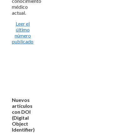
conocimiento
médico
actual.
Leer el
último
número
publicado
Nuevos
artículos
con DOI
(Digital
Object
Identifier)