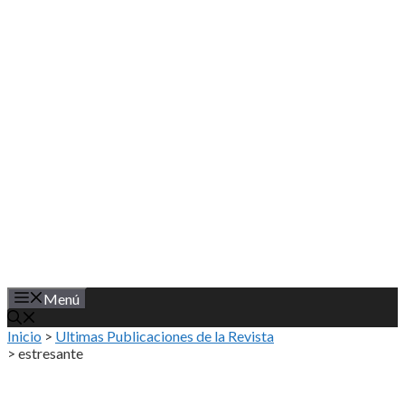
Saltar
al
contenido
Menú
Inicio
>
Ultimas Publicaciones de la Revista
>
estresante