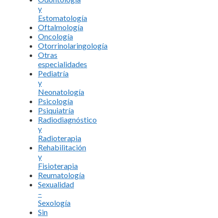
y
Estomatología
Oftalmología
Oncología
Otorrinolaringología
Otras
especialidades
Pediatría
y
Neonatología
Psicología
Psiquiatría
Radiodiagnóstico
y
Radioterapia
Rehabilitación
y
Fisioterapia
Reumatología
Sexualidad
–
Sexología
Sin