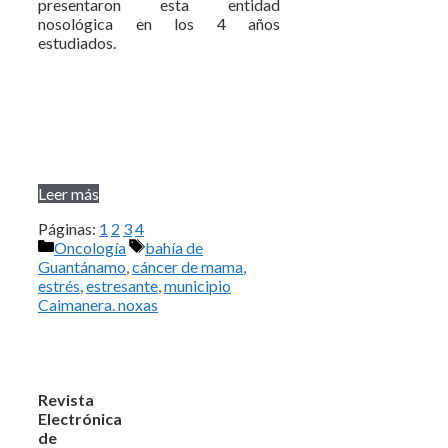
presentaron esta entidad
nosológica en los 4 años
estudiados.
Leer más
Páginas:
1
2
3
4
Categorías
Etiquetas
Oncología
bahía de
Guantánamo
,
cáncer de mama
,
estrés
,
estresante
,
municipio
Caimanera. noxas
Revista
Electrónica
de