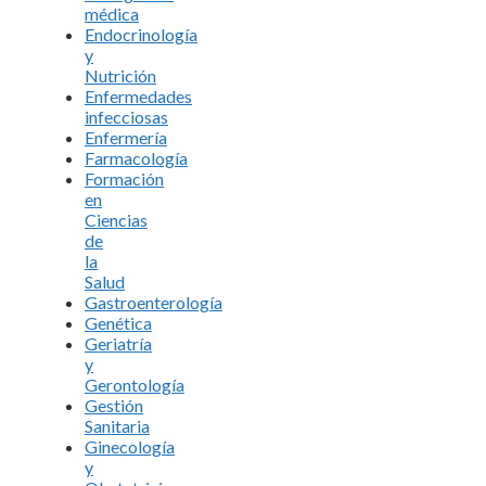
médica
Endocrinología
y
Nutrición
Enfermedades
infecciosas
Enfermería
Farmacología
Formación
en
Ciencias
de
la
Salud
Gastroenterología
Genética
Geriatría
y
Gerontología
Gestión
Sanitaria
Ginecología
y