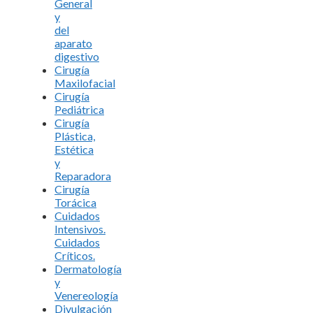
General
y
del
aparato
digestivo
Cirugía
Maxilofacial
Cirugía
Pediátrica
Cirugía
Plástica,
Estética
y
Reparadora
Cirugía
Torácica
Cuidados
Intensivos.
Cuidados
Críticos.
Dermatología
y
Venereología
Divulgación