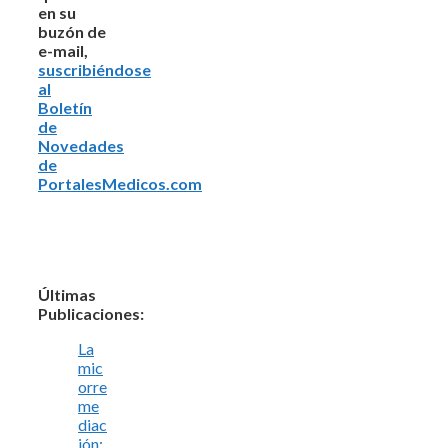
en su
buzón de
e-mail,
suscribiéndose
al
Boletín
de
Novedades
de
PortalesMedicos.com
Últimas
Publicaciones:
La
mic
orre
me
diac
ión: