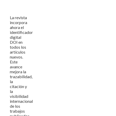
La revista
incorpora
ahora el
identificador
digital
DOI en
todos los
artículos
nuevos.
Este
avance
mejora la
trazabilidad,
la
citación y
la
visibilidad
internacional
de los
trabajos
publicados.