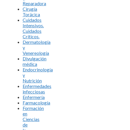
Reparadora
Cirugía
Torácica
Cuidados
Intensivos.
Cuidados
Críticos.
Dermatología
y
Venereología
Divulgación
médica
Endocrinología
y
Nutrición
Enfermedades
infecciosas
Enfermería
Farmacología
Formación
en
Ciencias
de