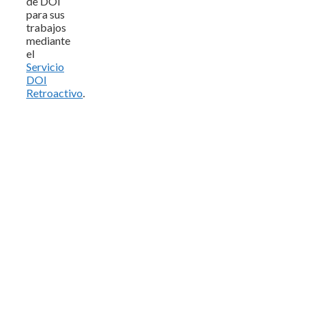
de DOI
para sus
trabajos
mediante
el
Servicio
DOI
Retroactivo
.