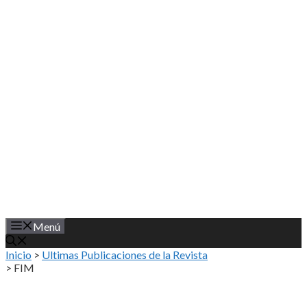
Saltar
al
contenido
Menú
Inicio
>
Ultimas Publicaciones de la Revista
>
FIM