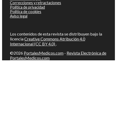
Correcciones y retractaciones
Política de privacidad
Política de cookies
Aviso legal
Los contenidos de esta revista se distribuyen bajo la
licencia
Creative Commons Atribución 4.0
Internacional (CC BY 4.0)
.
©2026
PortalesMedicos.com
-
Revista Electrónica de
PortalesMedicos.com