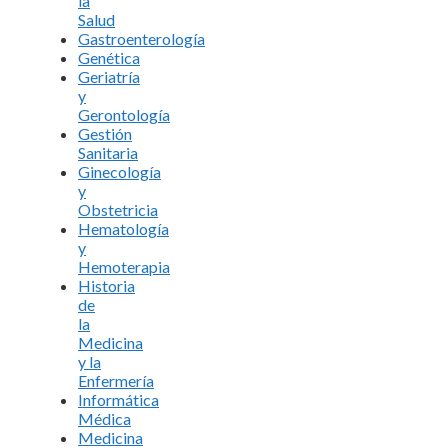
la
Salud
Gastroenterología
Genética
Geriatría
y
Gerontología
Gestión
Sanitaria
Ginecología
y
Obstetricia
Hematología
y
Hemoterapia
Historia
de
la
Medicina
y la
Enfermería
Informática
Médica
Medicina