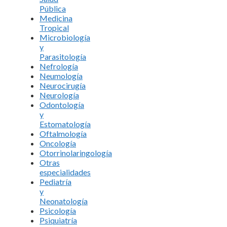
Pública
Medicina
Tropical
Microbiología
y
Parasitología
Nefrología
Neumología
Neurocirugía
Neurología
Odontología
y
Estomatología
Oftalmología
Oncología
Otorrinolaringología
Otras
especialidades
Pediatría
y
Neonatología
Psicología
Psiquiatría