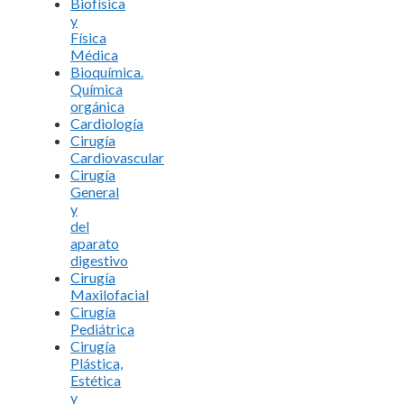
Biofísica
y
Física
Médica
Bioquímica.
Química
orgánica
Cardiología
Cirugía
Cardiovascular
Cirugía
General
y
del
aparato
digestivo
Cirugía
Maxilofacial
Cirugía
Pediátrica
Cirugía
Plástica,
Estética
y