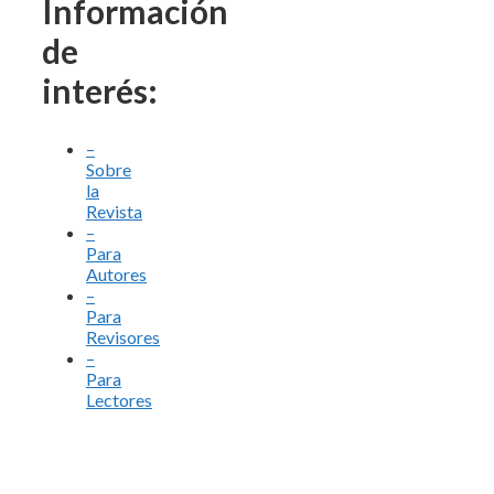
Información
de
interés:
–
Sobre
la
Revista
–
Para
Autores
–
Para
Revisores
–
Para
Lectores