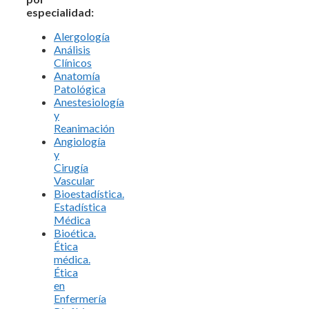
especialidad:
Alergología
Análisis
Clínicos
Anatomía
Patológica
Anestesiología
y
Reanimación
Angiología
y
Cirugía
Vascular
Bioestadística.
Estadística
Médica
Bioética.
Ética
médica.
Ética
en
Enfermería