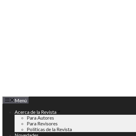
Saltar
al
contenido
Menú
Acerca de la Revista
Para Autores
Para Revisores
Políticas de la Revista
Novedades