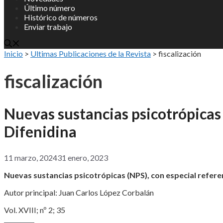
Último número
Histórico de números
Enviar trabajo
Inicio
>
Ultimas Publicaciones de la Revista
>
fiscalización
fiscalización
Nuevas sustancias psicotrópicas 
Difenidina
11 marzo, 2024
31 enero, 2023
Nuevas sustancias psicotrópicas (NPS), con especial referen
Autor principal: Juan Carlos López Corbalán
Vol. XVIII; nº 2; 35