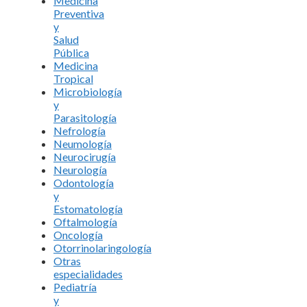
Medicina
Preventiva
y
Salud
Pública
Medicina
Tropical
Microbiología
y
Parasitología
Nefrología
Neumología
Neurocirugía
Neurología
Odontología
y
Estomatología
Oftalmología
Oncología
Otorrinolaringología
Otras
especialidades
Pediatría
y