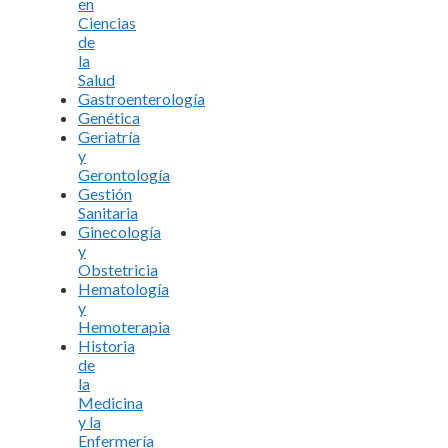
en
Ciencias
de
la
Salud
Gastroenterología
Genética
Geriatría
y
Gerontología
Gestión
Sanitaria
Ginecología
y
Obstetricia
Hematología
y
Hemoterapia
Historia
de
la
Medicina
y la
Enfermería