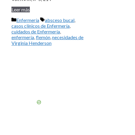
Leer más
Categorías
Etiquetas
Enfermería
absceso bucal
,
casos clínicos de Enfermería
,
cuidados de Enfermería
,
enfermería
,
flemón
,
necesidades de
Virginia Henderson