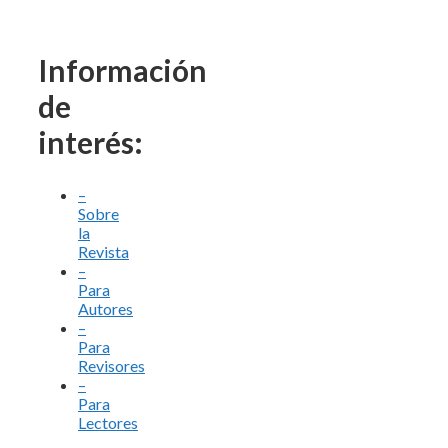
Información
de
interés:
–
Sobre
la
Revista
–
Para
Autores
–
Para
Revisores
–
Para
Lectores