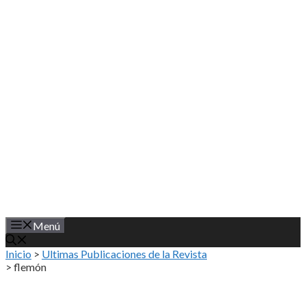
Saltar
al
contenido
Menú
Inicio
>
Ultimas Publicaciones de la Revista
>
flemón