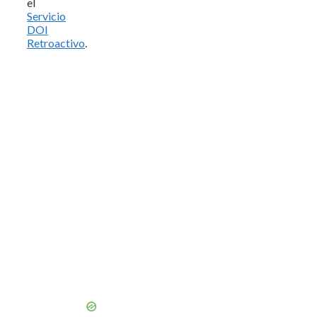
el
Servicio
DOI
Retroactivo
.