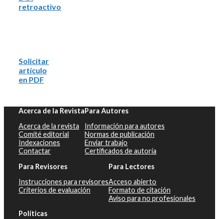
retroactivo
Solicitar
artículo
en PDF
Acerca de la Revista
Para Autores
Acerca de la revista
Información para autores
Comité editorial
Normas de publicación
Indexaciones
Enviar trabajo
Contactar
Certificados de autoría
Para Revisores
Para Lectores
Instrucciones para revisores
Acceso abierto
Criterios de evaluación
Formato de citación
Aviso para no profesionales
Políticas