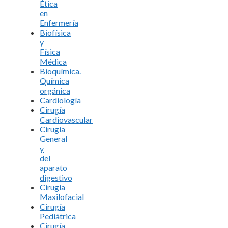
Ética
en
Enfermería
Biofísica
y
Física
Médica
Bioquímica.
Química
orgánica
Cardiología
Cirugía
Cardiovascular
Cirugía
General
y
del
aparato
digestivo
Cirugía
Maxilofacial
Cirugía
Pediátrica
Cirugía