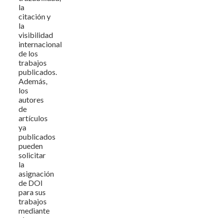
la
citación y
la
visibilidad
internacional
de los
trabajos
publicados.
Además,
los
autores
de
artículos
ya
publicados
pueden
solicitar
la
asignación
de DOI
para sus
trabajos
mediante