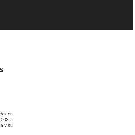
s
adas en
2008 a
a y su