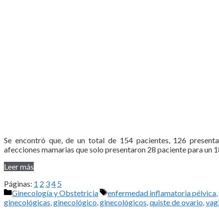
Se encontró que, de un total de 154 pacientes, 126 present
afecciones mamarias que solo presentaron 28 paciente para un 18
Leer más
Páginas:
1
2
3
4
5
Categorías
Etiquetas
Ginecología y Obstetricia
enfermedad inflamatoria pélvica
,
ginecológicas
,
ginecológico
,
ginecológicos
,
quiste de ovario
,
vag