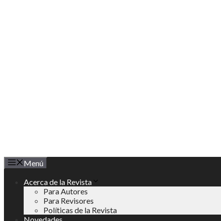
Saltar
al
contenido
Menú
Acerca de la Revista
Para Autores
Para Revisores
Políticas de la Revista
Novedades