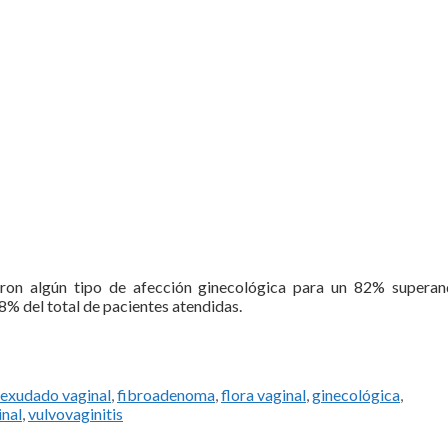
aron algún tipo de afección ginecológica para un 82% superan
% del total de pacientes atendidas.
exudado vaginal
,
fibroadenoma
,
flora vaginal
,
ginecológica
,
inal
,
vulvovaginitis