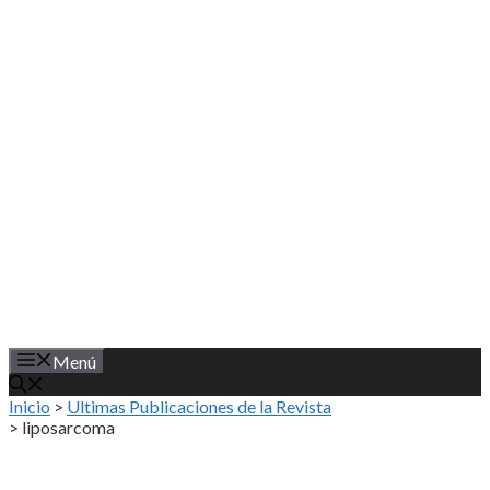
Saltar
al
contenido
Menú
Inicio
>
Ultimas Publicaciones de la Revista
>
liposarcoma