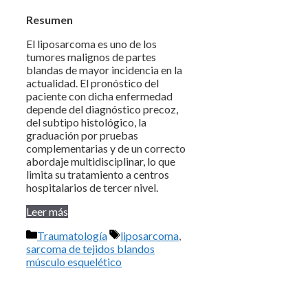
Resumen
El liposarcoma es uno de los
tumores malignos de partes
blandas de mayor incidencia en la
actualidad. El pronóstico del
paciente con dicha enfermedad
depende del diagnóstico precoz,
del subtipo histológico, la
graduación por pruebas
complementarias y de un correcto
abordaje multidisciplinar, lo que
limita su tratamiento a centros
hospitalarios de tercer nivel.
Leer más
Categorías
Etiquetas
Traumatología
liposarcoma
,
sarcoma de tejidos blandos
músculo esquelético