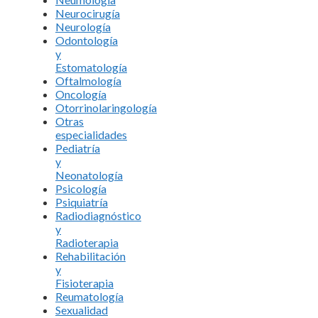
Neurocirugía
Neurología
Odontología
y
Estomatología
Oftalmología
Oncología
Otorrinolaringología
Otras
especialidades
Pediatría
y
Neonatología
Psicología
Psiquiatría
Radiodiagnóstico
y
Radioterapia
Rehabilitación
y
Fisioterapia
Reumatología
Sexualidad