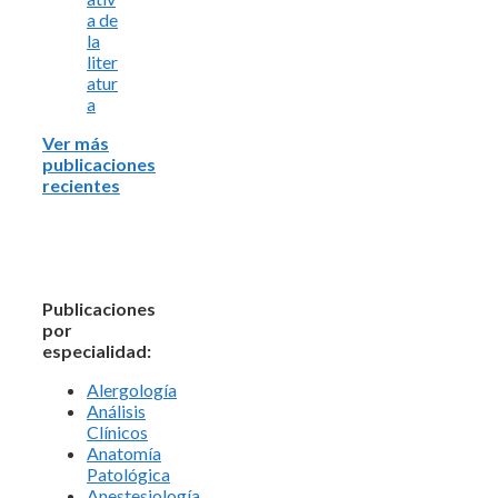
a de
la
liter
atur
a
Ver más
publicaciones
recientes
Publicaciones
por
especialidad:
Alergología
Análisis
Clínicos
Anatomía
Patológica
Anestesiología