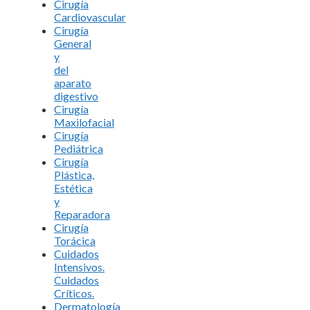
Cirugía
Cardiovascular
Cirugía
General
y
del
aparato
digestivo
Cirugía
Maxilofacial
Cirugía
Pediátrica
Cirugía
Plástica,
Estética
y
Reparadora
Cirugía
Torácica
Cuidados
Intensivos.
Cuidados
Críticos.
Dermatología