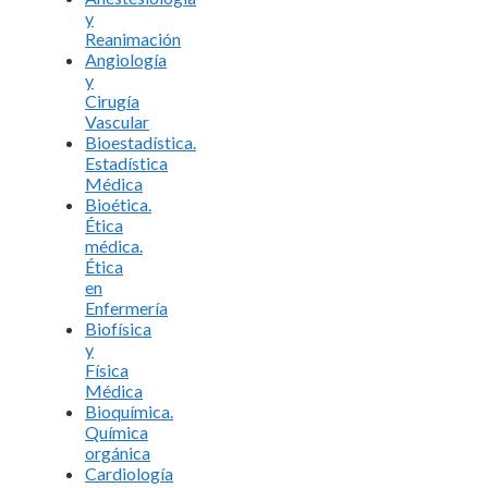
y
Reanimación
Angiología
y
Cirugía
Vascular
Bioestadística.
Estadística
Médica
Bioética.
Ética
médica.
Ética
en
Enfermería
Biofísica
y
Física
Médica
Bioquímica.
Química
orgánica
Cardiología