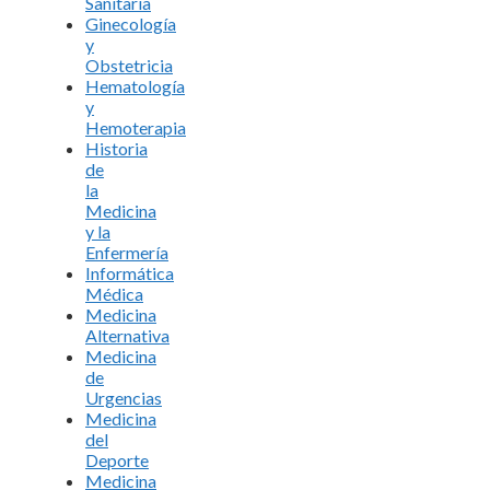
Sanitaria
Ginecología
y
Obstetricia
Hematología
y
Hemoterapia
Historia
de
la
Medicina
y la
Enfermería
Informática
Médica
Medicina
Alternativa
Medicina
de
Urgencias
Medicina
del
Deporte
Medicina