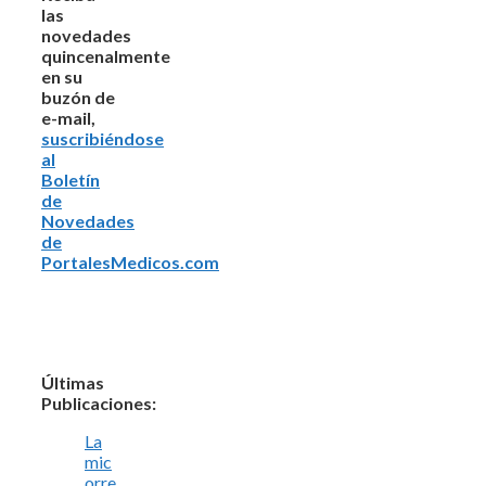
las
novedades
quincenalmente
en su
buzón de
e-mail,
suscribiéndose
al
Boletín
de
Novedades
de
PortalesMedicos.com
Últimas
Publicaciones:
La
mic
orre