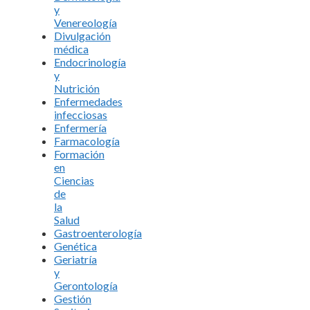
y
Venereología
Divulgación
médica
Endocrinología
y
Nutrición
Enfermedades
infecciosas
Enfermería
Farmacología
Formación
en
Ciencias
de
la
Salud
Gastroenterología
Genética
Geriatría
y
Gerontología
Gestión