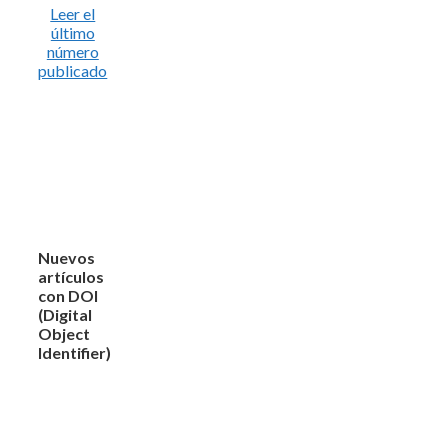
Leer el
último
número
publicado
Nuevos
artículos
con DOI
(Digital
Object
Identifier)