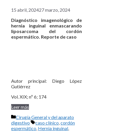
15 abril, 2024
27 marzo, 2024
Diagnóstico imagenológico de
hernia inguinal enmascarando
liposarcoma del cordón
espermático. Reporte de caso
Autor principal: Diego López
Gutiérrez
Vol. XIX; nº 6; 174
Leer más
Categorías
Cirugía General y del aparato
Etiquetas
digestivo
caso clínico
,
cordón
espermático
,
Hernia inguinal
,