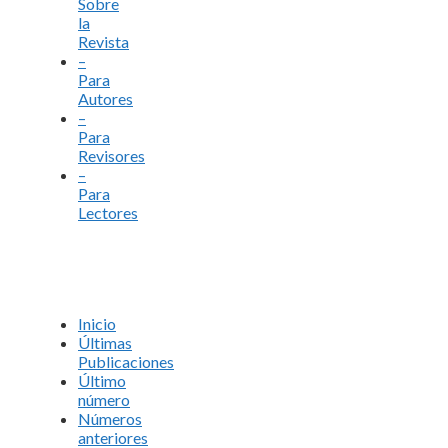
Sobre
la
Revista
–
Para
Autores
–
Para
Revisores
–
Para
Lectores
Inicio
Últimas
Publicaciones
Último
número
Números
anteriores