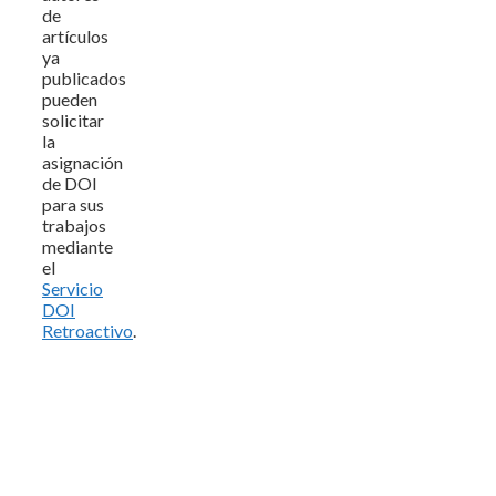
de
artículos
ya
publicados
pueden
solicitar
la
asignación
de DOI
para sus
trabajos
mediante
el
Servicio
DOI
Retroactivo
.