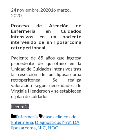
24 noviembre, 2020
16 marzo,
2020
Proceso de Atención de
Enfermería en Cuidados
Intensivos en un paciente
intervenido de un liposarcoma
retroperitoneal
Paciente de 65 años que ingresa
procedente de quirófano en la
Unidad de Cuidados Intensivos tras
la resección de un liposarcoma
retroperitoneal. Se realiza
valoración según necesidades de
Virginia Henderson y se establecen
el plan de cuidados.
Leer más
Categorías
Etiquetas
Enfermería
casos clínicos de
Enfermería
,
Diagnósticos NANDA
,
liposarcoma
,
NIC
,
NOC