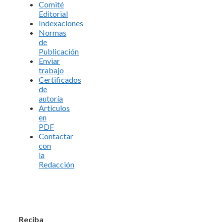
Comité
Editorial
Indexaciones
Normas
de
Publicación
Enviar
trabajo
Certificados
de
autoría
Artículos
en
PDF
Contactar
con
la
Redacción
Reciba