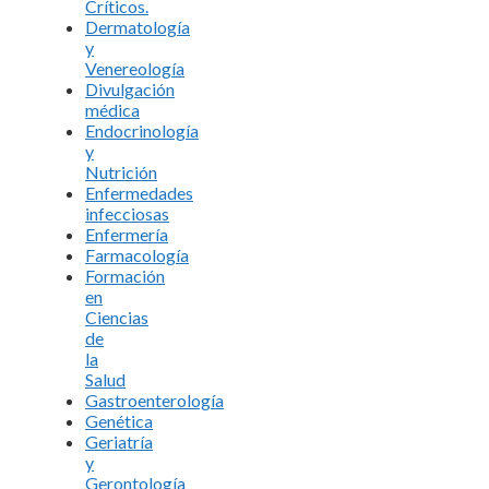
Críticos.
Dermatología
y
Venereología
Divulgación
médica
Endocrinología
y
Nutrición
Enfermedades
infecciosas
Enfermería
Farmacología
Formación
en
Ciencias
de
la
Salud
Gastroenterología
Genética
Geriatría
y
Gerontología