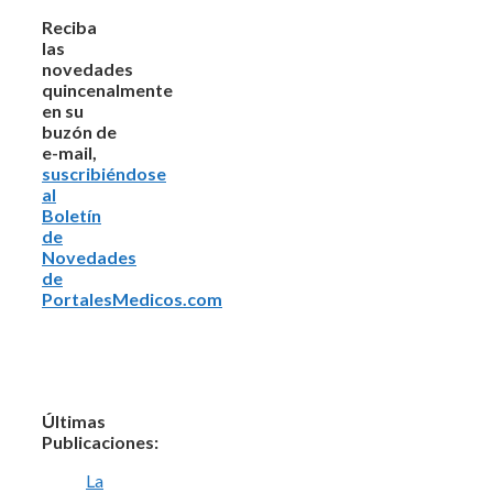
Reciba
las
novedades
quincenalmente
en su
buzón de
e-mail,
suscribiéndose
al
Boletín
de
Novedades
de
PortalesMedicos.com
Últimas
Publicaciones:
La