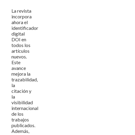
La revista
incorpora
ahora el
identificador
digital
DOI en
todos los
artículos
nuevos.
Este
avance
mejora la
trazabilidad,
la
citación y
la
visibilidad
internacional
de los
trabajos
publicados.
Además,