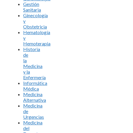
Gestión
Sanitaria
Ginecología
y
Obstetricia
Hematología
y
Hemoterapia
Historia
de
la
Medicina
y la
Enfermería
Informática
Médica
Medicina
Alternativa
Medicina
de
Urgencias
Medicina
del