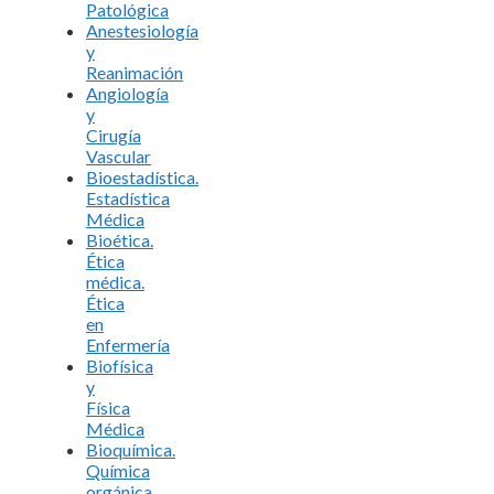
Patológica
Anestesiología
y
Reanimación
Angiología
y
Cirugía
Vascular
Bioestadística.
Estadística
Médica
Bioética.
Ética
médica.
Ética
en
Enfermería
Biofísica
y
Física
Médica
Bioquímica.
Química
orgánica