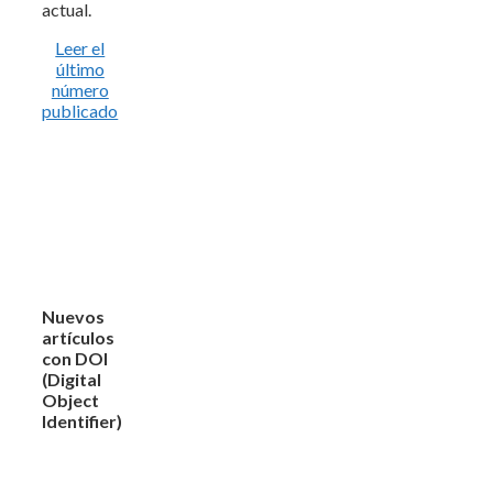
actual.
Leer el
último
número
publicado
Nuevos
artículos
con DOI
(Digital
Object
Identifier)