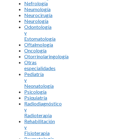
Nefrología
Neumología
Neurocirugía
Neurología
Odontología
y
Estomatología
Oftalmología
Oncología
Otorrinolaringología
Otras
especialidades
Pediatría
y
Neonatología
Psicología
Psiquiatría
Radiodiagnóstico
y
Radioterapia
Rehabilitación
y
Fisioterapia
Reumatología