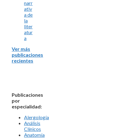
narr
ativ
a de
la
liter
atur
a
Ver más
publicaciones
recientes
Publicaciones
por
especialidad:
Alergología
Análisis
Clínicos
Anatomía