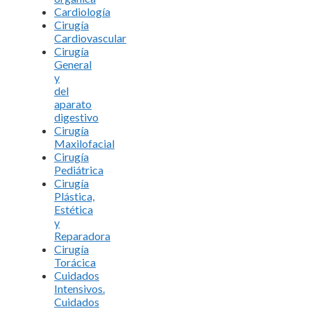
Cardiología
Cirugía
Cardiovascular
Cirugía
General
y
del
aparato
digestivo
Cirugía
Maxilofacial
Cirugía
Pediátrica
Cirugía
Plástica,
Estética
y
Reparadora
Cirugía
Torácica
Cuidados
Intensivos.
Cuidados