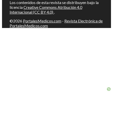
Los contenidos de esta revista se distribuyen bajo la
licencia
Creative Commons Atribución 4.0
Internacional (CC BY 4.0)
.
©2026
PortalesMedicos.com
-
Revista Electrónica de
PortalesMedicos.com