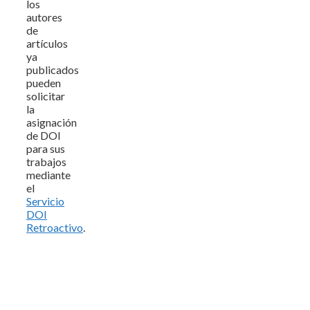
los
autores
de
artículos
ya
publicados
pueden
solicitar
la
asignación
de DOI
para sus
trabajos
mediante
el
Servicio
DOI
Retroactivo
.