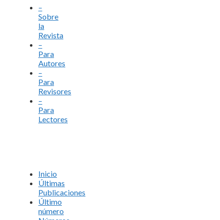
–
Sobre
la
Revista
–
Para
Autores
–
Para
Revisores
–
Para
Lectores
Inicio
Últimas
Publicaciones
Último
número