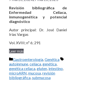
Revisión bibliográfica de
Enfermedad Celíaca,
inmunogenética y potencial
diagnóstico
Autor principal: Dr. José Daniel
Irías Vargas
Vol. XVIII; nº 6; 291
Leer más
Categorías
Etiquetas
Gastroenterología
,
Genética
autoinmune
,
celíaca
,
genética
,
genética celiaca
,
gluten
,
intestino
,
microARN
,
mucosa
,
revisión
bibliográfica
,
submucosa