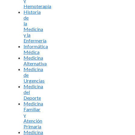
y
Hemoterapia
Historia
de
la
Medicina
y la
Enfermería
Informática
Médica
Medicina
Alternativa
Medicina
de
Urgencias
Medicina
del
Deporte
Medicina
Familiar
y
Atención
Primaria
Medicina