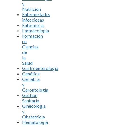
y
Nutrición
Enfermedades
infecciosas
Enfermería
Farmacología
Formación
en
Ciencias
de
la
Salud
Gastroenterología
Genética
Geriatría
y
Gerontología
Gestión
Sanitaria
Ginecología
y
Obstetricia
Hematología