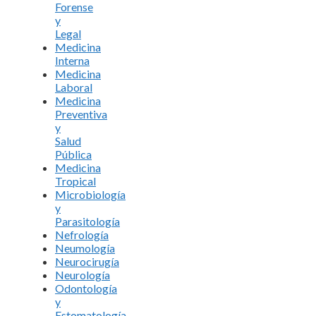
Forense
y
Legal
Medicina
Interna
Medicina
Laboral
Medicina
Preventiva
y
Salud
Pública
Medicina
Tropical
Microbiología
y
Parasitología
Nefrología
Neumología
Neurocirugía
Neurología
Odontología
y
Estomatología