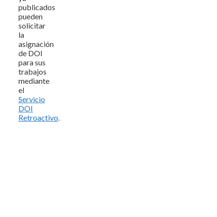
publicados
pueden
solicitar
la
asignación
de DOI
para sus
trabajos
mediante
el
Servicio
DOI
Retroactivo
.