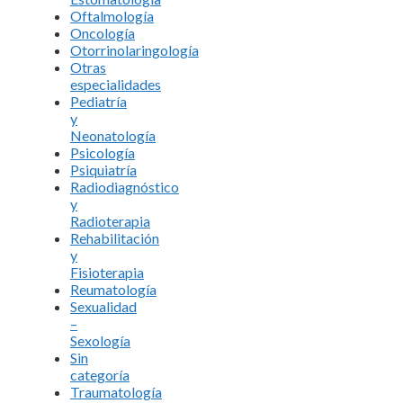
Oftalmología
Oncología
Otorrinolaringología
Otras
especialidades
Pediatría
y
Neonatología
Psicología
Psiquiatría
Radiodiagnóstico
y
Radioterapia
Rehabilitación
y
Fisioterapia
Reumatología
Sexualidad
–
Sexología
Sin
categoría
Traumatología