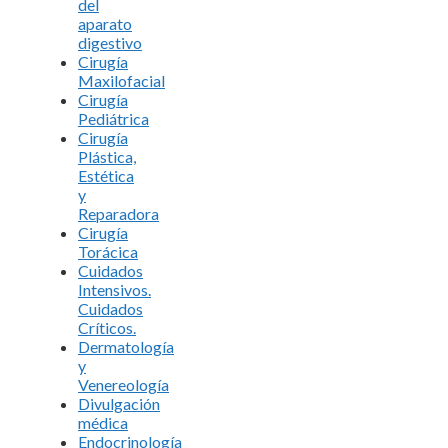
del
aparato
digestivo
Cirugía
Maxilofacial
Cirugía
Pediátrica
Cirugía
Plástica,
Estética
y
Reparadora
Cirugía
Torácica
Cuidados
Intensivos.
Cuidados
Críticos.
Dermatología
y
Venereología
Divulgación
médica
Endocrinología