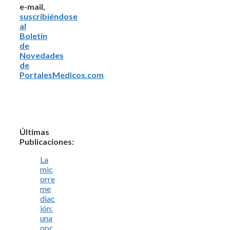
e-mail,
suscribiéndose
al
Boletín
de
Novedades
de
PortalesMedicos.com
Últimas
Publicaciones:
La
mic
orre
me
diac
ión:
una
opc