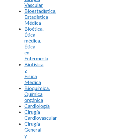
Vascular
Bioestadística.
Estadística
Médica
Bioética.
Ética
médica.
Ética
en
Enfermería
Biofísica
y
Física
Médica
Bioquímica.
Química
orgánica
Cardiología
Cirugía
Cardiovascular
Cirugía
General
y