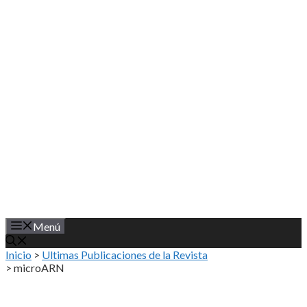
Saltar
al
contenido
Menú
Inicio
>
Ultimas Publicaciones de la Revista
>
microARN