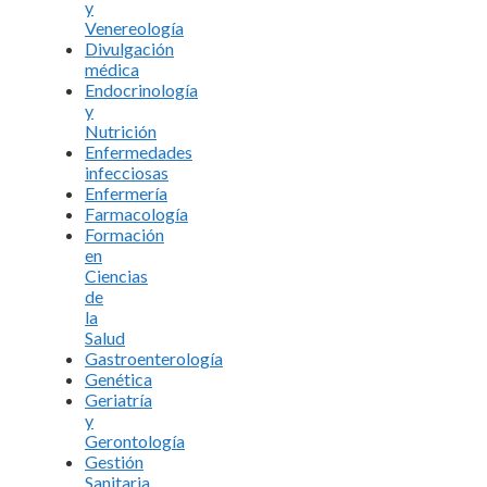
y
Venereología
Divulgación
médica
Endocrinología
y
Nutrición
Enfermedades
infecciosas
Enfermería
Farmacología
Formación
en
Ciencias
de
la
Salud
Gastroenterología
Genética
Geriatría
y
Gerontología
Gestión
Sanitaria