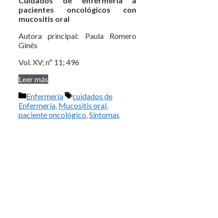
Cuidados de enfermería a
pacientes oncológicos con
mucositis oral
Autora principal: Paula Romero
Ginés
Vol. XV; nº 11; 496
Leer más
Categorías
Etiquetas
Enfermería
cuidados de
Enfermería
,
Mucositis oral
,
paciente oncológico
,
Sintomas