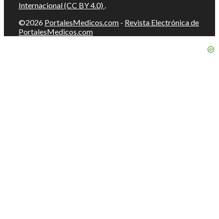
Internacional (CC BY 4.0)
.
©2026
PortalesMedicos.com
-
Revista Electrónica de
PortalesMedicos.com