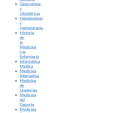
Ginecología
y
Obstetricia
Hematología
y
Hemoterapia
Historia
de
la
Medicina
y la
Enfermería
Informática
Médica
Medicina
Alternativa
Medicina
de
Urgencias
Medicina
del
Deporte
Medicina