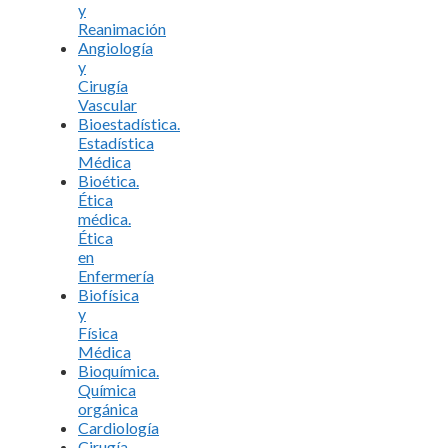
y
Reanimación
Angiología
y
Cirugía
Vascular
Bioestadística.
Estadística
Médica
Bioética.
Ética
médica.
Ética
en
Enfermería
Biofísica
y
Física
Médica
Bioquímica.
Química
orgánica
Cardiología
Cirugía