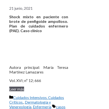
21 junio, 2021
Shock mixto en paciente con
brote de penfigoide ampolloso.
Plan de cuidados enfermero
(PAE). Caso clínico
Autora principal: María Teresa
Martínez Lamazares
Vol. XVI; nº 12; 666
Leer más
Categorías
Cuidados Intensivos. Cuidados
Críticos.
,
Dermatología y
Etiquetas
Venereología
,
Enfermería
casos