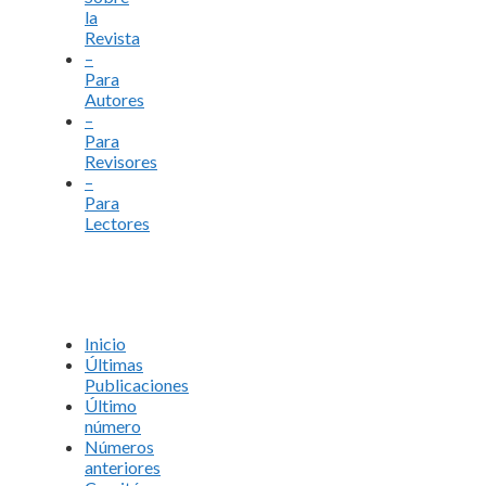
la
Revista
–
Para
Autores
–
Para
Revisores
–
Para
Lectores
Inicio
Últimas
Publicaciones
Último
número
Números
anteriores