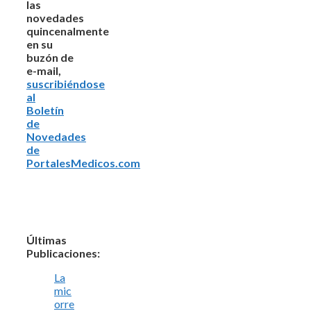
las
novedades
quincenalmente
en su
buzón de
e-mail,
suscribiéndose
al
Boletín
de
Novedades
de
PortalesMedicos.com
Últimas
Publicaciones:
La
mic
orre