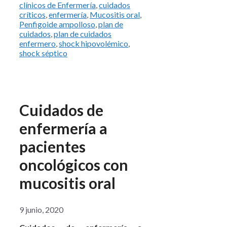
clínicos de Enfermería
,
cuidados
críticos
,
enfermería
,
Mucositis oral
,
Penfigoide ampolloso
,
plan de
cuidados
,
plan de cuidados
enfermero
,
shock hipovolémico
,
shock séptico
Cuidados de
enfermería a
pacientes
oncológicos con
mucositis oral
9 junio, 2020