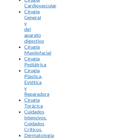
Cardiovascular
Cirugía
General
y
del
aparato
digestivo
Cirugía
Maxilofacial
Cirugía
Pediátrica
Cirugía
Plástica,
Estética
y
Reparadora
Cirugía
Torácica
Cuidados
Intensivos.
Cuidados
Críticos.
Dermatología