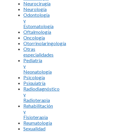
Neurocirugía
Neurología
Odontología
y
Estomatología
Oftalmología
Oncología
Otorrinolaringología
Otras
especialidades
Pediatría
y
Neonatología
Psicología
Psiquiatría
Radiodiagnóstico
y
Radioterapia
Rehabilitación
y
Fisioterapia
Reumatología
Sexualidad