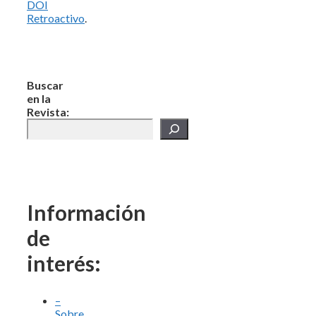
DOI
Retroactivo
.
Buscar
en la
Revista:
Información
de
interés:
–
Sobre