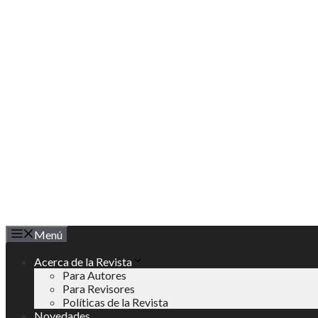
Saltar
al
contenido
Menú
Acerca de la Revista
Para Autores
Para Revisores
Políticas de la Revista
Novedades