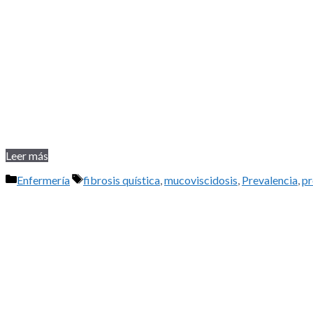
Leer más
Categorías
Etiquetas
Enfermería
fibrosis quística
,
mucoviscidosis
,
Prevalencia
,
pr