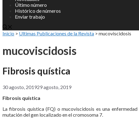
Último número
Histórico de números
Enviar trabajo
Inicio
>
Ultimas Publicaciones de la Revista
>
mucoviscidosis
mucoviscidosis
Fibrosis quística
30 agosto, 2019
29 agosto, 2019
Fibrosis quística
La fibrosis quística (FQ) o mucoviscidosis es una enfermedad
mutación del gen localizado en el cromosoma 7.