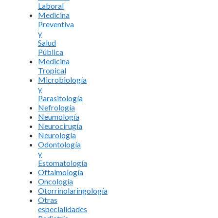
Laboral
Medicina
Preventiva
y
Salud
Pública
Medicina
Tropical
Microbiología
y
Parasitología
Nefrología
Neumología
Neurocirugía
Neurología
Odontología
y
Estomatología
Oftalmología
Oncología
Otorrinolaringología
Otras
especialidades