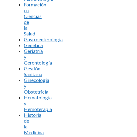
Formación
en
Ciencias
de
la
Salud
Gastroenterología
Genética
Geriatría
y
Gerontología
Gestión
Sanitaria
Ginecología
y
Obstetricia
Hematología
y
Hemoterapia
Historia
de
la
Medicina