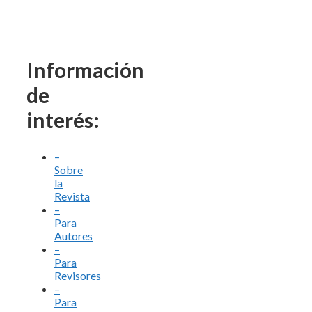
Información
de
interés:
–
Sobre
la
Revista
–
Para
Autores
–
Para
Revisores
–
Para