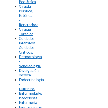
Pediátrica
Cirugía
Plástica,
Estética
y
Reparadora
Cirugía
Torácica
Cuidados
Intensivos.
Cuidados
Críticos.
Dermatología
y
Venereología
Divulgación
médica
Endocrinología
y
Nutrición
Enfermedades
infecciosas
Enfermería
Farmacología