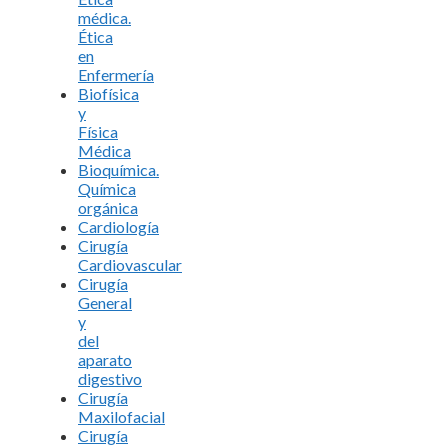
médica.
Ética
en
Enfermería
Biofísica
y
Física
Médica
Bioquímica.
Química
orgánica
Cardiología
Cirugía
Cardiovascular
Cirugía
General
y
del
aparato
digestivo
Cirugía
Maxilofacial
Cirugía