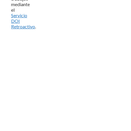
mediante
el
Servicio
DOI
Retroactivo
.