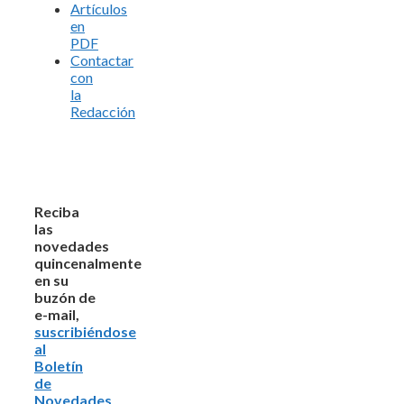
Artículos
en
PDF
Contactar
con
la
Redacción
Reciba
las
novedades
quincenalmente
en su
buzón de
e-mail,
suscribiéndose
al
Boletín
de
Novedades