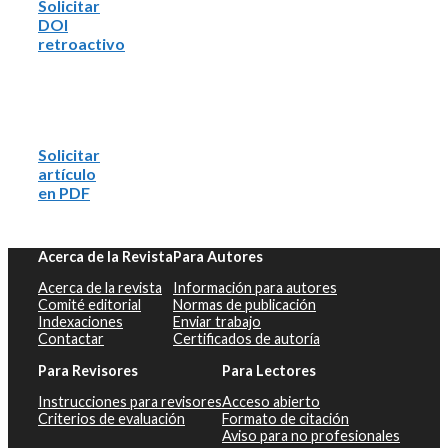
Solicitar
DOI
retroactivo
Solicitar
artículo
en PDF
Acerca de la Revista
Para Autores
Acerca de la revista
Información para autores
Comité editorial
Normas de publicación
Indexaciones
Enviar trabajo
Contactar
Certificados de autoría
Para Revisores
Para Lectores
Instrucciones para revisores
Acceso abierto
Criterios de evaluación
Formato de citación
Aviso para no profesionales