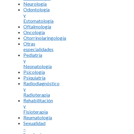
Neurología
Odontología
y
Estomatología
Oftalmología
Oncología
Otorrinolaringología
Otras
especialidades
Pediatría
y
Neonatología
Psicología
Psiquiatría
Radiodiagnóstico
y
Radioterapia
Rehabilitación
y
Fisioterapia
Reumatología
Sexualidad
–