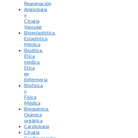
Reanimación
Angiología
y
Cirugía
Vascular
Bioestadística.
Estadística
Médica
Bioética.
Ética
médica.
Ética
en
Enfermería
Biofísica
y
Física
Médica
Bioquímica.
Química
orgánica
Cardiología
Cirugía
Cardiovascular