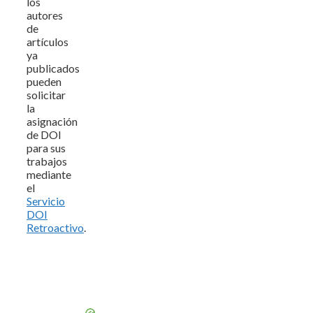
los
autores
de
artículos
ya
publicados
pueden
solicitar
la
asignación
de DOI
para sus
trabajos
mediante
el
Servicio
DOI
Retroactivo
.