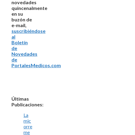
novedades
quincenalmente
en su
buzón de
e-mail,
suscribiéndose
al
Boletín
de
Novedades
de
PortalesMedicos.com
Últimas
Publicaciones:
La
mic
orre
me