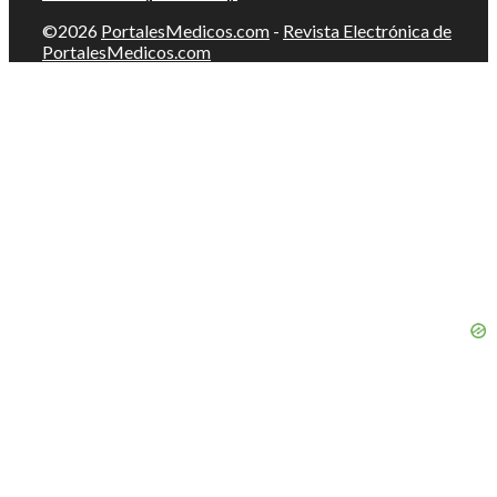
©2026
PortalesMedicos.com
-
Revista Electrónica de
PortalesMedicos.com