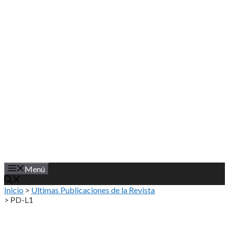
Saltar
al
contenido
Menú
Inicio
>
Ultimas Publicaciones de la Revista
>
PD-L1