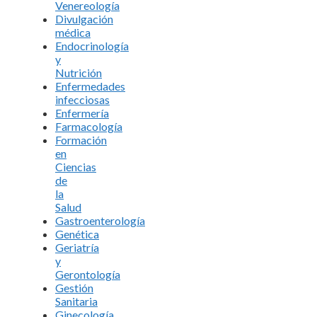
Venereología
Divulgación
médica
Endocrinología
y
Nutrición
Enfermedades
infecciosas
Enfermería
Farmacología
Formación
en
Ciencias
de
la
Salud
Gastroenterología
Genética
Geriatría
y
Gerontología
Gestión
Sanitaria
Ginecología