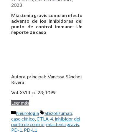
2023
Miastenia gravis como un efecto
adverso de los inhibidores del
punto de control immune: Un
reporte de caso
Autora principal: Vanessa Sánchez
Rivera
Vol. XVIII; nº 23; 1099
Leer más
Categorías
Etiquetas
Neurología
atezolizumab
,
caso clínico
,
CTLA-4
,
inhibidor del
punto de control
,
miastenia gravis
,
PD-1
,
PD-L1