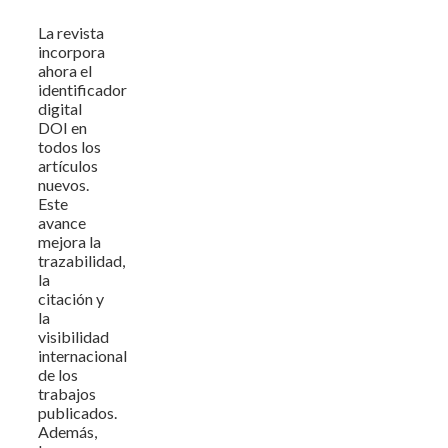
La revista
incorpora
ahora el
identificador
digital
DOI en
todos los
artículos
nuevos.
Este
avance
mejora la
trazabilidad,
la
citación y
la
visibilidad
internacional
de los
trabajos
publicados.
Además,