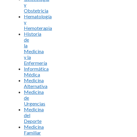
y
Obstetricia
Hematología
y
Hemoterapia
Historia
de
la
Medicina
y la
Enfermería
Informática
Médica
Medicina
Alternativa
Medicina
de
Urgencias
Medicina
del
Deporte
Medicina
Familiar