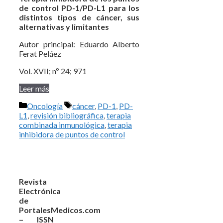
de control PD-1/PD-L1 para los
distintos tipos de cáncer, sus
alternativas y limitantes
Autor principal: Eduardo Alberto
Ferat Peláez
Vol. XVII; nº 24; 971
Leer más
Categorías
Etiquetas
Oncología
cáncer
,
PD-1
,
PD-
L1
,
revisión bibliográfica
,
terapia
combinada inmunológica
,
terapia
inhibidora de puntos de control
Revista
Electrónica
de
PortalesMedicos.com
– ISSN