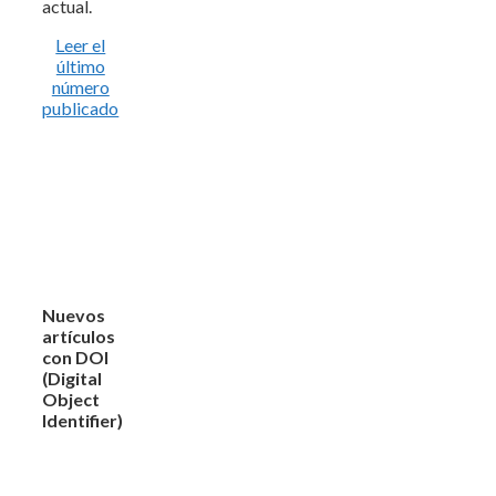
actual.
Leer el
último
número
publicado
Nuevos
artículos
con DOI
(Digital
Object
Identifier)