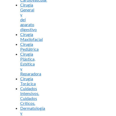
Cirugía
General
y
del
aparato
digestivo
Cirugía
Maxilofacial
Cirugía
Pediátrica
Cirugía
Plástica,
Estética
y
Reparadora
Cirugía
Torácica
Cuidados
Intensivos.
Cuidados
Críticos.
Dermatología
y