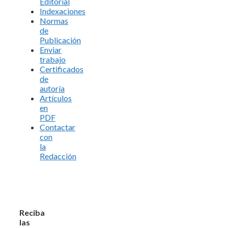
Editorial
Indexaciones
Normas
de
Publicación
Enviar
trabajo
Certificados
de
autoría
Artículos
en
PDF
Contactar
con
la
Redacción
Reciba
las