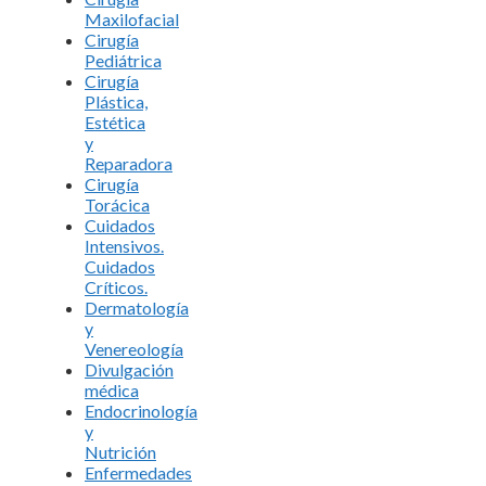
Maxilofacial
Cirugía
Pediátrica
Cirugía
Plástica,
Estética
y
Reparadora
Cirugía
Torácica
Cuidados
Intensivos.
Cuidados
Críticos.
Dermatología
y
Venereología
Divulgación
médica
Endocrinología
y
Nutrición
Enfermedades