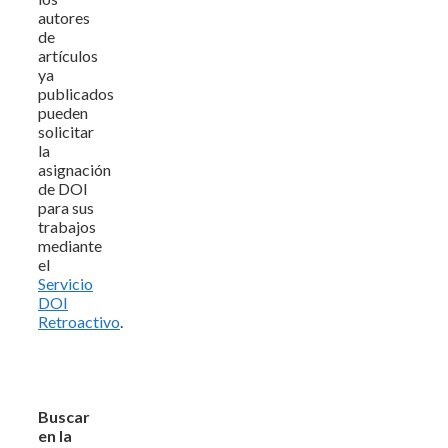
autores
de
artículos
ya
publicados
pueden
solicitar
la
asignación
de DOI
para sus
trabajos
mediante
el
Servicio
DOI
Retroactivo
.
Buscar
en la