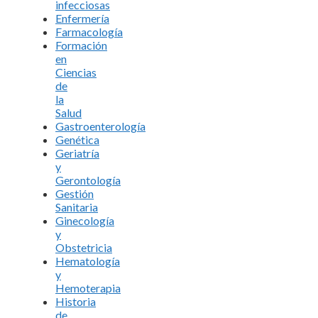
infecciosas
Enfermería
Farmacología
Formación
en
Ciencias
de
la
Salud
Gastroenterología
Genética
Geriatría
y
Gerontología
Gestión
Sanitaria
Ginecología
y
Obstetricia
Hematología
y
Hemoterapia
Historia
de