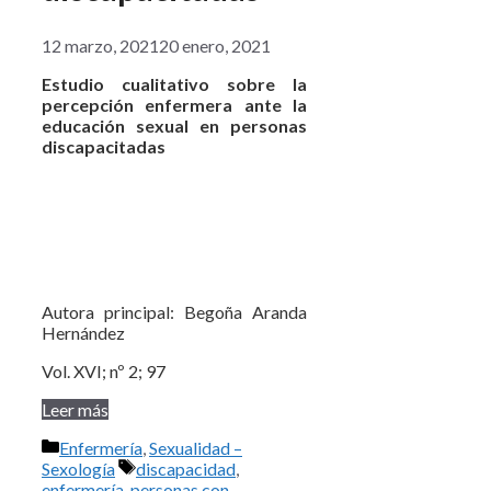
12 marzo, 2021
20 enero, 2021
Estudio cualitativo sobre la
percepción enfermera ante la
educación sexual en personas
discapacitadas
Autora principal: Begoña Aranda
Hernández
Vol. XVI; nº 2; 97
Leer más
Categorías
Enfermería
,
Sexualidad –
Etiquetas
Sexología
discapacidad
,
enfermería
,
personas con