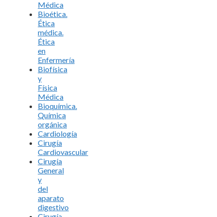
Médica
Bioética.
Ética
médica.
Ética
en
Enfermería
Biofísica
y
Física
Médica
Bioquímica.
Química
orgánica
Cardiología
Cirugía
Cardiovascular
Cirugía
General
y
del
aparato
digestivo
Cirugía