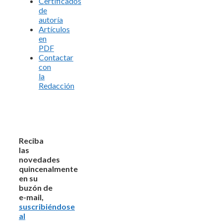
Certificados
de
autoría
Artículos
en
PDF
Contactar
con
la
Redacción
Reciba
las
novedades
quincenalmente
en su
buzón de
e-mail,
suscribiéndose
al