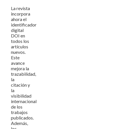
La revista
incorpora
ahora el
identificador
digital
DOI en
todos los
artículos
nuevos.
Este
avance
mejora la
trazabilidad,
la
citación y
la
visibilidad
internacional
de los
trabajos
publicados.
Además,
los