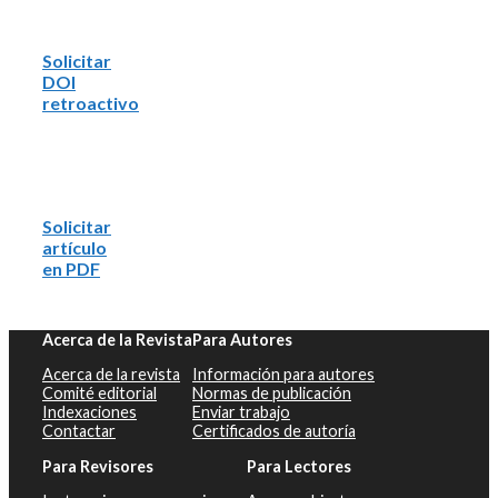
Solicitar
DOI
retroactivo
Solicitar
artículo
en PDF
Acerca de la Revista
Para Autores
Acerca de la revista
Información para autores
Comité editorial
Normas de publicación
Indexaciones
Enviar trabajo
Contactar
Certificados de autoría
Para Revisores
Para Lectores