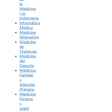
la
Medicina
y la
Enfermería
Informática
Médica
Medicina
Alternativa
Medicina
de
Urgencias
Medicina
del
Deporte
Medicina
Familiar
y
Atención
Primaria
Medicina
Forense
y
Legal