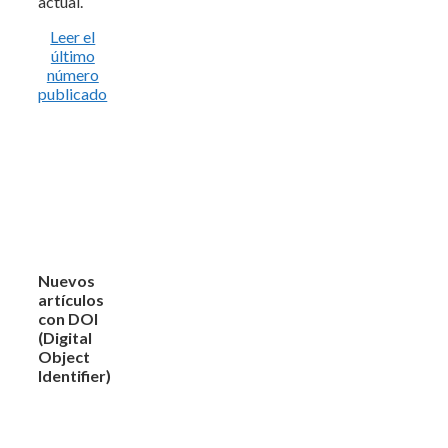
actual.
Leer el
último
número
publicado
Nuevos
artículos
con DOI
(Digital
Object
Identifier)