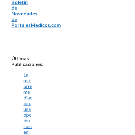
Boletín
de
Novedades
de
PortalesMedicos.com
Últimas
Publicaciones:
La
mic
orre
me
diac
ión:
una
opc
ión
sost
eni