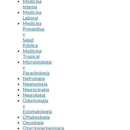
Medicina
Interna
Medicina
Laboral
Medicina
Preventiva
y
Salud
Pública
Medicina
Tropical
Microbiología
y
Parasitología
Nefrología
Neumología
Neurocirugía
Neurología
Odontología
y
Estomatología
Oftalmología
Oncología
Otorrinolaringología