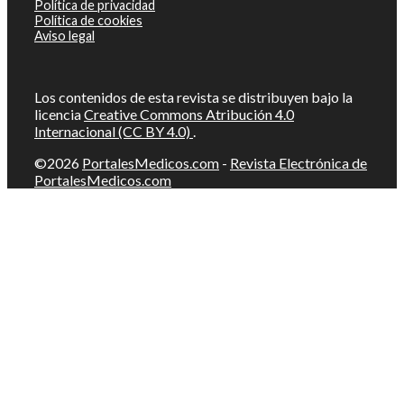
Política de privacidad
Política de cookies
Aviso legal
Los contenidos de esta revista se distribuyen bajo la
licencia
Creative Commons Atribución 4.0
Internacional (CC BY 4.0)
.
©2026
PortalesMedicos.com
-
Revista Electrónica de
PortalesMedicos.com