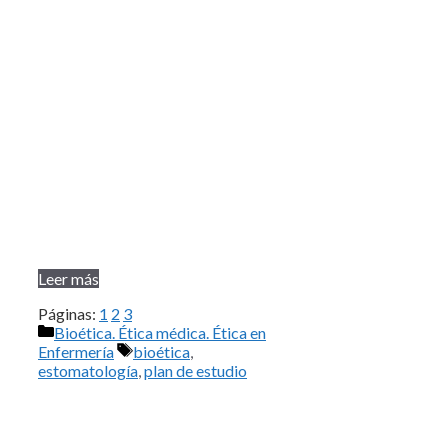
Leer más
Páginas:
1
2
3
Categorías
Bioética. Ética médica. Ética en
Etiquetas
Enfermería
bioética
,
estomatología
,
plan de estudio