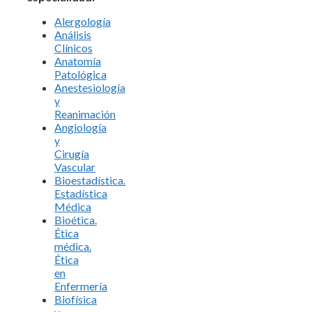
Alergología
Análisis
Clínicos
Anatomía
Patológica
Anestesiología
y
Reanimación
Angiología
y
Cirugía
Vascular
Bioestadística.
Estadística
Médica
Bioética.
Ética
médica.
Ética
en
Enfermería
Biofísica