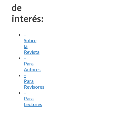
de
interés:
–
Sobre
la
Revista
–
Para
Autores
–
Para
Revisores
–
Para
Lectores