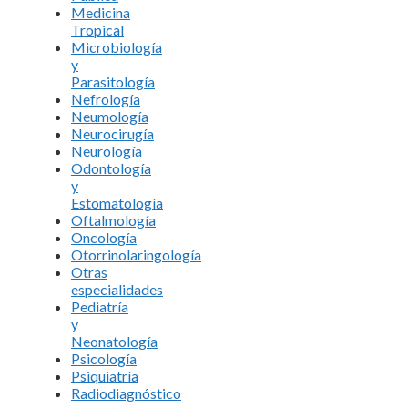
Medicina
Tropical
Microbiología
y
Parasitología
Nefrología
Neumología
Neurocirugía
Neurología
Odontología
y
Estomatología
Oftalmología
Oncología
Otorrinolaringología
Otras
especialidades
Pediatría
y
Neonatología
Psicología
Psiquiatría
Radiodiagnóstico