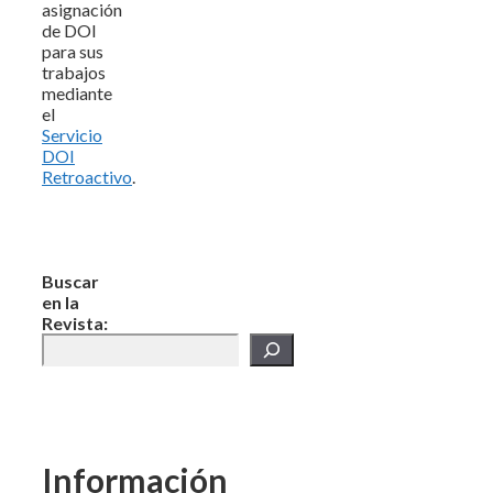
asignación
de DOI
para sus
trabajos
mediante
el
Servicio
DOI
Retroactivo
.
Buscar
en la
Revista:
Información