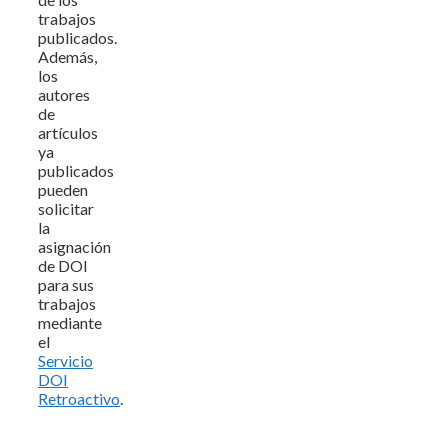
trabajos
publicados.
Además,
los
autores
de
artículos
ya
publicados
pueden
solicitar
la
asignación
de DOI
para sus
trabajos
mediante
el
Servicio
DOI
Retroactivo
.