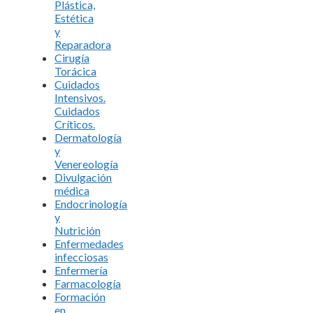
Plástica,
Estética
y
Reparadora
Cirugía
Torácica
Cuidados
Intensivos.
Cuidados
Críticos.
Dermatología
y
Venereología
Divulgación
médica
Endocrinología
y
Nutrición
Enfermedades
infecciosas
Enfermería
Farmacología
Formación
en