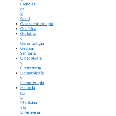
Ciencias
de
la
Salud
Gastroenterología
Genética
Geriatría
y
Gerontología
Gestión
Sanitaria
Ginecología
y
Obstetricia
Hematología
y
Hemoterapia
Historia
de
la
Medicina
y la
Enfermería