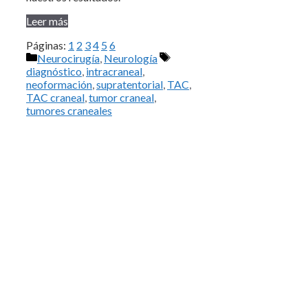
Leer más
Páginas:
1
2
3
4
5
6
Categorías
Etiquetas
Neurocirugía
,
Neurología
diagnóstico
,
intracraneal
,
neoformación
,
supratentorial
,
TAC
,
TAC craneal
,
tumor craneal
,
tumores craneales