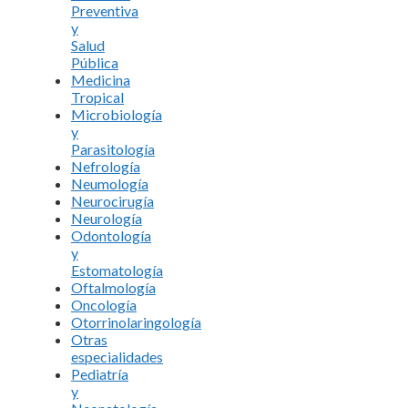
Preventiva
y
Salud
Pública
Medicina
Tropical
Microbiología
y
Parasitología
Nefrología
Neumología
Neurocirugía
Neurología
Odontología
y
Estomatología
Oftalmología
Oncología
Otorrinolaringología
Otras
especialidades
Pediatría
y