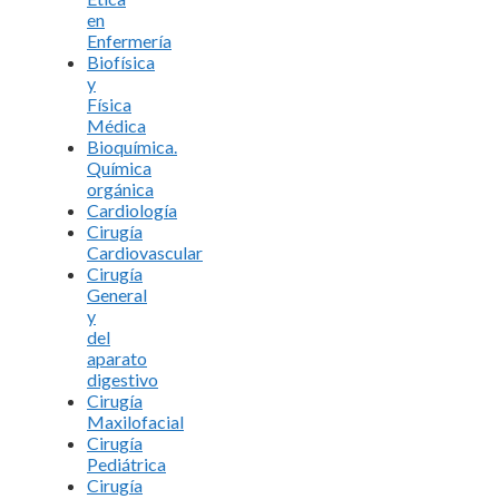
en
Enfermería
Biofísica
y
Física
Médica
Bioquímica.
Química
orgánica
Cardiología
Cirugía
Cardiovascular
Cirugía
General
y
del
aparato
digestivo
Cirugía
Maxilofacial
Cirugía
Pediátrica
Cirugía