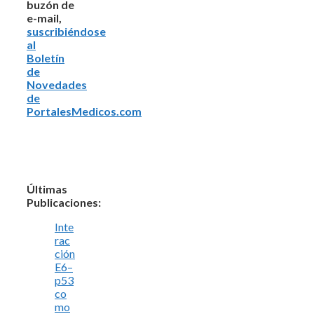
buzón de
e-mail,
suscribiéndose
al
Boletín
de
Novedades
de
PortalesMedicos.com
Últimas
Publicaciones:
Inte
rac
ción
E6–
p53
co
mo