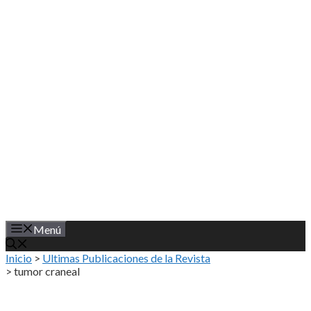
Saltar
al
contenido
Menú
Inicio
>
Ultimas Publicaciones de la Revista
>
tumor craneal