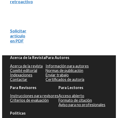
retroactivo
Solicitar
artículo
en PDF
Acerca de la Revista
Para Autores
Acerca de la revista
Información para autores
Comité editorial
Normas de publicación
Indexaciones
Enviar trabajo
Contactar
Certificados de autoría
Para Revisores
Para Lectores
Instrucciones para revisores
Acceso abierto
Criterios de evaluación
Formato de citación
Aviso para no profesionales
Políticas