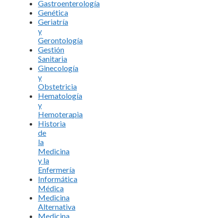
Gastroenterología
Genética
Geriatría
y
Gerontología
Gestión
Sanitaria
Ginecología
y
Obstetricia
Hematología
y
Hemoterapia
Historia
de
la
Medicina
y la
Enfermería
Informática
Médica
Medicina
Alternativa
Medicina