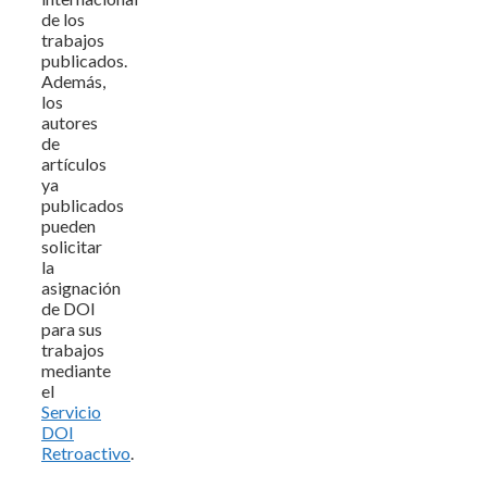
de los
trabajos
publicados.
Además,
los
autores
de
artículos
ya
publicados
pueden
solicitar
la
asignación
de DOI
para sus
trabajos
mediante
el
Servicio
DOI
Retroactivo
.