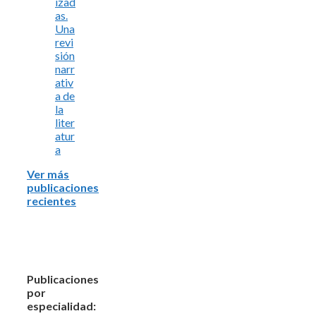
izad
as.
Una
revi
sión
narr
ativ
a de
la
liter
atur
a
Ver más
publicaciones
recientes
Publicaciones
por
especialidad: