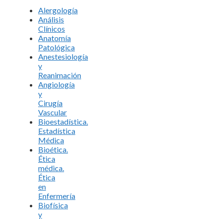
Alergología
Análisis
Clínicos
Anatomía
Patológica
Anestesiología
y
Reanimación
Angiología
y
Cirugía
Vascular
Bioestadística.
Estadística
Médica
Bioética.
Ética
médica.
Ética
en
Enfermería
Biofísica
y