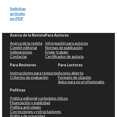
Solicitar
artículo
en PDF
Acerca de la Revista
Para Autores
Acerca de la revista
Información para autores
Comité editorial
Normas de publicación
Indexaciones
Enviar trabajo
Contactar
Certificados de autoría
Para Revisores
Para Lectores
Instrucciones para revisores
Acceso abierto
Criterios de evaluación
Formato de citación
Aviso para no profesionales
Políticas
Política editorial y principios éticos
Financiación y publicidad
Política anti-plagio
Correcciones y retractaciones
Política de privacidad