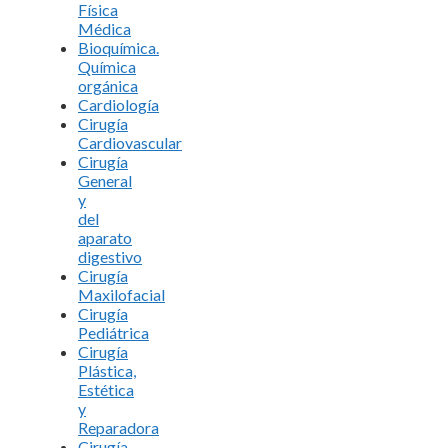
Física
Médica
Bioquímica.
Química
orgánica
Cardiología
Cirugía
Cardiovascular
Cirugía
General
y
del
aparato
digestivo
Cirugía
Maxilofacial
Cirugía
Pediátrica
Cirugía
Plástica,
Estética
y
Reparadora
Cirugía