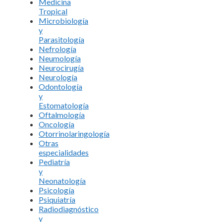
Medicina
Tropical
Microbiología
y
Parasitología
Nefrología
Neumología
Neurocirugía
Neurología
Odontología
y
Estomatología
Oftalmología
Oncología
Otorrinolaringología
Otras
especialidades
Pediatría
y
Neonatología
Psicología
Psiquiatría
Radiodiagnóstico
y