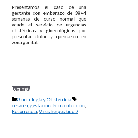
Presentamos el caso de una
gestante con embarazo de 38+4
semanas de curso normal que
acude el servicio de urgencias
obstétricas y ginecológicas por
presentar dolor y quemazón en
zona genital.
Leer más
Categorías
Etiquetas
Ginecología y Obstetricia
cesárea
,
gestación
,
Primoinfección
,
Recurrencia
,
Virus herpes tipo 2