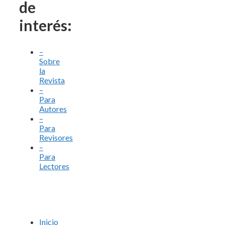
de
interés:
–
Sobre
la
Revista
–
Para
Autores
–
Para
Revisores
–
Para
Lectores
Inicio