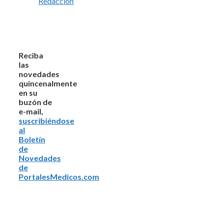
Redacción
Reciba
las
novedades
quincenalmente
en su
buzón de
e-mail,
suscribiéndose
al
Boletín
de
Novedades
de
PortalesMedicos.com