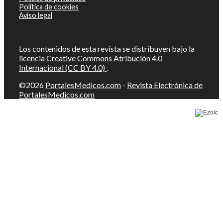
Política de cookies
Aviso legal
Los contenidos de esta revista se distribuyen bajo la
licencia
Creative Commons Atribución 4.0
Internacional (CC BY 4.0)
.
©2026
PortalesMedicos.com
-
Revista Electrónica de
PortalesMedicos.com