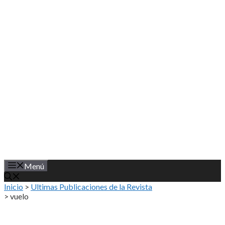
Saltar
al
contenido
Menú
Inicio
>
Ultimas Publicaciones de la Revista
>
vuelo