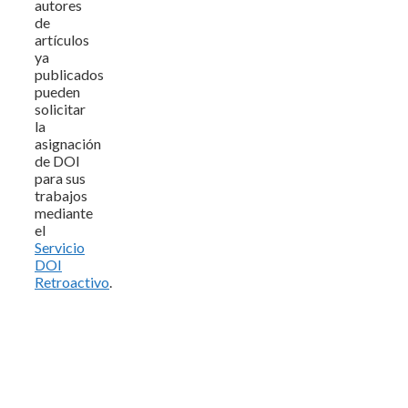
autores
de
artículos
ya
publicados
pueden
solicitar
la
asignación
de DOI
para sus
trabajos
mediante
el
Servicio
DOI
Retroactivo
.