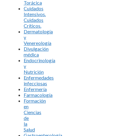
Torácica
Cuidados
Intensivos.
Cuidados
Críticos.
Dermatología
y
Venereología
Divulgación
médica
Endocrinología
y
Nutrición
Enfermedades
infecciosas
Enfermería
Farmacología
Formación
en
Ciencias
de
la
Salud
Gastroenterología