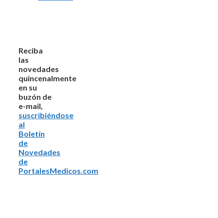
Reciba
las
novedades
quincenalmente
en su
buzón de
e-mail,
suscribiéndose
al
Boletín
de
Novedades
de
PortalesMedicos.com