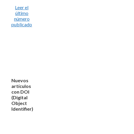
Leer el
último
número
publicado
Nuevos
artículos
con DOI
(Digital
Object
Identifier)