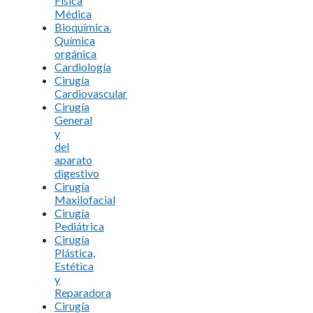
Física
Médica
Bioquímica.
Química
orgánica
Cardiología
Cirugía
Cardiovascular
Cirugía
General
y
del
aparato
digestivo
Cirugía
Maxilofacial
Cirugía
Pediátrica
Cirugía
Plástica,
Estética
y
Reparadora
Cirugía