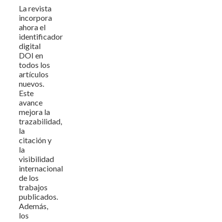
La revista
incorpora
ahora el
identificador
digital
DOI en
todos los
artículos
nuevos.
Este
avance
mejora la
trazabilidad,
la
citación y
la
visibilidad
internacional
de los
trabajos
publicados.
Además,
los