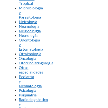
Tropical
Microbiología
y
Parasitología
Nefrología
Neumología
Neurocirugía
Neurología
Odontología
y
Estomatología
Oftalmología
Oncología
Otorrinolaringología
Otras
especialidades
Pediatría
y
Neonatología
Psicología
Psiquiatría
Radiodiagnóstico
y