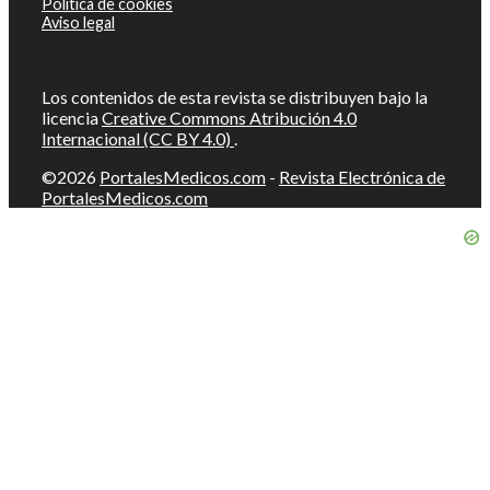
Política de cookies
Aviso legal
Los contenidos de esta revista se distribuyen bajo la
licencia
Creative Commons Atribución 4.0
Internacional (CC BY 4.0)
.
©2026
PortalesMedicos.com
-
Revista Electrónica de
PortalesMedicos.com