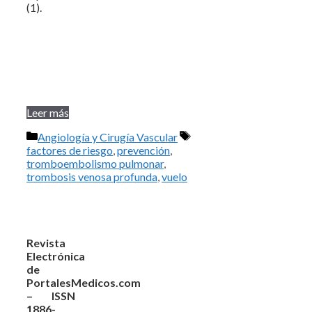
(1).
Leer más
Categorías
Etiquetas
Angiología y Cirugía Vascular
factores de riesgo
,
prevención
,
tromboembolismo pulmonar
,
trombosis venosa profunda
,
vuelo
Revista
Electrónica
de
PortalesMedicos.com
– ISSN
1886-