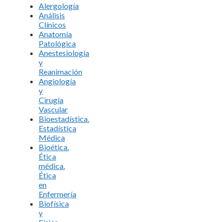
Alergología
Análisis
Clínicos
Anatomía
Patológica
Anestesiología
y
Reanimación
Angiología
y
Cirugía
Vascular
Bioestadística.
Estadística
Médica
Bioética.
Ética
médica.
Ética
en
Enfermería
Biofísica
y