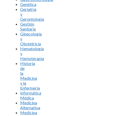
Genética
Geriatría
y
Gerontología
Gestión
Sanitaria
Ginecología
y
Obstetricia
Hematología
y
Hemoterapia
Historia
de
la
Medicina
y la
Enfermería
Informática
Médica
Medicina
Alternativa
Medicina