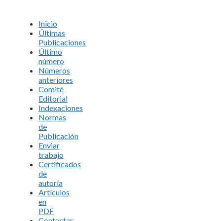
Inicio
Últimas
Publicaciones
Último
número
Números
anteriores
Comité
Editorial
Indexaciones
Normas
de
Publicación
Enviar
trabajo
Certificados
de
autoría
Artículos
en
PDF
Contactar