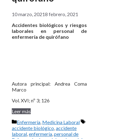
10 marzo, 2021
8 febrero, 2021
Accidentes biológicos y riesgos
laborales en personal de
enfermería de quirófano
Autora principal: Andrea Coma
Marco
Vol. XVI; nº 3; 126
Leer más
Categorías
Etiquetas
Enfermería
,
Medicina Laboral
accidente biológico
,
accidente
laboral
,
enfermería
,
personal de