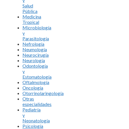
y
Salud
Pública
Medicina
Tropical
Microbiología
y
Parasitología
Nefrología
Neumología
Neurocirugía
Neurología
Odontología
y
Estomatología
Oftalmología
Oncología
Otorrinolaringología
Otras
especialidades
Pediatría
y
Neonatología
Psicología