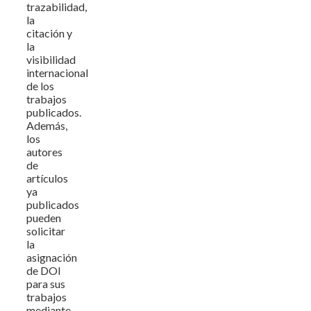
trazabilidad,
la
citación y
la
visibilidad
internacional
de los
trabajos
publicados.
Además,
los
autores
de
artículos
ya
publicados
pueden
solicitar
la
asignación
de DOI
para sus
trabajos
mediante