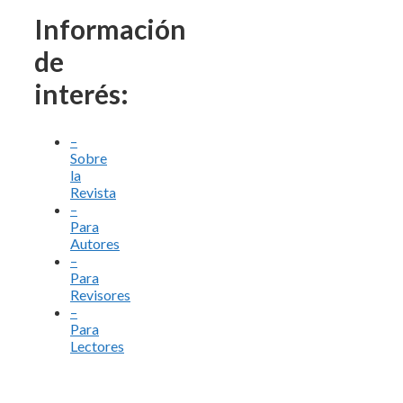
Información
de
interés:
–
Sobre
la
Revista
–
Para
Autores
–
Para
Revisores
–
Para
Lectores