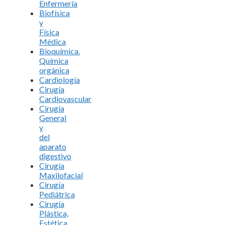
Enfermería
Biofísica
y
Física
Médica
Bioquímica.
Química
orgánica
Cardiología
Cirugía
Cardiovascular
Cirugía
General
y
del
aparato
digestivo
Cirugía
Maxilofacial
Cirugía
Pediátrica
Cirugía
Plástica,
Estética