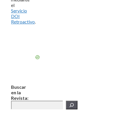
el
Servicio
DOI
Retroactivo
.
Buscar
en la
Revista: