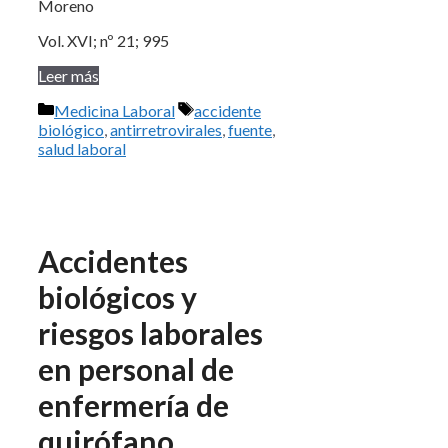
Moreno
Vol. XVI; nº 21; 995
Leer más
Categorías
Etiquetas
Medicina Laboral
accidente
biológico
,
antirretrovirales
,
fuente
,
salud laboral
Accidentes
biológicos y
riesgos laborales
en personal de
enfermería de
quirófano