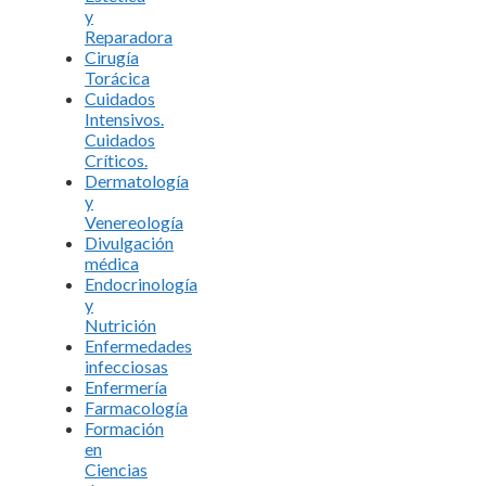
y
Reparadora
Cirugía
Torácica
Cuidados
Intensivos.
Cuidados
Críticos.
Dermatología
y
Venereología
Divulgación
médica
Endocrinología
y
Nutrición
Enfermedades
infecciosas
Enfermería
Farmacología
Formación
en
Ciencias