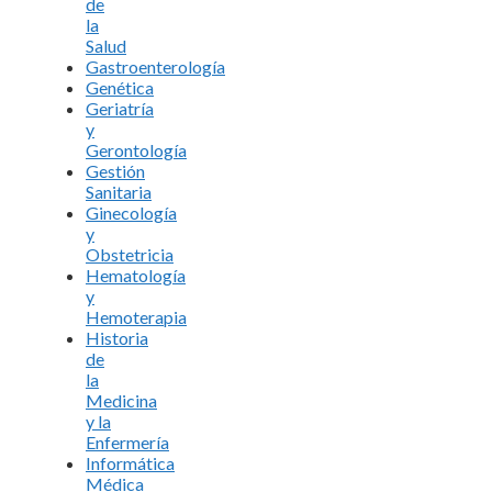
de
la
Salud
Gastroenterología
Genética
Geriatría
y
Gerontología
Gestión
Sanitaria
Ginecología
y
Obstetricia
Hematología
y
Hemoterapia
Historia
de
la
Medicina
y la
Enfermería
Informática
Médica