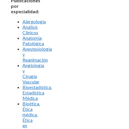
Publicaciones
por
especialidad:
Alergología
Análisis
Clínicos
Anatomía
Patológica
Anestesiología
y
Reanimación
Angiología
y
Cirugía
Vascular
Bioestadística.
Estadística
Médica
Bioética.
Ética
médica.
Ética
en