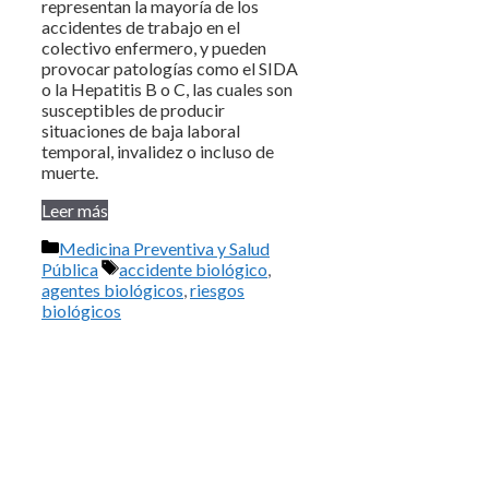
representan la mayoría de los
accidentes de trabajo en el
colectivo enfermero, y pueden
provocar patologías como el SIDA
o la Hepatitis B o C, las cuales son
susceptibles de producir
situaciones de baja laboral
temporal, invalidez o incluso de
muerte.
Leer más
Categorías
Medicina Preventiva y Salud
Etiquetas
Pública
accidente biológico
,
agentes biológicos
,
riesgos
biológicos