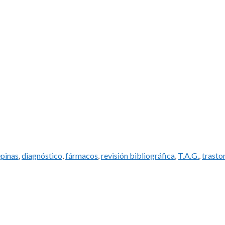
pinas
,
diagnóstico
,
fármacos
,
revisión bibliográfica
,
T.A.G.
,
trasto