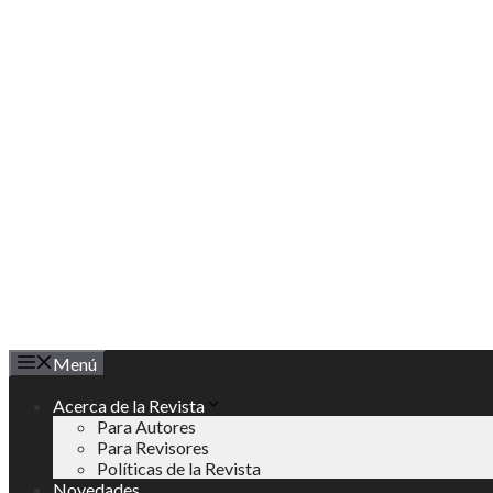
Saltar
al
contenido
Menú
Acerca de la Revista
Para Autores
Para Revisores
Políticas de la Revista
Novedades