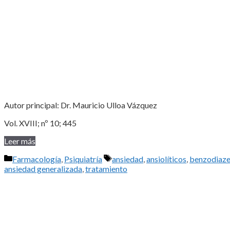
Autor principal: Dr. Mauricio Ulloa Vázquez
Vol. XVIII; nº 10; 445
Leer más
Categorías
Etiquetas
Farmacología
,
Psiquiatría
ansiedad
,
ansiolíticos
,
benzodiaze
ansiedad generalizada
,
tratamiento