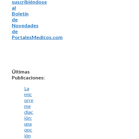
suscribiéndose
al
Boletín
de
Novedades
de
PortalesMedicos.com
Últimas
Publicaciones:
La
mic
orre
me
diac
ión:
una
opc
ión