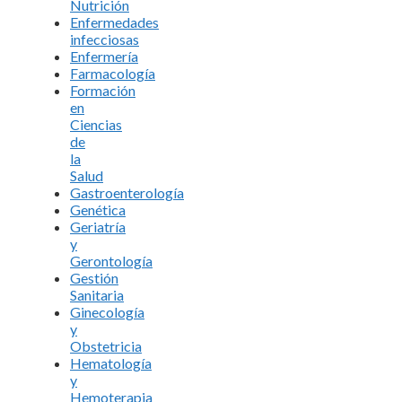
Nutrición
Enfermedades
infecciosas
Enfermería
Farmacología
Formación
en
Ciencias
de
la
Salud
Gastroenterología
Genética
Geriatría
y
Gerontología
Gestión
Sanitaria
Ginecología
y
Obstetricia
Hematología
y
Hemoterapia