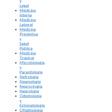
y
Legal
Medicina
Interna
Medicina
Laboral
Medicina
Preventiva
y
Salud
Pública
Medicina
Tropical
Microbiología
y
Parasitología
Nefrología
Neumología
Neurocirugía
Neurología
Odontología
y
Estomatología
Oftalmología