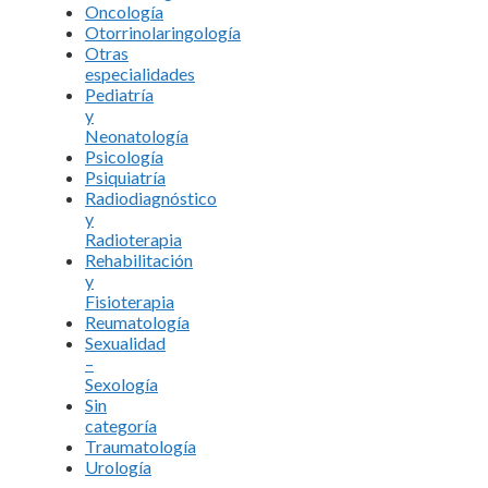
Oncología
Otorrinolaringología
Otras
especialidades
Pediatría
y
Neonatología
Psicología
Psiquiatría
Radiodiagnóstico
y
Radioterapia
Rehabilitación
y
Fisioterapia
Reumatología
Sexualidad
–
Sexología
Sin
categoría
Traumatología
Urología