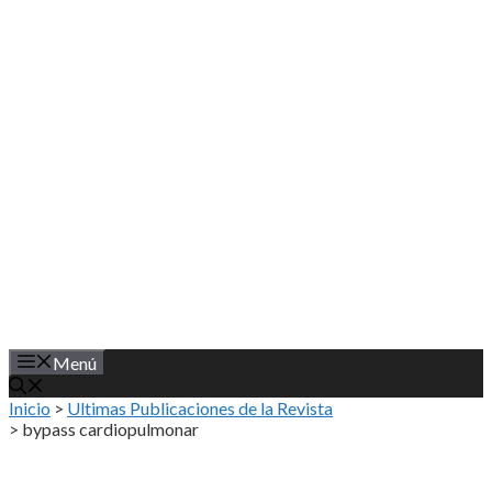
Saltar
al
contenido
Menú
Inicio
>
Ultimas Publicaciones de la Revista
>
bypass cardiopulmonar