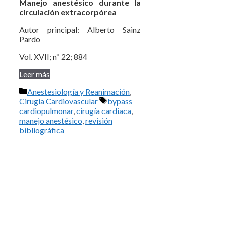
Manejo anestésico durante la
circulación extracorpórea
Autor principal: Alberto Sainz
Pardo
Vol. XVII; nº 22; 884
Leer más
Categorías
Anestesiología y Reanimación
,
Etiquetas
Cirugía Cardiovascular
bypass
cardiopulmonar
,
cirugía cardiaca
,
manejo anestésico
,
revisión
bibliográfica