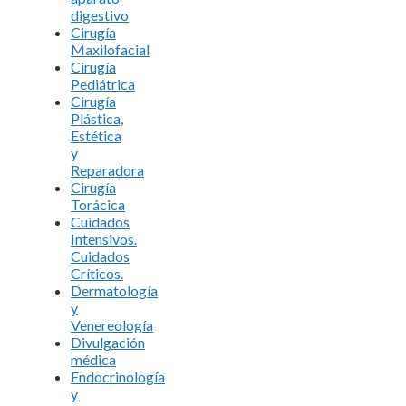
digestivo
Cirugía
Maxilofacial
Cirugía
Pediátrica
Cirugía
Plástica,
Estética
y
Reparadora
Cirugía
Torácica
Cuidados
Intensivos.
Cuidados
Críticos.
Dermatología
y
Venereología
Divulgación
médica
Endocrinología
y