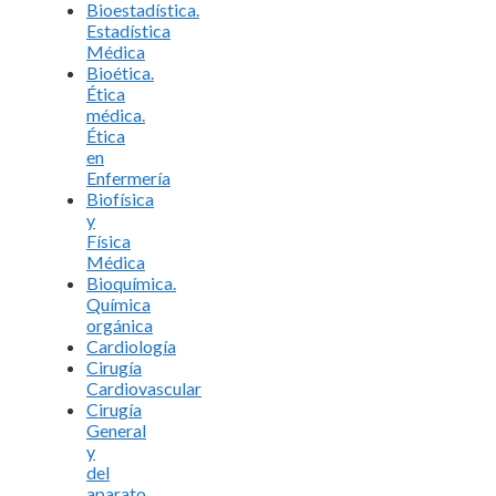
Bioestadística.
Estadística
Médica
Bioética.
Ética
médica.
Ética
en
Enfermería
Biofísica
y
Física
Médica
Bioquímica.
Química
orgánica
Cardiología
Cirugía
Cardiovascular
Cirugía
General
y
del
aparato