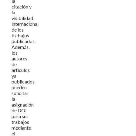
la
citación y
la
visibilidad
internacional
de los
trabajos
publicados.
Además,
los
autores
de
artículos
ya
publicados
pueden
solicitar
la
asignación
de DOI
para sus
trabajos
mediante
el