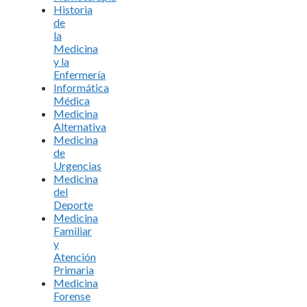
Historia
de
la
Medicina
y la
Enfermería
Informática
Médica
Medicina
Alternativa
Medicina
de
Urgencias
Medicina
del
Deporte
Medicina
Familiar
y
Atención
Primaria
Medicina
Forense