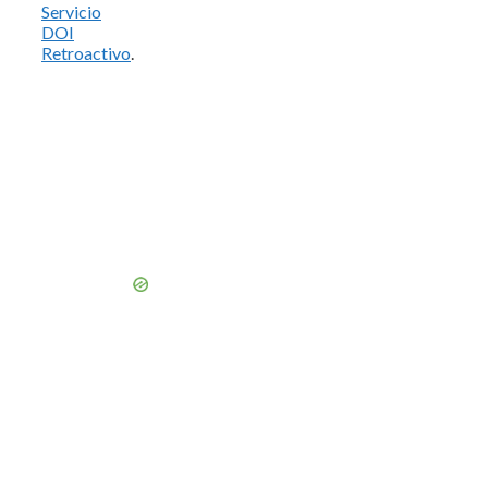
Servicio
DOI
Retroactivo
.