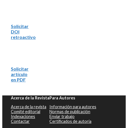
Solicitar
DOI
retroactivo
Solicitar
artículo
en PDF
Acerca de la Revista
Para Autores
Acerca de la revista
Información para autores
Comité editorial
Normas de publicación
Indexaciones
Enviar trabajo
Contactar
Certificados de autoría