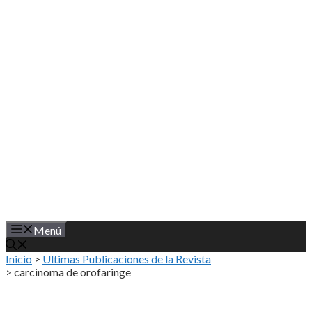
Saltar
al
contenido
Menú
Inicio
>
Ultimas Publicaciones de la Revista
>
carcinoma de orofaringe