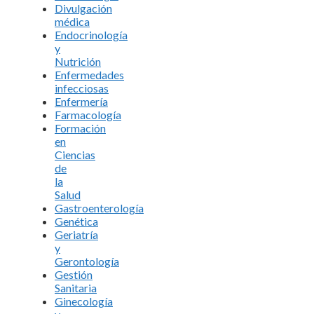
Divulgación
médica
Endocrinología
y
Nutrición
Enfermedades
infecciosas
Enfermería
Farmacología
Formación
en
Ciencias
de
la
Salud
Gastroenterología
Genética
Geriatría
y
Gerontología
Gestión
Sanitaria
Ginecología