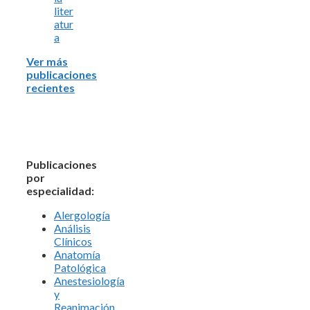
liter
atur
a
Ver más
publicaciones
recientes
Publicaciones
por
especialidad:
Alergología
Análisis
Clínicos
Anatomía
Patológica
Anestesiología
y
Reanimación