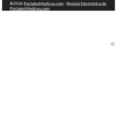
©2026
PortalesMedicos.com
-
Revista Electrónica de
PortalesMedicos.com