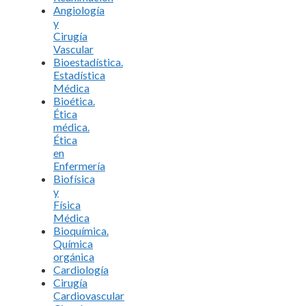
Angiología
y
Cirugía
Vascular
Bioestadística.
Estadística
Médica
Bioética.
Ética
médica.
Ética
en
Enfermería
Biofísica
y
Física
Médica
Bioquímica.
Química
orgánica
Cardiología
Cirugía
Cardiovascular