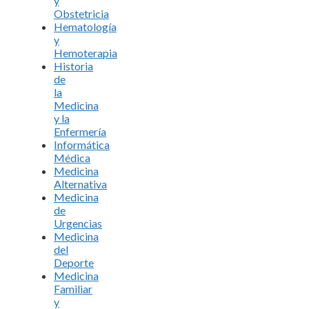
y
Obstetricia
Hematología
y
Hemoterapia
Historia
de
la
Medicina
y la
Enfermería
Informática
Médica
Medicina
Alternativa
Medicina
de
Urgencias
Medicina
del
Deporte
Medicina
Familiar
y