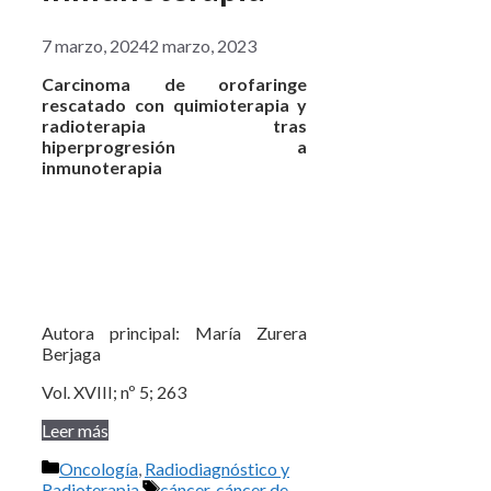
7 marzo, 2024
2 marzo, 2023
Carcinoma de orofaringe
rescatado con quimioterapia y
radioterapia tras
hiperprogresión a
inmunoterapia
Autora principal: María Zurera
Berjaga
Vol. XVIII; nº 5; 263
Leer más
Categorías
Oncología
,
Radiodiagnóstico y
Etiquetas
Radioterapia
cáncer
,
cáncer de