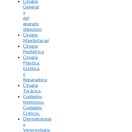
Cirugía
General
y
del
aparato
digestivo
Cirugía
Maxilofacial
Cirugía
Pediátrica
Cirugía
Plástica,
Estética
y
Reparadora
Cirugía
Torácica
Cuidados
Intensivos.
Cuidados
Críticos.
Dermatología
y
Venereología