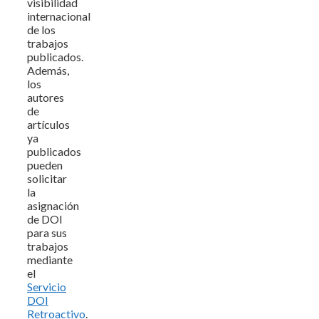
visibilidad
internacional
de los
trabajos
publicados.
Además,
los
autores
de
artículos
ya
publicados
pueden
solicitar
la
asignación
de DOI
para sus
trabajos
mediante
el
Servicio
DOI
Retroactivo
.