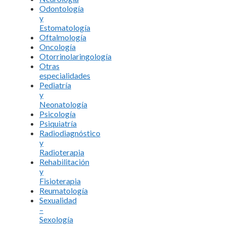
Odontología
y
Estomatología
Oftalmología
Oncología
Otorrinolaringología
Otras
especialidades
Pediatría
y
Neonatología
Psicología
Psiquiatría
Radiodiagnóstico
y
Radioterapia
Rehabilitación
y
Fisioterapia
Reumatología
Sexualidad
–
Sexología