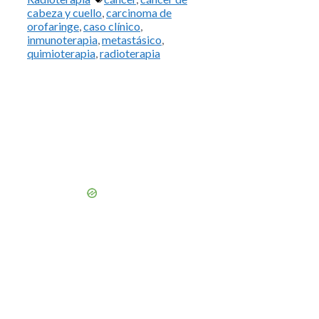
cabeza y cuello
,
carcinoma de
orofaringe
,
caso clínico
,
inmunoterapia
,
metastásico
,
quimioterapia
,
radioterapia