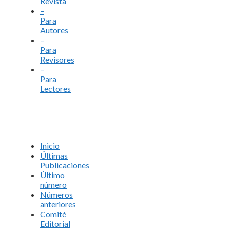
Revista
–
Para
Autores
–
Para
Revisores
–
Para
Lectores
Inicio
Últimas
Publicaciones
Último
número
Números
anteriores
Comité
Editorial