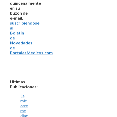
quincenalmente
en su
buzón de
e-mail,
suscribiéndose
al
Boletín
de
Novedades
de
PortalesMedicos.com
Últimas
Publicaciones:
La
mic
orre
me
diac