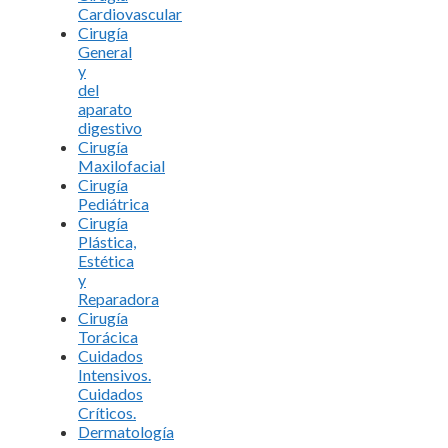
Cardiovascular
Cirugía
General
y
del
aparato
digestivo
Cirugía
Maxilofacial
Cirugía
Pediátrica
Cirugía
Plástica,
Estética
y
Reparadora
Cirugía
Torácica
Cuidados
Intensivos.
Cuidados
Críticos.
Dermatología