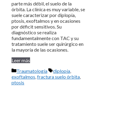
parte más débil, el suelo de la
órbita. La clínica es muy variable, se
suele caracterizar por diplopía,
ptosis, exoftalmos y en ocasiones
por déficit sensitivos. Su
diagnóstico se realiza
fundamentalmente con TAC y su
tratamiento suele ser quirúrgico en
la mayoría de las ocasiones.
Leer más
Categorías
Etiquetas
Traumatología
diplopía
,
exoftalmos
,
fractura suelo órbita
,
ptosis