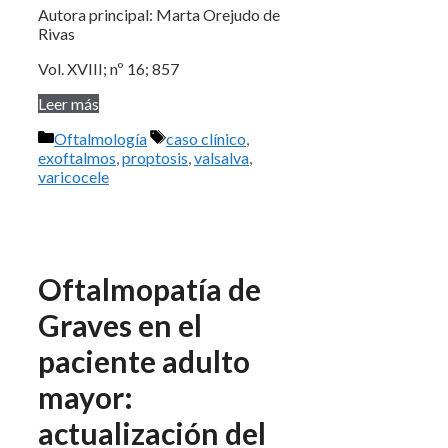
Autora principal: Marta Orejudo de
Rivas
Vol. XVIII; nº 16; 857
Leer más
Categorías
Etiquetas
Oftalmología
caso clínico
,
exoftalmos
,
proptosis
,
valsalva
,
varicocele
Oftalmopatía de
Graves en el
paciente adulto
mayor:
actualización del