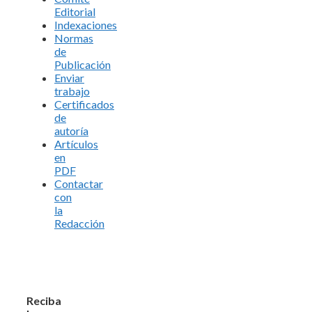
Editorial
Indexaciones
Normas
de
Publicación
Enviar
trabajo
Certificados
de
autoría
Artículos
en
PDF
Contactar
con
la
Redacción
Reciba