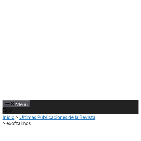
Saltar
al
contenido
Menú
Inicio
>
Ultimas Publicaciones de la Revista
>
exoftalmos