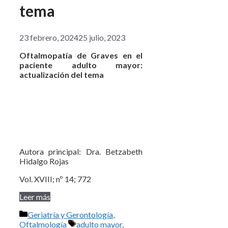
tema
23 febrero, 2024
25 julio, 2023
Oftalmopatía de Graves en el
paciente adulto mayor:
actualización del tema
Autora principal: Dra. Betzabeth
Hidalgo Rojas
Vol. XVIII; nº 14; 772
Leer más
Categorías
Geriatría y Gerontología
,
Etiquetas
Oftalmología
adulto mayor
,