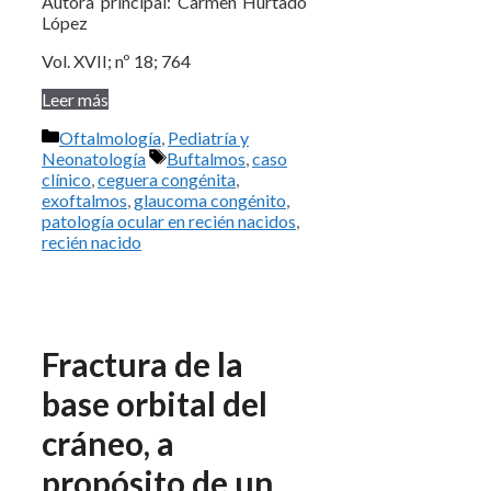
Autora principal: Carmen Hurtado
López
Vol. XVII; nº 18; 764
Leer más
Categorías
Oftalmología
,
Pediatría y
Etiquetas
Neonatología
Buftalmos
,
caso
clínico
,
ceguera congénita
,
exoftalmos
,
glaucoma congénito
,
patología ocular en recién nacidos
,
recién nacido
Fractura de la
base orbital del
cráneo, a
propósito de un