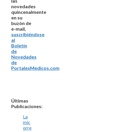
las
novedades
quincenalmente
en su
buzón de
e-mail,
suscribiéndose
al
Boletín
de
Novedades
de
PortalesMedicos.com
Últimas
Publicaciones:
La
mic
orre