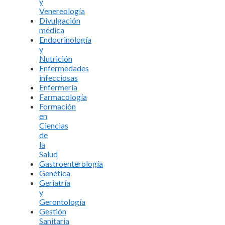
y
Venereología
Divulgación
médica
Endocrinología
y
Nutrición
Enfermedades
infecciosas
Enfermería
Farmacología
Formación
en
Ciencias
de
la
Salud
Gastroenterología
Genética
Geriatría
y
Gerontología
Gestión
Sanitaria