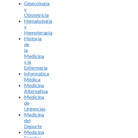
Ginecología
y
Obstetricia
Hematología
y
Hemoterapia
Historia
de
la
Medicina
y la
Enfermería
Informática
Médica
Medicina
Alternativa
Medicina
de
Urgencias
Medicina
del
Deporte
Medicina
Familiar