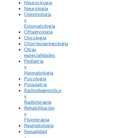
Neurocirugía
Neurología
Odontología
y
Estomatología
Oftalmología
Oncología
Otorrinolaringología
Otras
especialidades
Pediatría
y
Neonatología
Psicología
Psiquiatría
Radiodiagnóstico
y
Radioterapia
Rehabilitación
y
Fisioterapia
Reumatología
Sexualidad
–