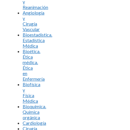
y
Reanimación
Angiología
y
Cirugía
Vascular
Bioestadística.
Estadística
Médica
Bioética.
Ética
médica.
Ética
en
Enfermería
Biofísica
y
Física
Médica
Bioquímica.
Química
orgánica
Cardiología
Cirugía