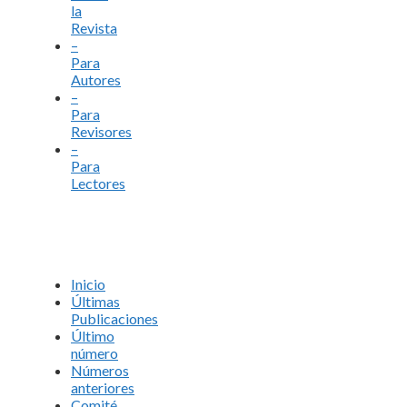
la
Revista
–
Para
Autores
–
Para
Revisores
–
Para
Lectores
Inicio
Últimas
Publicaciones
Último
número
Números
anteriores
Comité