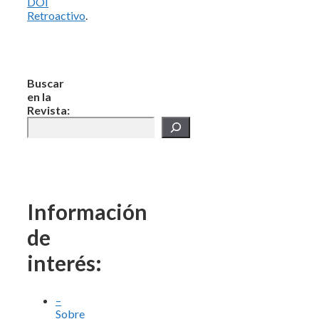
DOI
Retroactivo
.
Buscar
en la
Revista:
Información
de
interés:
–
Sobre