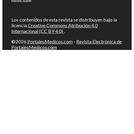
Los contenidos de esta revista se distribuyen bajo la
licencia
Creative Commons Atribución 4.0
Internacional (CC BY 4.0)
.
©2026
PortalesMedicos.com
-
Revista Electrónica de
PortalesMedicos.com