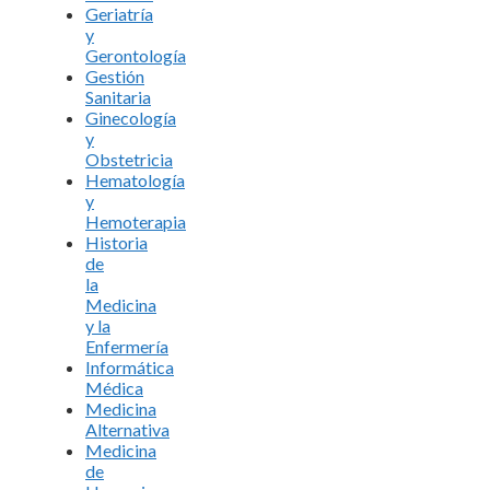
Geriatría
y
Gerontología
Gestión
Sanitaria
Ginecología
y
Obstetricia
Hematología
y
Hemoterapia
Historia
de
la
Medicina
y la
Enfermería
Informática
Médica
Medicina
Alternativa
Medicina
de