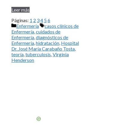
Leer más
Páginas:
1
2
3
4
5
6
Categorías
Etiquetas
Enfermería
casos clínicos de
Enfermería
,
cuidados de
Enfermería
,
diagnósticos de
Enfermería
,
hidratación
,
Hospital
Dr. José María Carabaño Tosta
,
teoría
,
tuberculosis
,
Virginia
Henderson