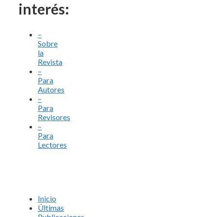
interés:
–
Sobre
la
Revista
–
Para
Autores
–
Para
Revisores
–
Para
Lectores
Inicio
Últimas
Publicaciones