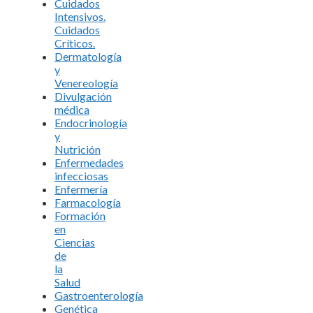
Cuidados
Intensivos.
Cuidados
Críticos.
Dermatología
y
Venereología
Divulgación
médica
Endocrinología
y
Nutrición
Enfermedades
infecciosas
Enfermería
Farmacología
Formación
en
Ciencias
de
la
Salud
Gastroenterología
Genética