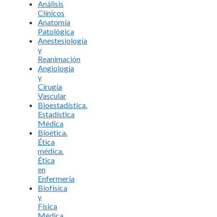
Análisis
Clínicos
Anatomía
Patológica
Anestesiología
y
Reanimación
Angiología
y
Cirugía
Vascular
Bioestadística.
Estadística
Médica
Bioética.
Ética
médica.
Ética
en
Enfermería
Biofísica
y
Física
Médica