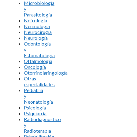
Microbiología
y
Parasitología
Nefrología
Neumología
Neurocirugía
Neurología
Odontología
y
Estomatología
Oftalmología
Oncología
Otorrinolaringología
Otras
especialidades
Pediatría
y
Neonatología
Psicología
Psiquiatría
Radiodiagnóstico
y
Radioterapia
Rehabilitación