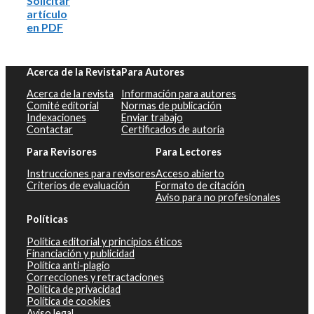
Solicitar
artículo
en PDF
Acerca de la Revista
Para Autores
Acerca de la revista
Información para autores
Comité editorial
Normas de publicación
Indexaciones
Enviar trabajo
Contactar
Certificados de autoría
Para Revisores
Para Lectores
Instrucciones para revisores
Acceso abierto
Criterios de evaluación
Formato de citación
Aviso para no profesionales
Políticas
Política editorial y principios éticos
Financiación y publicidad
Política anti-plagio
Correcciones y retractaciones
Política de privacidad
Política de cookies
Aviso legal