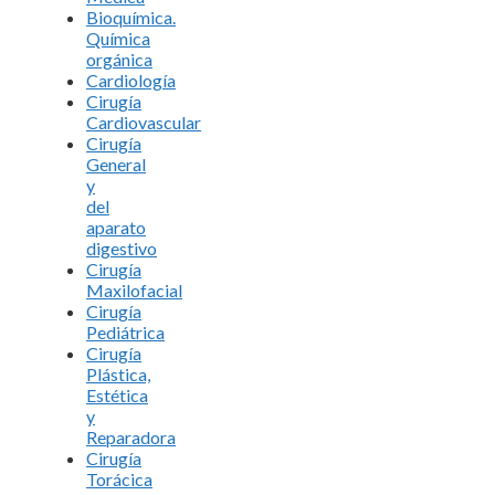
Bioquímica.
Química
orgánica
Cardiología
Cirugía
Cardiovascular
Cirugía
General
y
del
aparato
digestivo
Cirugía
Maxilofacial
Cirugía
Pediátrica
Cirugía
Plástica,
Estética
y
Reparadora
Cirugía
Torácica