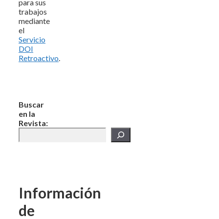
para sus
trabajos
mediante
el
Servicio
DOI
Retroactivo
.
Buscar
en la
Revista:
Información
de