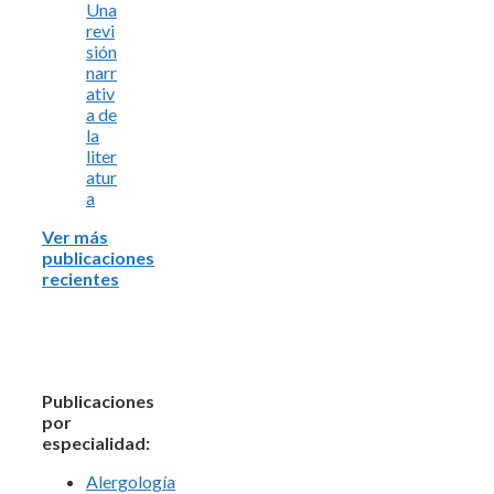
Una
revi
sión
narr
ativ
a de
la
liter
atur
a
Ver más
publicaciones
recientes
Publicaciones
por
especialidad:
Alergología