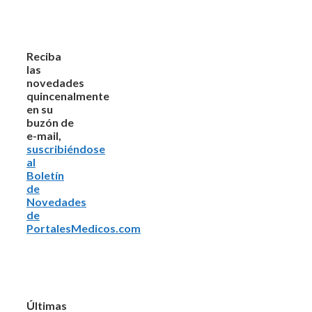
Reciba
las
novedades
quincenalmente
en su
buzón de
e-mail,
suscribiéndose
al
Boletín
de
Novedades
de
PortalesMedicos.com
Últimas