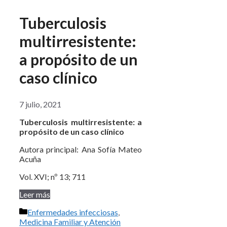
Tuberculosis
multirresistente:
a propósito de un
caso clínico
7 julio, 2021
Tuberculosis multirresistente: a
propósito de un caso clínico
Autora principal: Ana Sofía Mateo
Acuña
Vol. XVI; nº 13; 711
Leer más
Categorías
Enfermedades infecciosas
,
Medicina Familiar y Atención