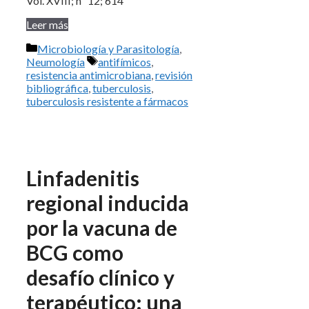
Vol. XVIII; nº 12; 614
Leer más
Categorías
Microbiología y Parasitología
,
Etiquetas
Neumología
antifímicos
,
resistencia antimicrobiana
,
revisión
bibliográfica
,
tuberculosis
,
tuberculosis resistente a fármacos
Linfadenitis
regional inducida
por la vacuna de
BCG como
desafío clínico y
terapéutico: una