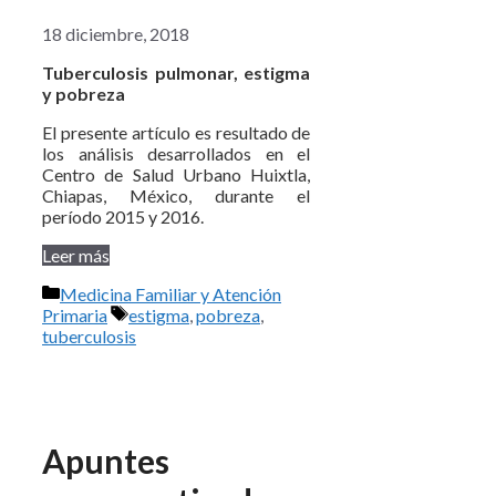
18 diciembre, 2018
Tuberculosis pulmonar, estigma
y pobreza
El presente artículo es resultado de
los análisis desarrollados en el
Centro de Salud Urbano Huixtla,
Chiapas, México, durante el
período 2015 y 2016.
Leer más
Categorías
Medicina Familiar y Atención
Etiquetas
Primaria
estigma
,
pobreza
,
tuberculosis
Apuntes