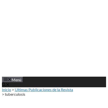
Saltar
al
contenido
Menú
Inicio
>
Ultimas Publicaciones de la Revista
>
tuberculosis