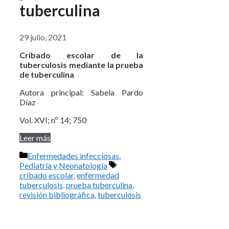
tuberculina
29 julio, 2021
Cribado escolar de la
tuberculosis mediante la prueba
de tuberculina
Autora principal: Sabela Pardo
Díaz
Vol. XVI; nº 14; 750
Leer más
Categorías
Enfermedades infecciosas
,
Etiquetas
Pediatría y Neonatología
cribado escolar
,
enfermedad
tuberculosis
,
prueba tuberculina
,
revisión bibliográfica
,
tuberculosis