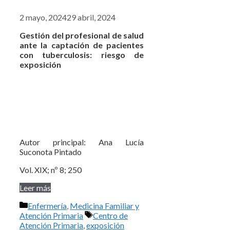
2 mayo, 2024
29 abril, 2024
Gestión del profesional de salud
ante la captación de pacientes
con tuberculosis: riesgo de
exposición
Autor principal: Ana Lucía
Suconota Pintado
Vol. XIX; nº 8; 250
Leer más
Categorías
Enfermería
,
Medicina Familiar y
Etiquetas
Atención Primaria
Centro de
Atención Primaria
,
exposición