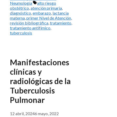
Etiquetas
Neumología
alto riesgo
obstétrico
,
atención primaria
,
diagnóstico
,
embarazo
,
lactancia
materna
,
primer Nivel de Atención
,
revisión bibliográfica
,
tratamiento
,
tratamiento antifímico
,
tuberculosis
Manifestaciones
clínicas y
radiológicas de la
Tuberculosis
Pulmonar
12 abril, 2024
6 mayo, 2022