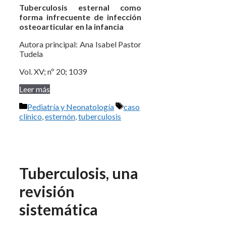
Tuberculosis esternal como
forma infrecuente de infección
osteoarticular en la infancia
Autora principal: Ana Isabel Pastor
Tudela
Vol. XV; nº 20; 1039
Leer más
Categorías
Etiquetas
Pediatría y Neonatología
caso
clínico
,
esternón
,
tuberculosis
Tuberculosis, una
revisión
sistemática