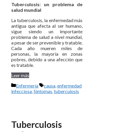
Tuberculosis: un problema de
salud mundial
La tuberculosis, la enfermedad más
antigua que afecta al ser humano,
sigue siendo un importante
problema de salud a nivel mundial,
a pesar de ser prevenible y tratable.
Cada año mueren miles de
personas, la mayoría en zonas
pobres, debido a una afección que
es tratable.
Leer más
Categorías
Etiquetas
Enfermería
causa
,
enfermedad
infecciosa
,
Sintomas
,
tuberculosis
Tuberculosis