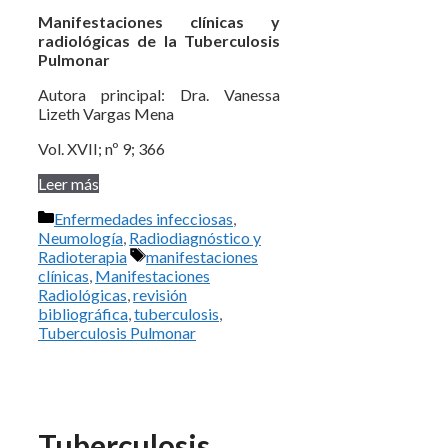
Manifestaciones clínicas y
radiológicas de la Tuberculosis
Pulmonar
Autora principal: Dra. Vanessa
Lizeth Vargas Mena
Vol. XVII; nº 9; 366
Leer más
Categorías
Enfermedades infecciosas
,
Neumología
,
Radiodiagnóstico y
Etiquetas
Radioterapia
manifestaciones
clínicas
,
Manifestaciones
Radiológicas
,
revisión
bibliográfica
,
tuberculosis
,
Tuberculosis Pulmonar
Tuberculosis