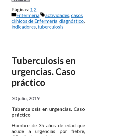
Páginas:
1
2
Categorías
Etiquetas
Enfermería
actividades
,
casos
clínicos de Enfermería
,
diagnóstico
,
indicadores
,
tuberculosis
Tuberculosis en
urgencias. Caso
práctico
30 julio, 2019
Tuberculosis en urgencias. Caso
práctico
Hombre de 35 años de edad que
acude a urgencias por fiebre,