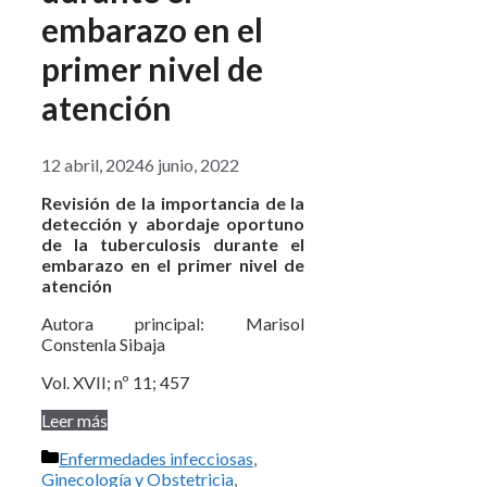
embarazo en el
primer nivel de
atención
12 abril, 2024
6 junio, 2022
Revisión de la importancia de la
detección y abordaje oportuno
de la tuberculosis durante el
embarazo en el primer nivel de
atención
Autora principal: Marisol
Constenla Sibaja
Vol. XVII; nº 11; 457
Leer más
Categorías
Enfermedades infecciosas
,
Ginecología y Obstetricia
,