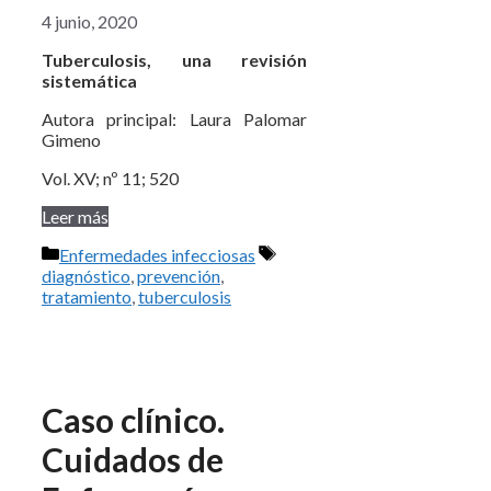
4 junio, 2020
Tuberculosis, una revisión
sistemática
Autora principal: Laura Palomar
Gimeno
Vol. XV; nº 11; 520
Leer más
Categorías
Etiquetas
Enfermedades infecciosas
diagnóstico
,
prevención
,
tratamiento
,
tuberculosis
Caso clínico.
Cuidados de