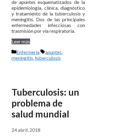
de apuntes esquematizados de la
epidemiología, clínica, diagnóstico
y tratamiento de la tuberculosis y
meningitis. Dos de las principales
enfermedades infecciosas con
trasmisión por vía respiratoria.
Leer más
Categorías
Etiquetas
Enfermería
apuntes
,
meningitis
,
tuberculosis
Tuberculosis: un
problema de
salud mundial
24 abril, 2018