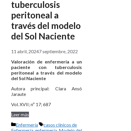
tuberculosis
peritoneal a
través del modelo
del Sol Naciente
11 abril, 2024
7 septiembre, 2022
Valoración de enfermería a un
paciente con tuberculosis
peritoneal a través del modelo
del Sol Naciente
Autora principal: Clara Ansó
Jaraute
Vol. XVII; nº 17; 687
Leer más
Categorías
Etiquetas
Enfermería
casos clínicos de
Enfermería
,
enfermería
,
Modelo del