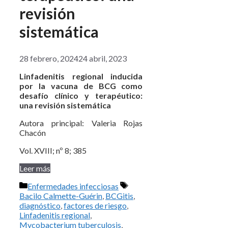
revisión
sistemática
28 febrero, 2024
24 abril, 2023
Linfadenitis regional inducida
por la vacuna de BCG como
desafío clínico y terapéutico:
una revisión sistemática
Autora principal: Valeria Rojas
Chacón
Vol. XVIII; nº 8; 385
Leer más
Categorías
Etiquetas
Enfermedades infecciosas
Bacilo Calmette-Guérin
,
BCGitis
,
diagnóstico
,
factores de riesgo
,
Linfadenitis regional
,
Mycobacterium tuberculosis
,