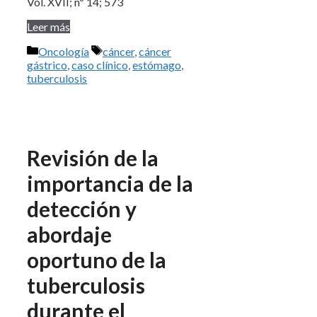
Vol. XVII; nº 14; 573
Leer más
Categorías
Etiquetas
Oncología
cáncer
,
cáncer
gástrico
,
caso clínico
,
estómago
,
tuberculosis
Revisión de la
importancia de la
detección y
abordaje
oportuno de la
tuberculosis
durante el