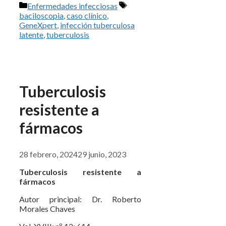
Categorías
Etiquetas
Enfermedades infecciosas
baciloscopia
,
caso clínico
,
GeneXpert
,
infección tuberculosa
latente
,
tuberculosis
Tuberculosis
resistente a
fármacos
28 febrero, 2024
29 junio, 2023
Tuberculosis resistente a
fármacos
Autor principal: Dr. Roberto
Morales Chaves