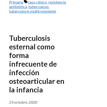
Etiquetas
Primaria
caso clínico
,
resistencia
antibiótica
,
tuberculosis
,
tuberculosis multirresistente
Tuberculosis
esternal como
forma
infrecuente de
infección
osteoarticular en
la infancia
23 octubre, 2020