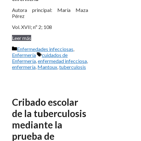
Autora principal: María Maza
Pérez
Vol. XVII; nº 2; 108
Leer más
Categorías
Enfermedades infecciosas
,
Etiquetas
Enfermería
cuidados de
Enfermería
,
enfermedad infecciosa
,
enfermería
,
Mantoux
,
tuberculosis
Cribado escolar
de la tuberculosis
mediante la
prueba de