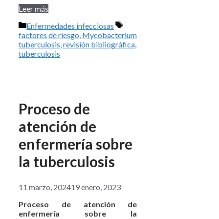
Leer más
Categorías
Etiquetas
Enfermedades infecciosas
factores de riesgo
,
Mycobacterium
tuberculosis
,
revisión bibliográfica
,
tuberculosis
Proceso de
atención de
enfermería sobre
la tuberculosis
11 marzo, 2024
19 enero, 2023
Proceso de atención de
enfermería sobre la