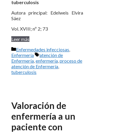
tuberculosis
Autora principal: Edelweis Elvira
Sáez
Vol. XVIII; nº 2; 73
Leer más
Categorías
Enfermedades infecciosas
,
Etiquetas
Enfermería
atención de
Enfermería
,
enfermería
,
proceso de
atención de Enfermería
,
tuberculosis
Valoración de
enfermería a un
paciente con