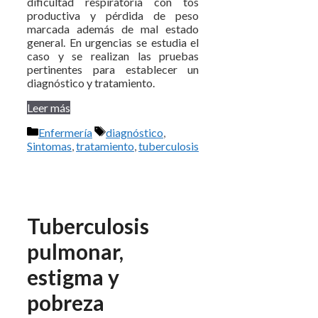
dificultad respiratoria con tos
productiva y pérdida de peso
marcada además de mal estado
general. En urgencias se estudia el
caso y se realizan las pruebas
pertinentes para establecer un
diagnóstico y tratamiento.
Leer más
Categorías
Etiquetas
Enfermería
diagnóstico
,
Sintomas
,
tratamiento
,
tuberculosis
Tuberculosis
pulmonar,
estigma y
pobreza