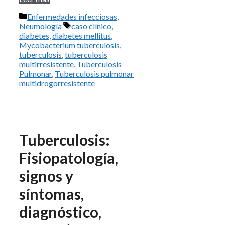
Categorías
Enfermedades infecciosas
,
Etiquetas
Neumología
caso clínico
,
diabetes
,
diabetes mellitus
,
Mycobacterium tuberculosis
,
tuberculosis
,
tuberculosis
multirresistente
,
Tuberculosis
Pulmonar
,
Tuberculosis pulmonar
multidrogorresistente
Tuberculosis:
Fisiopatología,
signos y
síntomas,
diagnóstico,