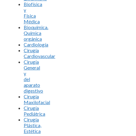
Biofísica
y
Física
Médica
Bioquímica.
Química
orgánica
Cardiología
Cirugía
Cardiovascular
Cirugía
General
y
del
aparato
digestivo
Cirugía
Maxilofacial
Cirugía
Pediátrica
Cirugía
Plástica,
Estética