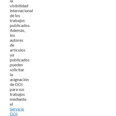
la
visibilidad
internacional
de los
trabajos
publicados.
Además,
los
autores
de
artículos
ya
publicados
pueden
solicitar
la
asignación
de DOI
para sus
trabajos
mediante
el
Servicio
DOI