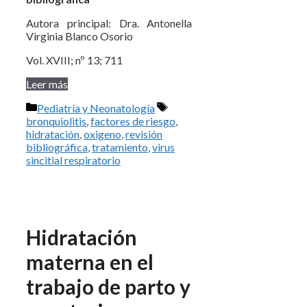
Autora principal: Dra. Antonella
Virginia Blanco Osorio
Vol. XVIII; nº 13; 711
Leer más
Categorías
Etiquetas
Pediatría y Neonatología
bronquiolitis
,
factores de riesgo
,
hidratación
,
oxigeno
,
revisión
bibliográfica
,
tratamiento
,
virus
sincitial respiratorio
Hidratación
materna en el
trabajo de parto y