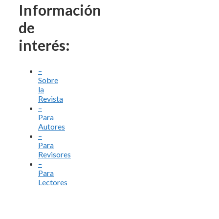
Información
de
interés:
–
Sobre
la
Revista
–
Para
Autores
–
Para
Revisores
–
Para
Lectores