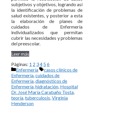
subjetivos y objetivos, logrando así
la identificación de problemas de
salud existentes, y posterior a esta
la elaboración de planes de
cuidados de Enfermería
individualizados que permitan
cubrir las necesidades y problemas
del preescolar.
Leer más
Páginas:
1
2
3
4
5
6
Categorías
Etiquetas
Enfermería
casos clínicos de
Enfermería
,
cuidados de
Enfermería
,
diagnósticos de
Enfermería
,
hidratación
,
Hospital
Dr. José María Carabaño Tosta
,
teoría
,
tuberculosis
,
Virginia
Henderson