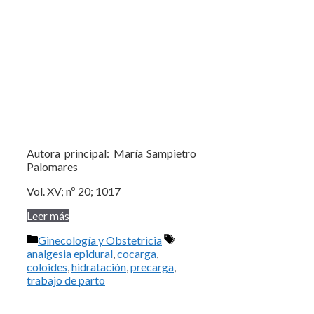
Autora principal: María Sampietro
Palomares
Vol. XV; nº 20; 1017
Leer más
Categorías
Etiquetas
Ginecología y Obstetricia
analgesia epidural
,
cocarga
,
coloides
,
hidratación
,
precarga
,
trabajo de parto