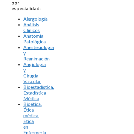
por
especialidad:
Alergología
Análisis
Clínicos
Anatomía
Patológica
Anestesiología
y
Reanimación
Angiología
y
Cirugía
Vascular
Bioestadística.
Estadística
Médica
Bioética.
Ética
médica.
Ética
en
Enfermería