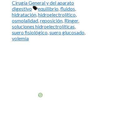
Cirugía General y del aparato
Etiquetas
digestivo
equilibrio
,
fluidos
,
hidratación
,
hidroelectrolítico
,
osmolalidad
,
reposición
,
Ringer
,
soluciones hidroelectrolíticas
,
suero fisiológico
,
suero glucosado
,
volemia