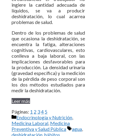
ingiere la cantidad adecuada de
líquidos, se va a producir
deshidratación, lo cual acarrea
problemas de salud.
Dentro de los problemas de salud
que ocasiona la deshidratación, se
encuentra la fatiga, alteraciones
cognitivas, cardiovasculares, esto
conlleva a baja laboral, con las
implicaciones desfavorables para
la producción. La densidad urinaria
(gravedad específica) y la medición
de la pérdida de peso corporal son
los dos métodos estudiados para
medir la deshidratación.
Leer más
Páginas:
1
2
3
4
5
Categorías
Endocrinología y Nutrición
,
Medicina Laboral
,
Medicina
Etiquetas
Preventiva y Salud Pública
agua
,
deshidratación
,
hábitos
,