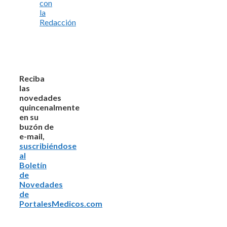
con
la
Redacción
Reciba
las
novedades
quincenalmente
en su
buzón de
e-mail,
suscribiéndose
al
Boletín
de
Novedades
de
PortalesMedicos.com