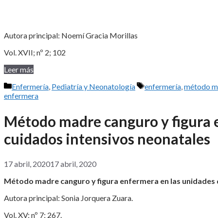
Autora principal: Noemí Gracia Morillas
Vol. XVII; nº 2; 102
Leer más
Categorías
Etiquetas
Enfermería
,
Pediatría y Neonatología
enfermería
,
método m
enfermera
Método madre canguro y figura 
cuidados intensivos neonatales
17 abril, 2020
17 abril, 2020
Método madre canguro y figura enfermera en las unidades 
Autora principal: Sonia Jorquera Zuara.
Vol. XV; nº 7; 267.