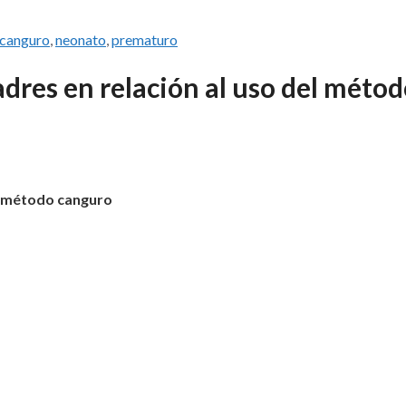
canguro
,
neonato
,
prematuro
dres en relación al uso del méto
el método canguro