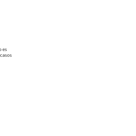
o es
scasos