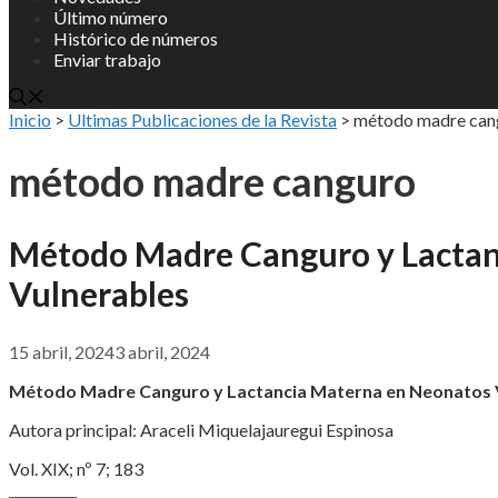
Último número
Histórico de números
Enviar trabajo
Inicio
>
Ultimas Publicaciones de la Revista
>
método madre can
método madre canguro
Método Madre Canguro y Lactan
Vulnerables
15 abril, 2024
3 abril, 2024
Método Madre Canguro y Lactancia Materna en Neonatos 
Autora principal: Araceli Miquelajauregui Espinosa
Vol. XIX; nº 7; 183