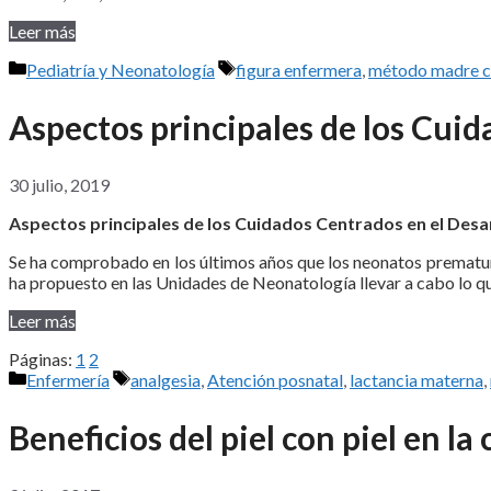
Leer más
Categorías
Etiquetas
Pediatría y Neonatología
figura enfermera
,
método madre c
Aspectos principales de los Cuid
30 julio, 2019
Aspectos principales de los Cuidados Centrados en el Desa
Se ha comprobado en los últimos años que los neonatos prematuro
ha propuesto en las Unidades de Neonatología llevar a cabo lo
Leer más
Páginas:
1
2
Categorías
Etiquetas
Enfermería
analgesia
,
Atención posnatal
,
lactancia materna
,
Beneficios del piel con piel en la