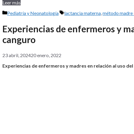
Leer más
Categorías
Etiquetas
Pediatría y Neonatología
lactancia materna
,
método madre 
Experiencias de enfermeros y ma
canguro
23 abril, 2024
20 enero, 2022
Experiencias de enfermeros y madres en relación al uso d