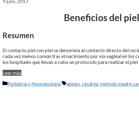
9 julio, 2017
Beneficios del piel
Resumen
El contacto piel con piel se denomina al contacto directo del rec
cada vez menos común tras el nacimiento por vía vaginal en los ce
los hospitales que llevan a cabo un protocolo para realizar el pie
Leer más
Categorías
Etiquetas
Pediatría y Neonatología
apego
,
cesárea
,
método madre ca