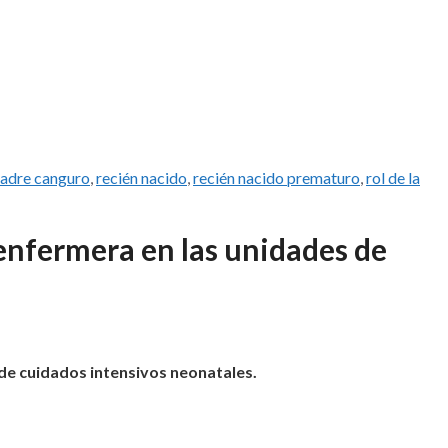
adre canguro
,
recién nacido
,
recién nacido prematuro
,
rol de la
enfermera en las unidades de
de cuidados intensivos neonatales.