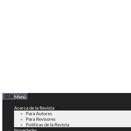
Saltar
al
contenido
Menú
Acerca de la Revista
Para Autores
Para Revisores
Políticas de la Revista
Novedades