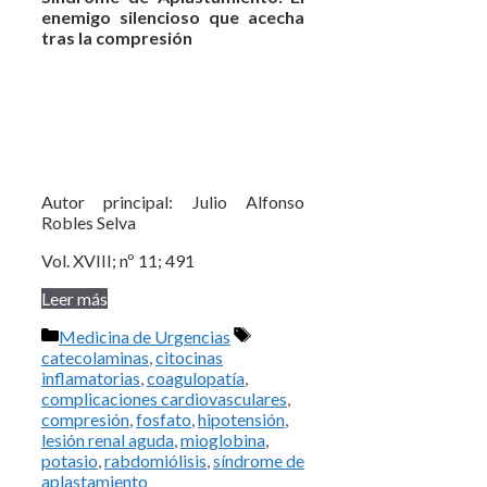
enemigo silencioso que acecha
tras la compresión
Autor principal: Julio Alfonso
Robles Selva
Vol. XVIII; nº 11; 491
Leer más
Categorías
Etiquetas
Medicina de Urgencias
catecolaminas
,
citocinas
inflamatorias
,
coagulopatía
,
complicaciones cardiovasculares
,
compresión
,
fosfato
,
hipotensión
,
lesión renal aguda
,
mioglobina
,
potasio
,
rabdomiólisis
,
síndrome de
aplastamiento