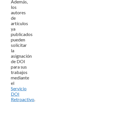
Además,
los
autores
de
artículos
ya
publicados
pueden
solicitar
la
asignación
de DOI
para sus
trabajos
mediante
el
Servicio
DOI
Retroactivo
.