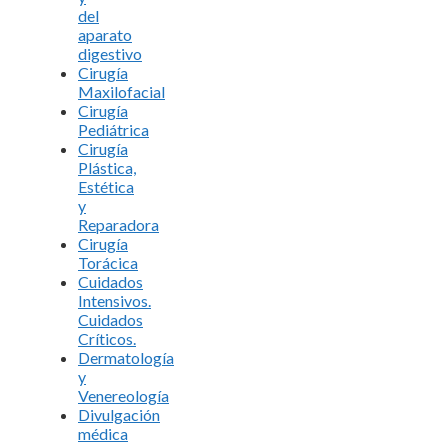
del
aparato
digestivo
Cirugía
Maxilofacial
Cirugía
Pediátrica
Cirugía
Plástica,
Estética
y
Reparadora
Cirugía
Torácica
Cuidados
Intensivos.
Cuidados
Críticos.
Dermatología
y
Venereología
Divulgación
médica