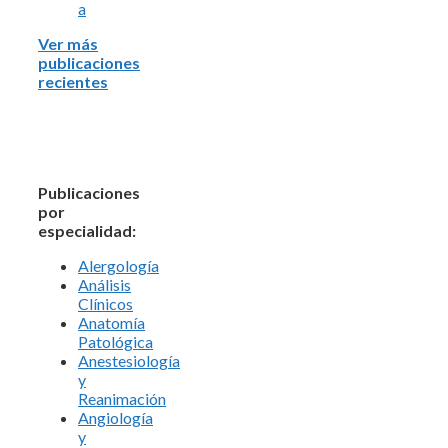
a
Ver más
publicaciones
recientes
Publicaciones
por
especialidad:
Alergología
Análisis
Clínicos
Anatomía
Patológica
Anestesiología
y
Reanimación
Angiología
y