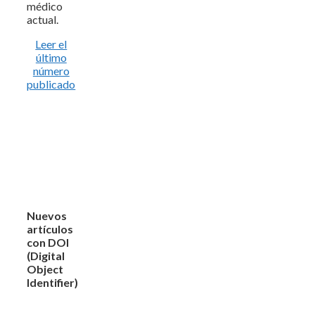
médico
actual.
Leer el
último
número
publicado
Nuevos
artículos
con DOI
(Digital
Object
Identifier)