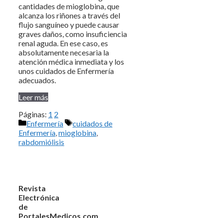
cantidades de mioglobina, que
alcanza los riñones a través del
flujo sanguíneo y puede causar
graves daños, como insuficiencia
renal aguda. En ese caso, es
absolutamente necesaria la
atención médica inmediata y los
unos cuidados de Enfermería
adecuados.
Leer más
Páginas:
1
2
Categorías
Etiquetas
Enfermería
cuidados de
Enfermería
,
mioglobina
,
rabdomiólisis
Revista
Electrónica
de
PortalesMedicos.com