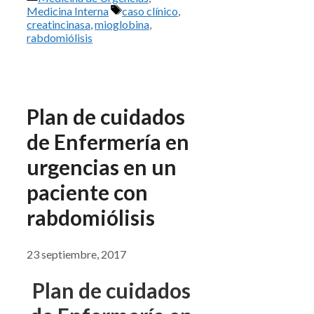
Etiquetas
Medicina Interna
caso clínico
,
creatincinasa
,
mioglobina
,
rabdomiólisis
Plan de cuidados
de Enfermería en
urgencias en un
paciente con
rabdomiólisis
23 septiembre, 2017
Plan de cuidados