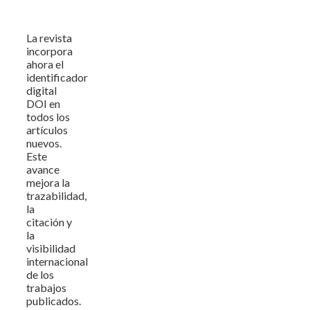
La revista
incorpora
ahora el
identificador
digital
DOI en
todos los
artículos
nuevos.
Este
avance
mejora la
trazabilidad,
la
citación y
la
visibilidad
internacional
de los
trabajos
publicados.