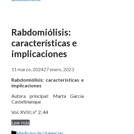
Rabdomiólisis:
características e
implicaciones
11 marzo, 2024
27 enero, 2023
Rabdomiólisis: características e
implicaciones
Autora principal: Marta García
Castelblanque
Vol. XVIII; nº 2; 44
Leer más
Categorías
Medicina de Urgencias
,