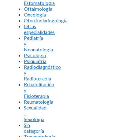
Estomatología
Oftalmología
Oncología
Otorrinolaringología
Otras
especialidades
Pediatría
y
Neonatología
Psicología
Psiquiatría
Radiodiagnóstico
y
Radioterapia
Rehabilitación
y
Fisioterapia
Reumatología
Sexualidad
–
Sexología
Sin
categoría
Traumatología