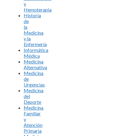
y
Hemoterapia
Historia
de
la
Medicina
y la
Enfermería
Informática
Médica
Medicina
Alternativa
Medicina
de
Urgencias
Medicina
del
Deporte
Medicina
Familiar
y
Atención
Primaria