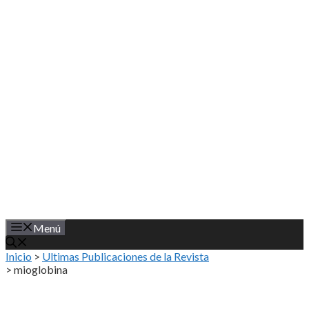
Saltar
al
contenido
Menú
Inicio
>
Ultimas Publicaciones de la Revista
>
mioglobina