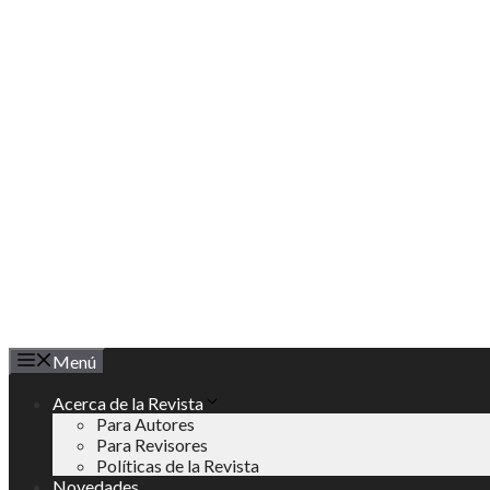
Saltar
al
contenido
Menú
Acerca de la Revista
Para Autores
Para Revisores
Políticas de la Revista
Novedades