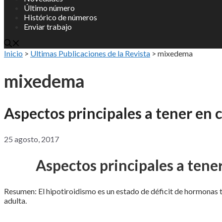
Último número
Histórico de números
Enviar trabajo
Inicio
>
Ultimas Publicaciones de la Revista
>
mixedema
mixedema
Aspectos principales a tener en 
25 agosto, 2017
Aspectos principales a tene
Resumen: El hipotiroidismo es un estado de déficit de hormonas t
adulta.