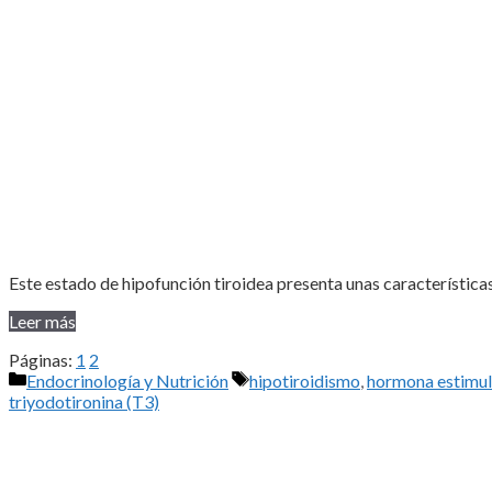
Este estado de hipofunción tiroidea presenta unas característic
Leer más
Páginas:
1
2
Categorías
Etiquetas
Endocrinología y Nutrición
hipotiroidismo
,
hormona estimula
triyodotironina (T3)