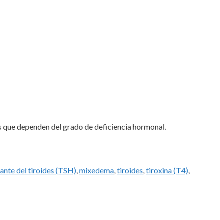
as que dependen del grado de deficiencia hormonal.
nte del tiroides (TSH)
,
mixedema
,
tiroides
,
tiroxina (T4)
,