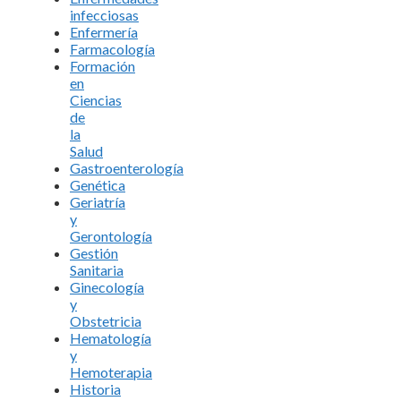
infecciosas
Enfermería
Farmacología
Formación
en
Ciencias
de
la
Salud
Gastroenterología
Genética
Geriatría
y
Gerontología
Gestión
Sanitaria
Ginecología
y
Obstetricia
Hematología
y
Hemoterapia
Historia