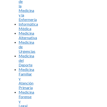
de
la
Medicina
y la
Enfermería
Informática
Médica
Medicina
Alternativa
Medicina
de
Urgencias
Medicina
del
Deporte
Medicina
Familiar
y
Atención
Primaria
Medicina
Forense
y
Legal