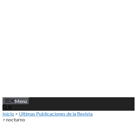
Saltar
al
contenido
Menú
Inicio
>
Ultimas Publicaciones de la Revista
>
nocturno