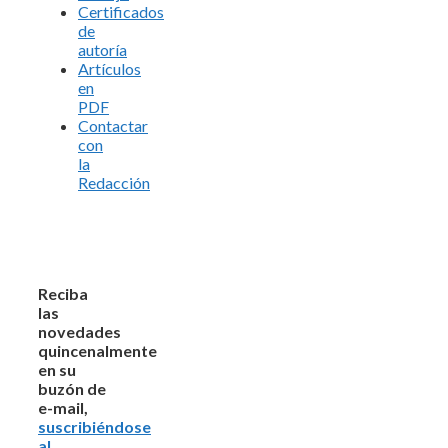
Certificados
de
autoría
Artículos
en
PDF
Contactar
con
la
Redacción
Reciba
las
novedades
quincenalmente
en su
buzón de
e-mail,
suscribiéndose
al