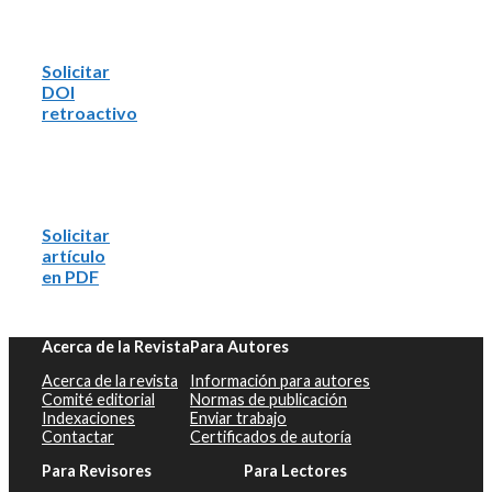
Solicitar
DOI
retroactivo
Solicitar
artículo
en PDF
Acerca de la Revista
Para Autores
Acerca de la revista
Información para autores
Comité editorial
Normas de publicación
Indexaciones
Enviar trabajo
Contactar
Certificados de autoría
Para Revisores
Para Lectores