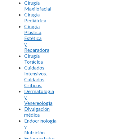
Cirugía
Maxilofacial
Cirugía
Pediátrica
Cirugía
Plástica,
Estética
y
Reparadora
Cirugía
Torácica
Cuidados
Intensivos.
Cuidados
Críticos.
Dermatología
y
Venereología
Divulgación
médica
Endocrinología
y
Nutrición
Enfermedades