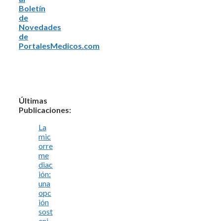
Boletín
de
Novedades
de
PortalesMedicos.com
Últimas
Publicaciones:
La
mic
orre
me
diac
ión:
una
opc
ión
sost
eni