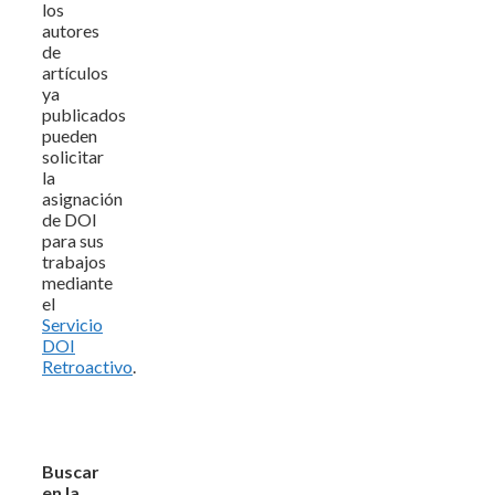
los
autores
de
artículos
ya
publicados
pueden
solicitar
la
asignación
de DOI
para sus
trabajos
mediante
el
Servicio
DOI
Retroactivo
.
Buscar
en la