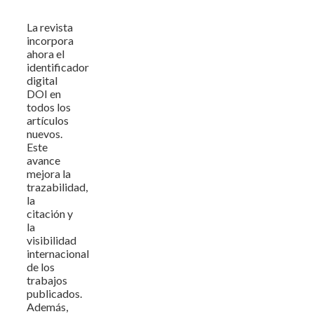
La revista
incorpora
ahora el
identificador
digital
DOI en
todos los
artículos
nuevos.
Este
avance
mejora la
trazabilidad,
la
citación y
la
visibilidad
internacional
de los
trabajos
publicados.
Además,