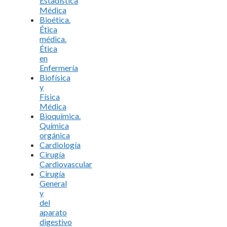
Estadística
Médica
Bioética.
Ética
médica.
Ética
en
Enfermería
Biofísica
y
Física
Médica
Bioquímica.
Química
orgánica
Cardiología
Cirugía
Cardiovascular
Cirugía
General
y
del
aparato
digestivo