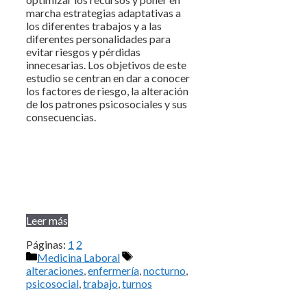
marcha estrategias adaptativas a
los diferentes trabajos y a las
diferentes personalidades para
evitar riesgos y pérdidas
innecesarias. Los objetivos de este
estudio se centran en dar a conocer
los factores de riesgo, la alteración
de los patrones psicosociales y sus
consecuencias.
Leer más
Páginas:
1
2
Categorías
Etiquetas
Medicina Laboral
alteraciones
,
enfermería
,
nocturno
,
psicosocial
,
trabajo
,
turnos