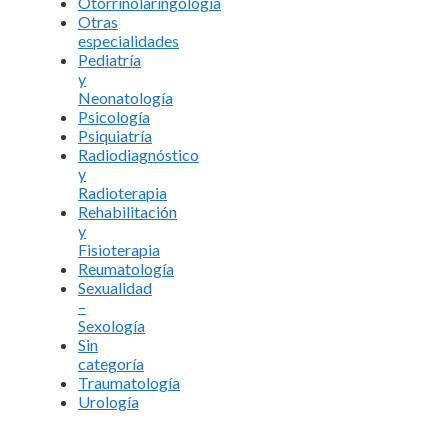
Otorrinolaringología
Otras
especialidades
Pediatría
y
Neonatología
Psicología
Psiquiatría
Radiodiagnóstico
y
Radioterapia
Rehabilitación
y
Fisioterapia
Reumatología
Sexualidad
–
Sexología
Sin
categoría
Traumatología
Urología