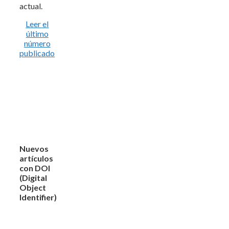
actual.
Leer el
último
número
publicado
Nuevos
artículos
con DOI
(Digital
Object
Identifier)