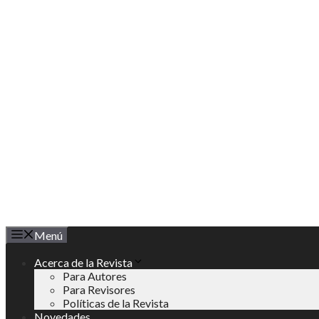
Saltar
al
contenido
Menú
Acerca de la Revista
Para Autores
Para Revisores
Políticas de la Revista
Novedades