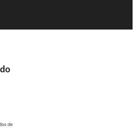
ido
ados de