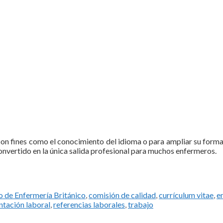
con fines como el conocimiento del idioma o para ampliar su forma
convertido en la única salida profesional para muchos enfermeros.
o de Enfermería Británico
,
comisión de calidad
,
currículum vitae
,
e
ntación laboral
,
referencias laborales
,
trabajo