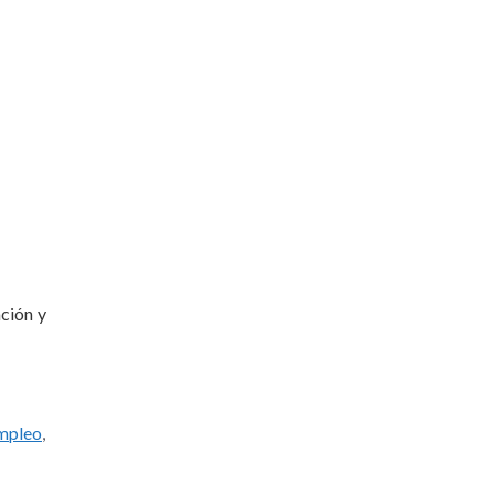
ción y
mpleo
,