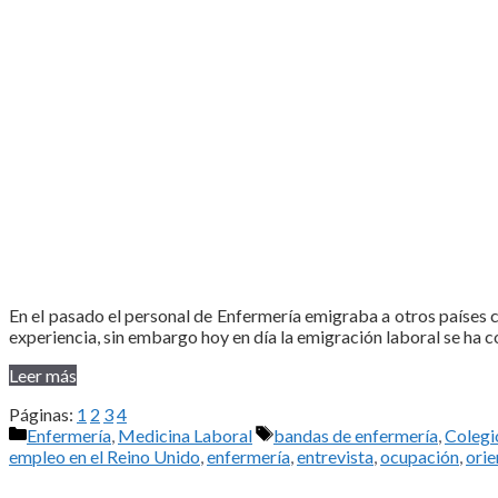
En el pasado el personal de Enfermería emigraba a otros países 
experiencia, sin embargo hoy en día la emigración laboral se ha 
Leer más
Páginas:
1
2
3
4
Categorías
Etiquetas
Enfermería
,
Medicina Laboral
bandas de enfermería
,
Colegi
empleo en el Reino Unido
,
enfermería
,
entrevista
,
ocupación
,
orie