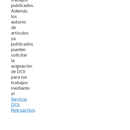
publicados.
Además,
los
autores
de
artículos
ya
publicados
pueden
solicitar
la
asignación
de DOI
para sus
trabajos
mediante
el
Servicio
DOI
Retroactivo
.