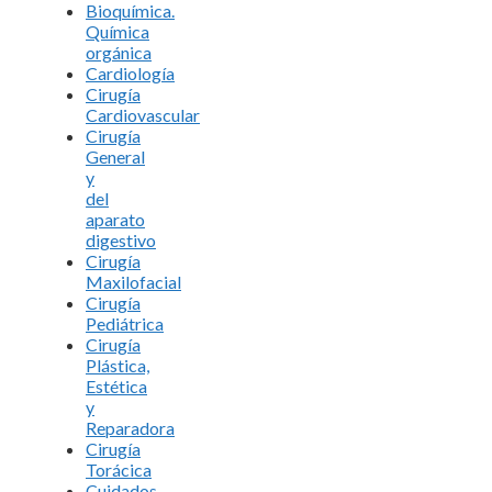
Bioquímica.
Química
orgánica
Cardiología
Cirugía
Cardiovascular
Cirugía
General
y
del
aparato
digestivo
Cirugía
Maxilofacial
Cirugía
Pediátrica
Cirugía
Plástica,
Estética
y
Reparadora
Cirugía
Torácica
Cuidados