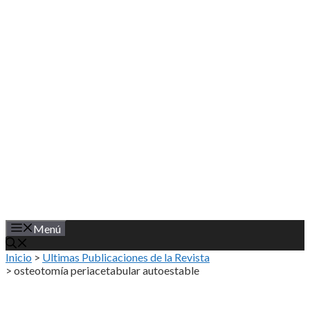
Saltar
al
contenido
Menú
Inicio
>
Ultimas Publicaciones de la Revista
>
osteotomía periacetabular autoestable