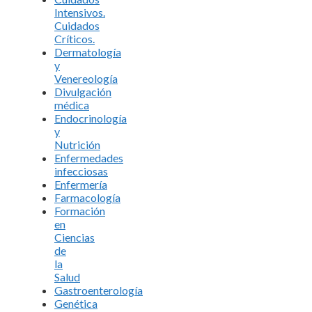
Intensivos.
Cuidados
Críticos.
Dermatología
y
Venereología
Divulgación
médica
Endocrinología
y
Nutrición
Enfermedades
infecciosas
Enfermería
Farmacología
Formación
en
Ciencias
de
la
Salud
Gastroenterología
Genética