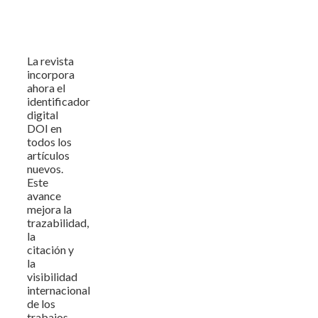
La revista
incorpora
ahora el
identificador
digital
DOI en
todos los
artículos
nuevos.
Este
avance
mejora la
trazabilidad,
la
citación y
la
visibilidad
internacional
de los
trabajos