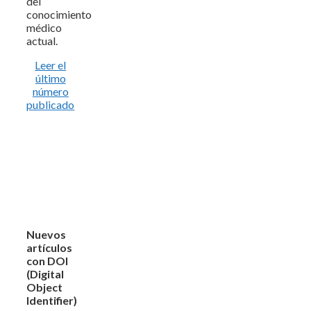
del
conocimiento
médico
actual.
Leer el
último
número
publicado
Nuevos
artículos
con DOI
(Digital
Object
Identifier)