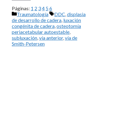
Páginas:
1
2
3
4
5
6
Categorías
Etiquetas
Traumatología
DDC
,
displasia
de desarrollo de cadera
,
luxación
congénita de cadera
,
osteotomía
periacetabular autoestable
,
subluxación
,
vía anterior
,
vía de
Smith-Petersen