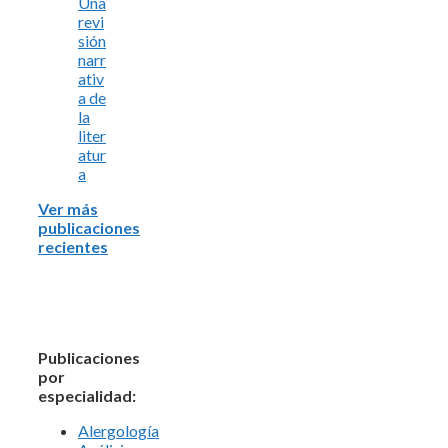
Una
revi
sión
narr
ativ
a de
la
liter
atur
a
Ver más
publicaciones
recientes
Publicaciones
por
especialidad:
Alergología