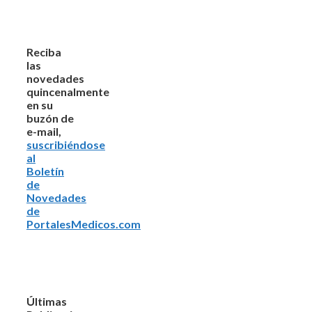
Reciba
las
novedades
quincenalmente
en su
buzón de
e-mail,
suscribiéndose
al
Boletín
de
Novedades
de
PortalesMedicos.com
Últimas