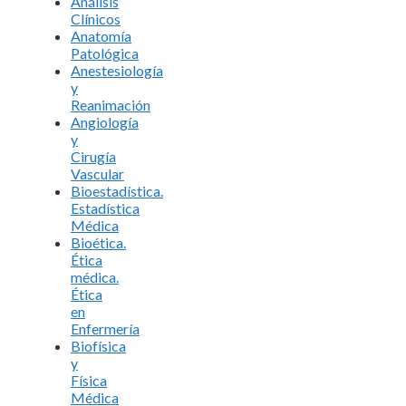
Análisis
Clínicos
Anatomía
Patológica
Anestesiología
y
Reanimación
Angiología
y
Cirugía
Vascular
Bioestadística.
Estadística
Médica
Bioética.
Ética
médica.
Ética
en
Enfermería
Biofísica
y
Física
Médica