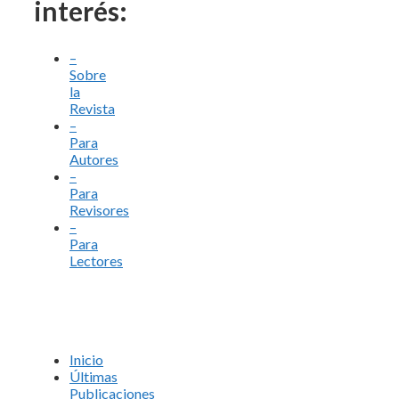
interés:
–
Sobre
la
Revista
–
Para
Autores
–
Para
Revisores
–
Para
Lectores
Inicio
Últimas
Publicaciones