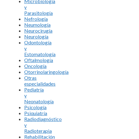
Microbiología
y
Parasitología
Nefrología
Neumología
Neurocirugía
Neurología
Odontología
y
Estomatología
Oftalmología
Oncología
Otorrinolaringología
Otras
especialidades
Pediatría
y
Neonatología
Psicología
Psiquiatría
Radiodiagnóstico
y
Radioterapia
Rehabilitación