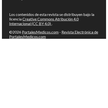
Los contenidos de esta revista se distribuyen bajo la
licencia
Creative Commons Atribución 4.0
Internacional (CC BY 4.0)
.
©2026
PortalesMedicos.com
-
Revista Electrónica de
PortalesMedicos.com