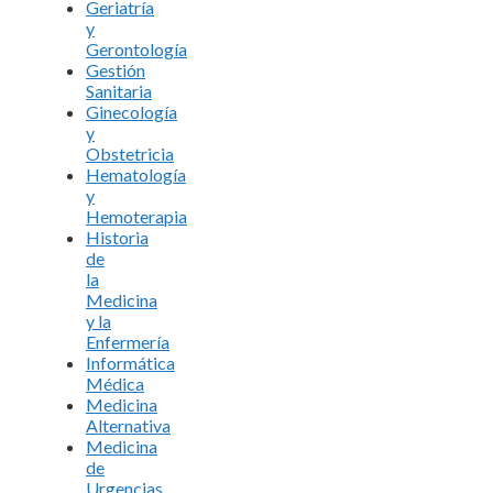
Geriatría
y
Gerontología
Gestión
Sanitaria
Ginecología
y
Obstetricia
Hematología
y
Hemoterapia
Historia
de
la
Medicina
y la
Enfermería
Informática
Médica
Medicina
Alternativa
Medicina
de
Urgencias