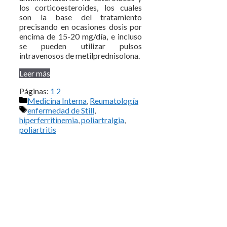
los corticoesteroides, los cuales
son la base del tratamiento
precisando en ocasiones dosis por
encima de 15-20 mg/día, e incluso
se pueden utilizar pulsos
intravenosos de metilprednisolona.
Leer más
Páginas:
1
2
Categorías
Medicina Interna
,
Reumatología
Etiquetas
enfermedad de Still
,
hiperferritinemia
,
poliartralgia
,
poliartritis