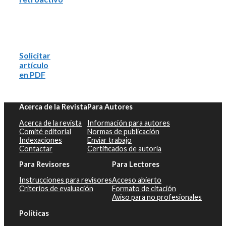
Solicitar
artículo
en PDF
Acerca de la Revista
Para Autores
Acerca de la revista
Información para autores
Comité editorial
Normas de publicación
Indexaciones
Enviar trabajo
Contactar
Certificados de autoría
Para Revisores
Para Lectores
Instrucciones para revisores
Acceso abierto
Criterios de evaluación
Formato de citación
Aviso para no profesionales
Políticas