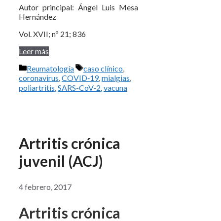
Autor principal: Ángel Luis Mesa
Hernández
Vol. XVII; nº 21; 836
Leer más
Categorías
Etiquetas
Reumatología
caso clínico
,
coronavirus
,
COVID‑19
,
mialgias
,
poliartritis
,
SARS-CoV-2
,
vacuna
Artritis crónica
juvenil (ACJ)
4 febrero, 2017
Artritis crónica