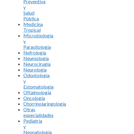
Preventiva
y
Salud
Pública
Medicina
Tropical
Microbiología
y
Parasitología
Nefrología
Neumología
Neurocirugía
Neurología
Odontología
y
Estomatología
Oftalmología
Oncología
Otorrinolaringología
Otras
especialidades
Pediatría
y
Neonatología