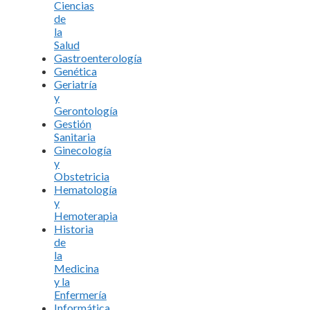
Ciencias
de
la
Salud
Gastroenterología
Genética
Geriatría
y
Gerontología
Gestión
Sanitaria
Ginecología
y
Obstetricia
Hematología
y
Hemoterapia
Historia
de
la
Medicina
y la
Enfermería
Informática