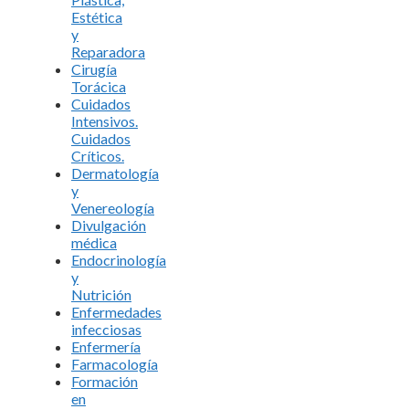
Estética
y
Reparadora
Cirugía
Torácica
Cuidados
Intensivos.
Cuidados
Críticos.
Dermatología
y
Venereología
Divulgación
médica
Endocrinología
y
Nutrición
Enfermedades
infecciosas
Enfermería
Farmacología
Formación
en