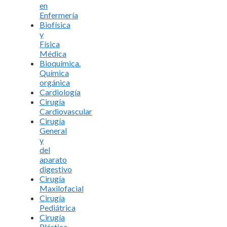
en
Enfermería
Biofísica
y
Física
Médica
Bioquímica.
Química
orgánica
Cardiología
Cirugía
Cardiovascular
Cirugía
General
y
del
aparato
digestivo
Cirugía
Maxilofacial
Cirugía
Pediátrica
Cirugía
Plástica,