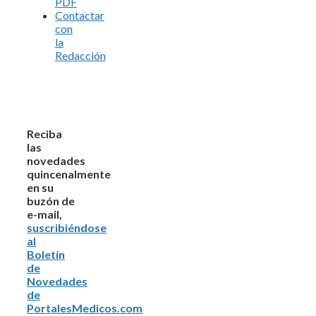
PDF
Contactar
con
la
Redacción
Reciba
las
novedades
quincenalmente
en su
buzón de
e-mail,
suscribiéndose
al
Boletín
de
Novedades
de
PortalesMedicos.com