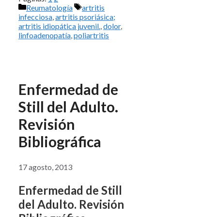
Categorías
Etiquetas
Reumatología
artritis
infecciosa
,
artritis psoriásica;
artritis idiopática juvenil.
,
dolor
,
linfoadenopatía
,
poliartritis
Enfermedad de
Still del Adulto.
Revisión
Bibliográfica
17 agosto, 2013
Enfermedad de Still
del Adulto. Revisión