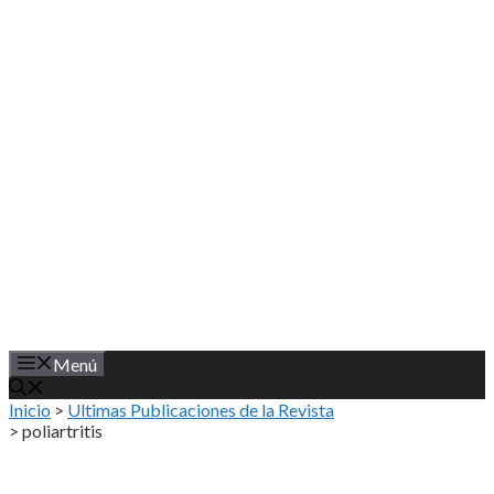
Saltar
al
contenido
Menú
Inicio
>
Ultimas Publicaciones de la Revista
>
poliartritis