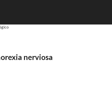
ógico
norexia nerviosa