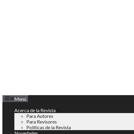
Saltar
al
contenido
Menú
Acerca de la Revista
Para Autores
Para Revisores
Políticas de la Revista
Novedades