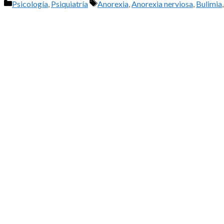
Categorías
Etiquetas
Psicología
,
Psiquiatría
Anorexia
,
Anorexia nerviosa
,
Bulimia