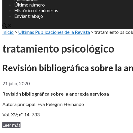
Último número
Histórico de números
Enviar trabajo
Inicio
>
Ultimas Publicaciones de la Revista
>
tratamiento psicol
tratamiento psicológico
Revisión bibliográfica sobre la a
21 julio, 2020
Revisión bibliográfica sobre la anorexia nerviosa
Autora principal: Eva Pelegrín Hernando
Vol. XV; nº 14; 733
Leer más