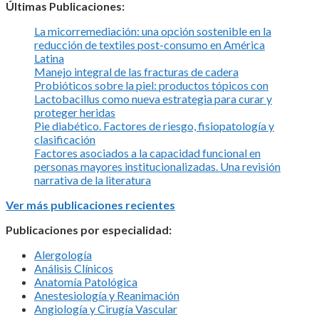
Últimas Publicaciones:
La micorremediación: una opción sostenible en la
reducción de textiles post-consumo en América
Latina
Manejo integral de las fracturas de cadera
Probióticos sobre la piel: productos tópicos con
Lactobacillus como nueva estrategia para curar y
proteger heridas
Pie diabético. Factores de riesgo, fisiopatología y
clasificación
Factores asociados a la capacidad funcional en
personas mayores institucionalizadas. Una revisión
narrativa de la literatura
Ver más publicaciones recientes
Publicaciones por especialidad:
Alergología
Análisis Clínicos
Anatomía Patológica
Anestesiología y Reanimación
Angiología y Cirugía Vascular