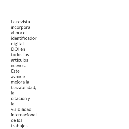
La revista
incorpora
ahora el
identificador
digital
DOI en
todos los
artículos
nuevos.
Este
avance
mejora la
trazabilidad,
la
citación y
la
visibilidad
internacional
de los
trabajos