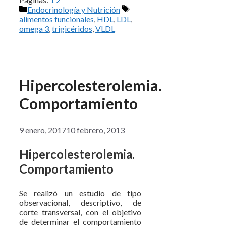
Categorías
Etiquetas
Endocrinología y Nutrición
alimentos funcionales
,
HDL
,
LDL
,
omega 3
,
trigicéridos
,
VLDL
Hipercolesterolemia.
Comportamiento
9 enero, 2017
10 febrero, 2013
Hipercolesterolemia.
Comportamiento
Se realizó un estudio de tipo
observacional, descriptivo, de
corte transversal, con el objetivo
de determinar el comportamiento