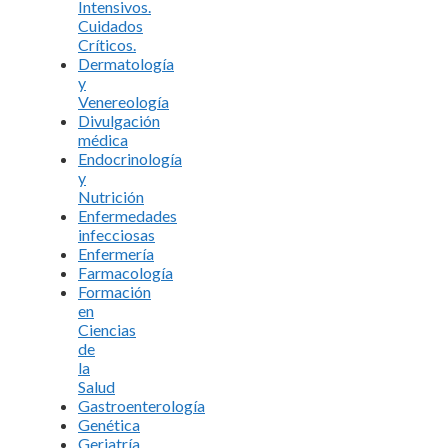
Intensivos.
Cuidados
Críticos.
Dermatología
y
Venereología
Divulgación
médica
Endocrinología
y
Nutrición
Enfermedades
infecciosas
Enfermería
Farmacología
Formación
en
Ciencias
de
la
Salud
Gastroenterología
Genética
Geriatría