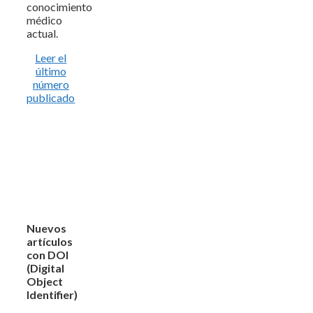
conocimiento
médico
actual.
Leer el
último
número
publicado
Nuevos
artículos
con DOI
(Digital
Object
Identifier)