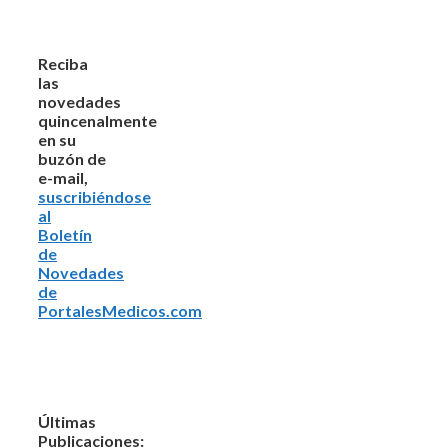
Reciba
las
novedades
quincenalmente
en su
buzón de
e-mail,
suscribiéndose
al
Boletín
de
Novedades
de
PortalesMedicos.com
Últimas
Publicaciones: