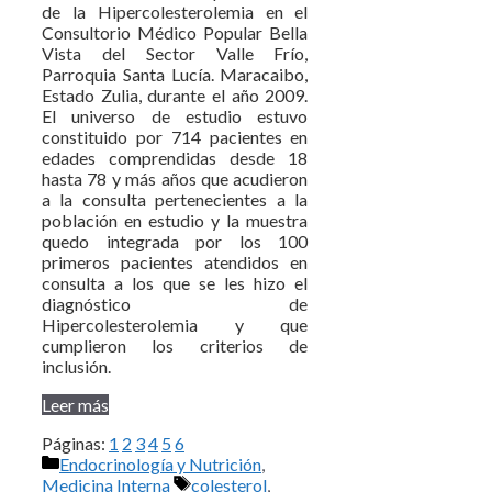
de la Hipercolesterolemia en el
Consultorio Médico Popular Bella
Vista del Sector Valle Frío,
Parroquia Santa Lucía. Maracaibo,
Estado Zulia, durante el año 2009.
El universo de estudio estuvo
constituido por 714 pacientes en
edades comprendidas desde 18
hasta 78 y más años que acudieron
a la consulta pertenecientes a la
población en estudio y la muestra
quedo integrada por los 100
primeros pacientes atendidos en
consulta a los que se les hizo el
diagnóstico de
Hipercolesterolemia y que
cumplieron los criterios de
inclusión.
Leer más
Páginas:
1
2
3
4
5
6
Categorías
Endocrinología y Nutrición
,
Etiquetas
Medicina Interna
colesterol
,