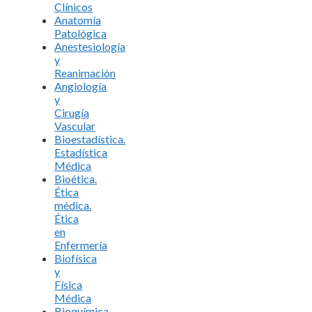
Clínicos
Anatomía
Patológica
Anestesiología
y
Reanimación
Angiología
y
Cirugía
Vascular
Bioestadística.
Estadística
Médica
Bioética.
Ética
médica.
Ética
en
Enfermería
Biofísica
y
Física
Médica
Bioquímica.