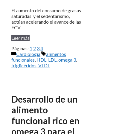
El aumento del consumo de grasas
saturadas, y el sedentarismo,
actúan acelerando el avance de las
ECV.
Leer más
Páginas:
1
2
3
4
Categorías
Etiquetas
Cardiología
alimentos
funcionales
,
HDL
,
LDL
,
omega 3
,
triglicéridos
,
VLDL
Desarrollo de un
alimento
funcional rico en
omega 3 para el