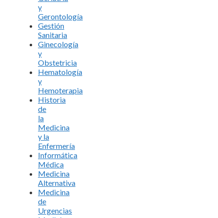
y
Gerontología
Gestión
Sanitaria
Ginecología
y
Obstetricia
Hematología
y
Hemoterapia
Historia
de
la
Medicina
y la
Enfermería
Informática
Médica
Medicina
Alternativa
Medicina
de
Urgencias