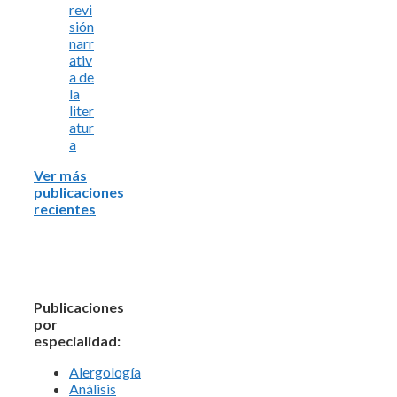
revi
sión
narr
ativ
a de
la
liter
atur
a
Ver más
publicaciones
recientes
Publicaciones
por
especialidad:
Alergología
Análisis