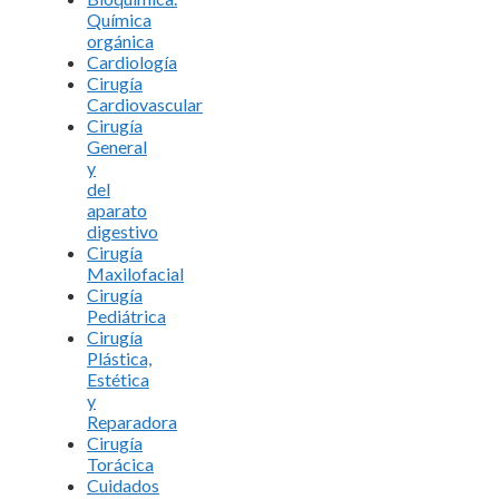
Química
orgánica
Cardiología
Cirugía
Cardiovascular
Cirugía
General
y
del
aparato
digestivo
Cirugía
Maxilofacial
Cirugía
Pediátrica
Cirugía
Plástica,
Estética
y
Reparadora
Cirugía
Torácica
Cuidados