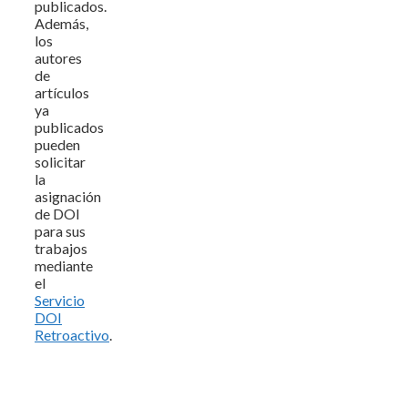
publicados.
Además,
los
autores
de
artículos
ya
publicados
pueden
solicitar
la
asignación
de DOI
para sus
trabajos
mediante
el
Servicio
DOI
Retroactivo
.