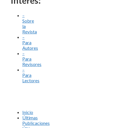
interés:
–
Sobre
la
Revista
–
Para
Autores
–
Para
Revisores
–
Para
Lectores
Inicio
Últimas
Publicaciones