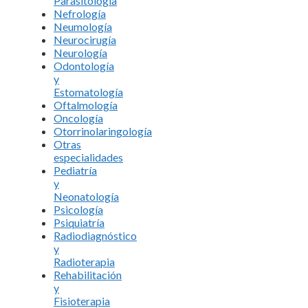
Parasitología
Nefrología
Neumología
Neurocirugía
Neurología
Odontología
y
Estomatología
Oftalmología
Oncología
Otorrinolaringología
Otras
especialidades
Pediatría
y
Neonatología
Psicología
Psiquiatría
Radiodiagnóstico
y
Radioterapia
Rehabilitación
y
Fisioterapia