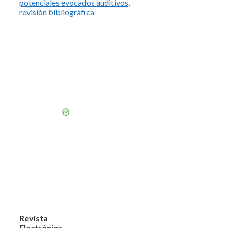
potenciales evocados auditivos
,
revisión bibliográfica
Revista
Electrónica