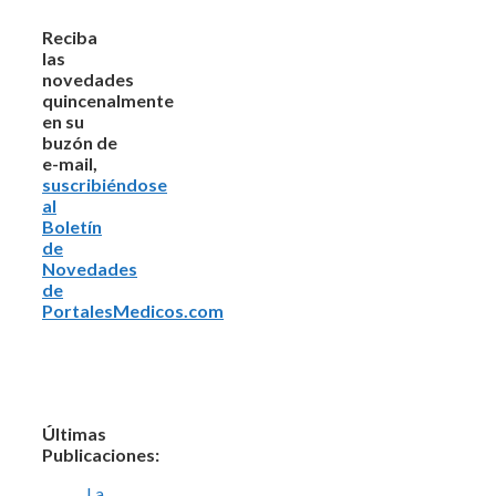
Reciba
las
novedades
quincenalmente
en su
buzón de
e-mail,
suscribiéndose
al
Boletín
de
Novedades
de
PortalesMedicos.com
Últimas
Publicaciones:
La