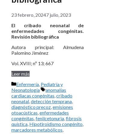
23 febrero, 2024
7 julio, 2023
El cribado neonatal de
enfermedades congénitas.
Revisión bibliográfica
Autora principal: Almudena
Palomino Jiménez
Vol. XVIII; nº 13; 667
Leer más
Categorías
Enfermería
,
Pediatría y
Etiquetas
Neonatología
anomalías
cardiacas congénitas
,
cribado
neonatal
,
detección temprana
,
diagnóstico precoz
,
emisiones
otoacústicas
,
enfermedades
congénitas
,
fenilcetonuria
,
fibrosis
quística
,
Hipotiroidismo congénito
,
marcadores metabólicos
,