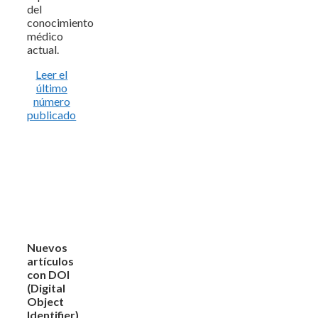
del
conocimiento
médico
actual.
Leer el
último
número
publicado
Nuevos
artículos
con DOI
(Digital
Object
Identifier)