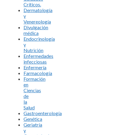
Críticos.
Dermatología
y
Venereología
Divulgación
médica
Endocrinología
y
Nutrición
Enfermedades
infecciosas
Enfermería
Farmacología
Formación
en
Ciencias
de
la
Salud
Gastroenterología
Genética
Geriatría
y