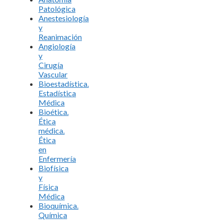
Patológica
Anestesiología
y
Reanimación
Angiología
y
Cirugía
Vascular
Bioestadística.
Estadística
Médica
Bioética.
Ética
médica.
Ética
en
Enfermería
Biofísica
y
Física
Médica
Bioquímica.
Química