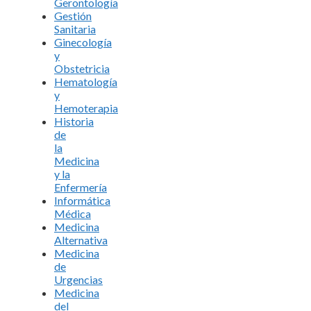
Gerontología
Gestión
Sanitaria
Ginecología
y
Obstetricia
Hematología
y
Hemoterapia
Historia
de
la
Medicina
y la
Enfermería
Informática
Médica
Medicina
Alternativa
Medicina
de
Urgencias
Medicina
del