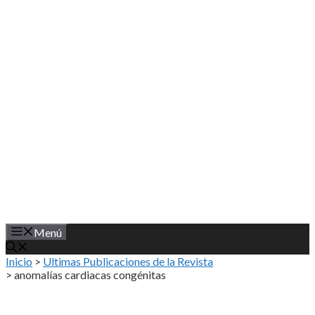
Saltar
al
contenido
Menú
Inicio
>
Ultimas Publicaciones de la Revista
>
anomalías cardiacas congénitas