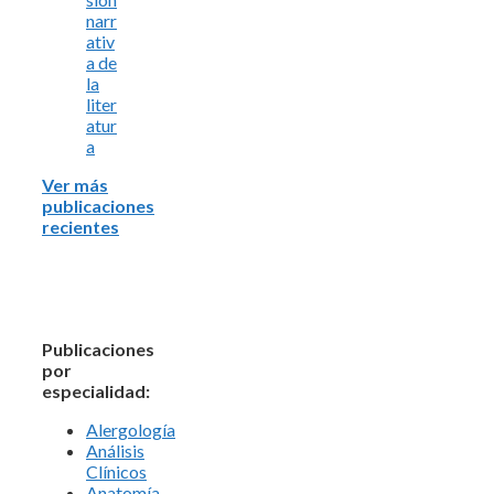
narr
ativ
a de
la
liter
atur
a
Ver más
publicaciones
recientes
Publicaciones
por
especialidad:
Alergología
Análisis
Clínicos
Anatomía