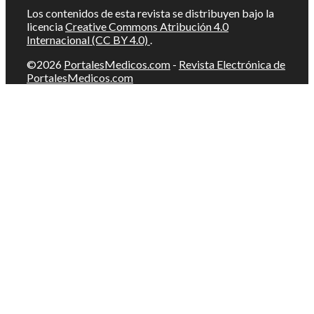
Los contenidos de esta revista se distribuyen bajo la
licencia
Creative Commons Atribución 4.0
Internacional (CC BY 4.0)
.
©2026
PortalesMedicos.com
-
Revista Electrónica de
PortalesMedicos.com