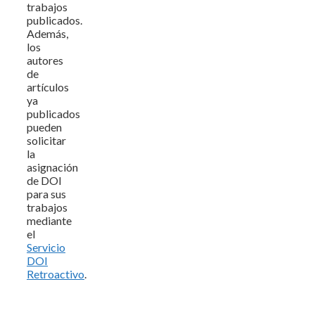
trabajos
publicados.
Además,
los
autores
de
artículos
ya
publicados
pueden
solicitar
la
asignación
de DOI
para sus
trabajos
mediante
el
Servicio
DOI
Retroactivo
.