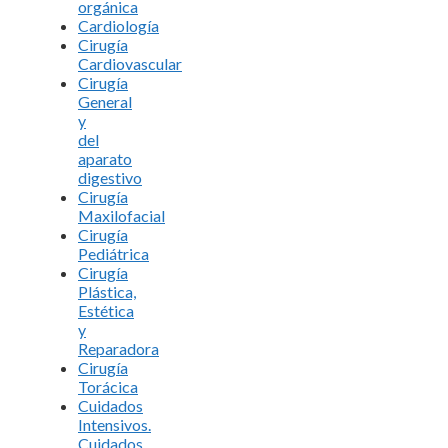
orgánica
Cardiología
Cirugía
Cardiovascular
Cirugía
General
y
del
aparato
digestivo
Cirugía
Maxilofacial
Cirugía
Pediátrica
Cirugía
Plástica,
Estética
y
Reparadora
Cirugía
Torácica
Cuidados
Intensivos.
Cuidados